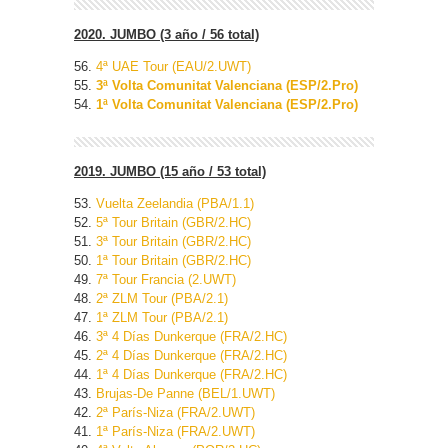
2020. JUMBO (3 año / 56 total)
56.
4ª UAE Tour (EAU/2.UWT)
55.
3ª Volta Comunitat Valenciana (ESP/2.Pro)
54.
1ª Volta Comunitat Valenciana (ESP/2.Pro)
2019. JUMBO (15 año / 53 total)
53.
Vuelta Zeelandia (PBA/1.1)
52.
5ª Tour Britain (GBR/2.HC)
51.
3ª Tour Britain (GBR/2.HC)
50.
1ª Tour Britain (GBR/2.HC)
49.
7ª Tour Francia (2.UWT)
48.
2ª ZLM Tour (PBA/2.1)
47.
1ª ZLM Tour (PBA/2.1)
46.
3ª 4 Días Dunkerque (FRA/2.HC)
45.
2ª 4 Días Dunkerque (FRA/2.HC)
44.
1ª 4 Días Dunkerque (FRA/2.HC)
43.
Brujas-De Panne (BEL/1.UWT)
42.
2ª París-Niza (FRA/2.UWT)
41.
1ª París-Niza (FRA/2.UWT)