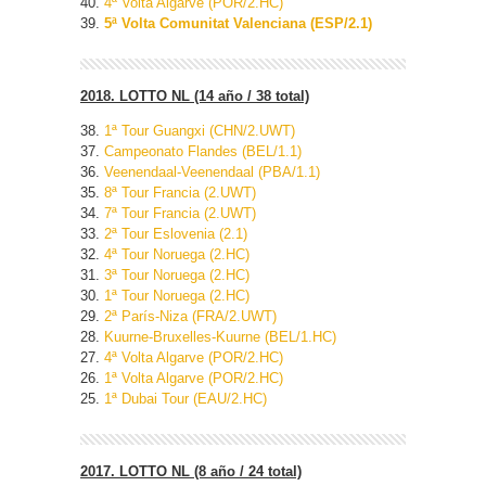
40.
4ª Volta Algarve (POR/2.HC)
39.
5ª Volta Comunitat Valenciana (ESP/2.1)
2018. LOTTO NL (14 año / 38 total)
38.
1ª Tour Guangxi (CHN/2.UWT)
37.
Campeonato Flandes (BEL/1.1)
36.
Veenendaal-Veenendaal (PBA/1.1)
35.
8ª Tour Francia (2.UWT)
34.
7ª Tour Francia (2.UWT)
33.
2ª Tour Eslovenia (2.1)
32.
4ª Tour Noruega (2.HC)
31.
3ª Tour Noruega (2.HC)
30.
1ª Tour Noruega (2.HC)
29.
2ª París-Niza (FRA/2.UWT)
28.
Kuurne-Bruxelles-Kuurne (BEL/1.HC)
27.
4ª Volta Algarve (POR/2.HC)
26.
1ª Volta Algarve (POR/2.HC)
25.
1ª Dubai Tour (EAU/2.HC)
2017. LOTTO NL (8 año / 24 total)