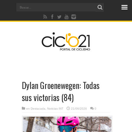
Dylan Groenewegen: Todas
sus victorias (84)
en
Destacada
,
Noticias INT
21/06/2026
0