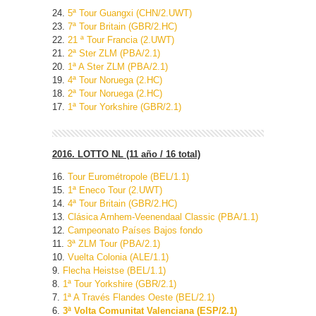
24.
5ª Tour Guangxi (CHN/2.UWT)
23.
7ª Tour Britain (GBR/2.HC)
22.
21 ª Tour Francia (2.UWT)
21.
2ª Ster ZLM (PBA/2.1)
20.
1ª A Ster ZLM (PBA/2.1)
19.
4ª Tour Noruega (2.HC)
18.
2ª Tour Noruega (2.HC)
17.
1ª Tour Yorkshire (GBR/2.1)
2016. LOTTO NL (11 año / 16 total)
16.
Tour Eurométropole (BEL/1.1)
15.
1ª Eneco Tour (2.UWT)
14.
4ª Tour Britain (GBR/2.HC)
13.
Clásica Arnhem-Veenendaal Classic (PBA/1.1)
12.
Campeonato Países Bajos fondo
11.
3ª ZLM Tour (PBA/2.1)
10.
Vuelta Colonia (ALE/1.1)
9.
Flecha Heistse (BEL/1.1)
8.
1ª Tour Yorkshire (GBR/2.1)
7.
1ª A Través Flandes Oeste (BEL/2.1)
6.
3ª Volta Comunitat Valenciana (ESP/2.1)