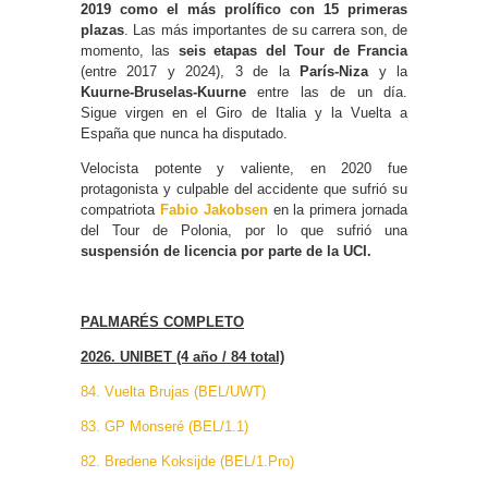
2019 como el más prolífico con 15 primeras
plazas
. Las más importantes de su carrera son, de
momento, las
seis etapas del Tour de Francia
(entre 2017 y 2024), 3 de la
París-Niza
y la
Kuurne-Bruselas-Kuurne
entre las de un día.
Sigue virgen en el Giro de Italia y la Vuelta a
España que nunca ha disputado.
Velocista potente y valiente, en 2020 fue
protagonista y culpable del accidente que sufrió su
compatriota
Fabio Jakobsen
en la primera jornada
del Tour de Polonia, por lo que sufrió una
suspensión de licencia por parte de la UCI.
PALMARÉS COMPLETO
2026. UNIBET (4 año / 84 total)
84. Vuelta Brujas (BEL/UWT)
83. GP Monseré (BEL/1.1)
82. Bredene Koksijde (BEL/1.Pro)