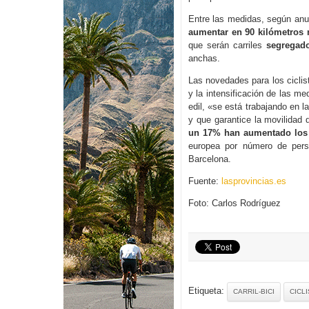
Entre las medidas, según anun
aumentar en 90 kilómetros má
que serán carriles
segregado
anchas.
Las novedades para los ciclis
y la intensificación de las me
edil, «se está trabajando en l
y que garantice la movilidad
un 17% han aumentado los 
europea por número de pers
Barcelona.
Fuente:
lasprovincias.es
Foto: Carlos Rodríguez
Etiqueta:
CARRIL-BICI
CICL