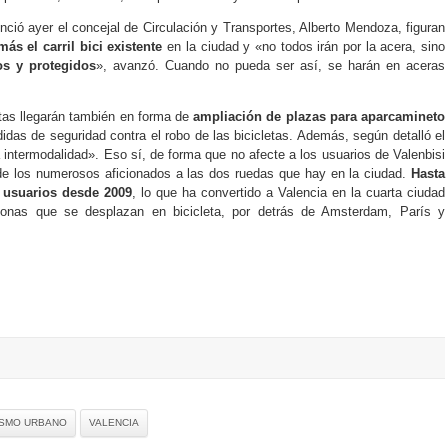
ció ayer el concejal de Circulación y Transportes, Alberto Mendoza, figuran
s el carril bici existente
en la ciudad y «no todos irán por la acera, sino
s y protegidos
», avanzó. Cuando no pueda ser así, se harán en aceras
tas llegarán también en forma de
ampliación de plazas para aparcamineto
didas de seguridad contra el robo de las bicicletas. Además, según detalló el
a intermodalidad». Eso sí, de forma que no afecte a los usuarios de Valenbisi
 de los numerosos aficionados a las dos ruedas que hay en la ciudad.
Hasta
usuarios desde 2009
, lo que ha convertido a Valencia en la cuarta ciudad
onas que se desplazan en bicicleta, por detrás de Amsterdam, París y
ISMO URBANO
VALENCIA