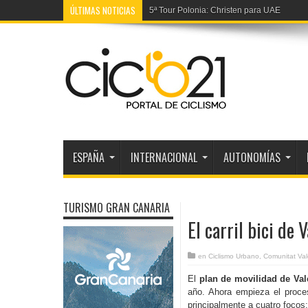
ÚLTIMAS NOTICIAS
5ª Tour Polonia: Christen para UAE
ESPAÑA
INTERNACIONAL
AUTONOMÍAS
TURISMO GRAN CANARIA
El carril bici de
en
Ciclismo Urbano
,
Comunitat Va
El
plan de movilidad de Val
año. Ahora empieza el proce
principalmente a cuatro focos: