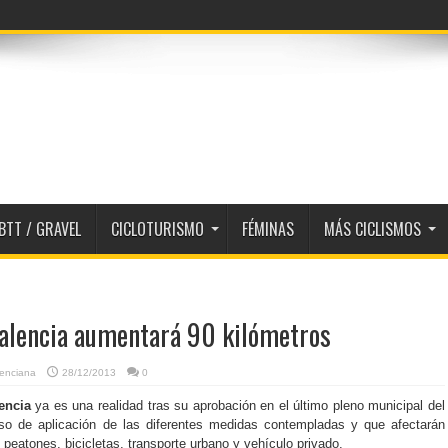
BTT / GRAVEL
CICLOTURISMO
FÉMINAS
MÁS CICLISMOS
 Valencia aumentará 90 kilómetros
lenciana
28/12/2013
0
encia
ya es una realidad tras su aprobación en el último pleno municipal del
so de aplicación de las diferentes medidas contempladas y que afectarán
 peatones, bicicletas, transporte urbano y vehículo privado.