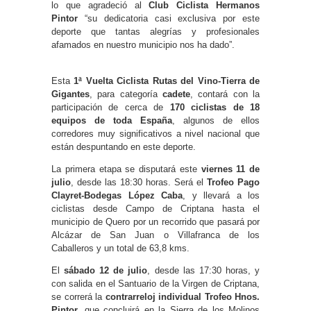
lo que agradeció al
Club Ciclista Hermanos
Pintor
“su dedicatoria casi exclusiva por este
deporte que tantas alegrías y profesionales
afamados en nuestro municipio nos ha dado”.
Esta
1ª Vuelta Ciclista Rutas del Vino-Tierra de
Gigantes
, para categoría
cadete
, contará con la
participación de cerca de
170 ciclistas de 18
equipos de toda España
, algunos de ellos
corredores muy significativos a nivel nacional que
están despuntando en este deporte.
La primera etapa se disputará este
viernes 11 de
julio
, desde las 18:30 horas. Será el
Trofeo Pago
Clayret-Bodegas López Caba
, y llevará a los
ciclistas desde Campo de Criptana hasta el
municipio de Quero por un recorrido que pasará por
Alcázar de San Juan o Villafranca de los
Caballeros y un total de 63,8 kms.
El
sábado 12 de julio
, desde las 17:30 horas, y
con salida en el Santuario de la Virgen de Criptana,
se correrá la
contrarreloj individual Trofeo Hnos.
Pintor,
que concluirá en la Sierra de los Molinos