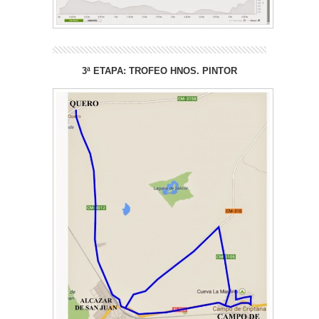
3ª ETAPA: TROFEO HNOS. PINTOR