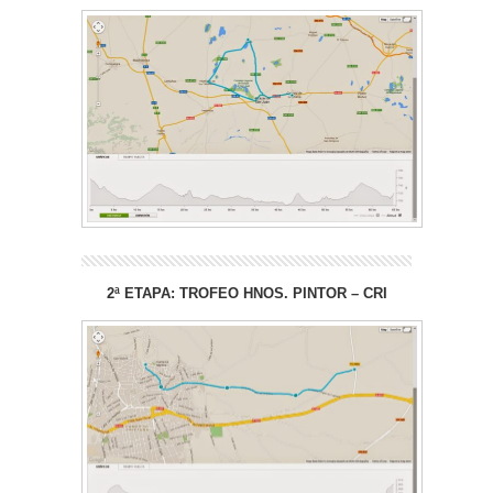
2ª ETAPA: TROFEO HNOS. PINTOR – CRI