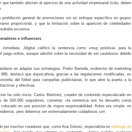
n que también afectan al ejercicio de una actividad empresarial lícita, deben
e.
a prohibición general de promociones sin un enfoque específico en grupos
rarse proporcional, y que la limitación sobre la aparición de celebridades
esultaba excesiva.
eradores e influencers
 inmediata. Jdigital calificó la sentencia como «muy positiva» para la
el juego online, aunque advirtió sobre la necesidad de ser cautelosos debido
ardaron en adaptar sus estrategias. Pedro Barreda, exdirector de marketing
e 888, destacó que &quot;ahora, gracias a las regulaciones modificadas, es
 estrella del fútbol para campañas publicitarias, lo que abre la puerta a la
ractivas y efectivas.
cción ha sido mixta. Carlos Martínez, creador de contenido especializado en
 de 500.000 seguidores, comenta: «la sentencia nos ha devuelto cierta
a colocado en una posición de mayor responsabilidad. Antes era simple: no
podemos, pero debemos ser extremadamente cuidadosos con
ido por muchos creadores que, como Ana Gómez, especialista en
rankings de