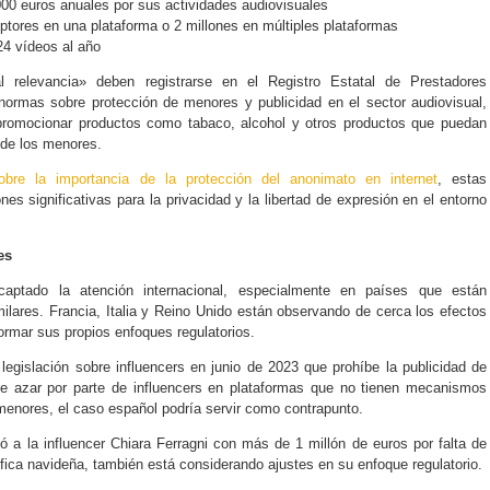
000 euros anuales por sus actividades audiovisuales
iptores en una plataforma o 2 millones en múltiples plataformas
24 vídeos al año
l relevancia» deben registrarse en el Registro Estatal de Prestadores
normas sobre protección de menores y publicidad en el sector audiovisual,
 promocionar productos como tabaco, alcohol y otros productos que puedan
 de los menores.
sobre la importancia de la protección del anonimato en internet
, estas
nes significativas para la privacidad y la libertad de expresión en el entorno
es
aptado la atención internacional, especialmente en países que están
ilares. Francia, Italia y Reino Unido están observando de cerca los efectos
nformar sus propios enfoques regulatorios.
egislación sobre influencers en junio de 2023 que prohíbe la publicidad de
de azar por parte de influencers en plataformas que no tienen mecanismos
 menores, el caso español podría servir como contrapunto.
tó a la influencer Chiara Ferragni con más de 1 millón de euros por falta de
éfica navideña, también está considerando ajustes en su enfoque regulatorio.