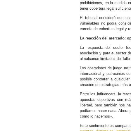
prohibiciones, en la medida e
tener cobertura legal suficient
El tribunal consideró que un
vulnerables no podía conside
carecía de cobertura legal y r
La reacción del mercado: op
La respuesta del sector fue
asociación y para el sector d
al «alcance limitado» del fallo.
Los operadores de juego no t
internacional y patrocinios d
posible contratar a cualquier
creación de estrategias más at
Entre los influencers, la rea
apuestas deportivas con más
libertad, pero también nos h
podíamos hacer nada. Ahora 
cómo lo hacemos».
Este sentimiento es compart