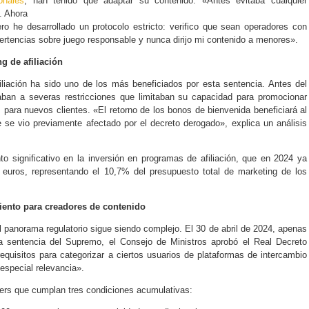
onales
, han tenido que adaptar su contenido. «Antes evitaba cualquier
. Ahora
ro he desarrollado un protocolo estricto: verifico que sean operadores con
vertencias sobre juego responsable y nunca dirijo mi contenido a menores».
g de afiliación
iliación ha sido uno de los más beneficiados por esta sentencia. Antes del
ntaban a severas restricciones que limitaban su capacidad para promocionar
 para nuevos clientes. «El retorno de los bonos de bienvenida beneficiará al
ue se vio previamente afectado por el decreto derogado», explica un análisis
 significativo en la inversión en programas de afiliación, que en 2024 ya
 euros, representando el 10,7% del presupuesto total de marketing de los
ento para creadores de contenido
 el panorama regulatorio sigue siendo complejo. El 30 de abril de 2024, apenas
sentencia del Supremo, el Consejo de Ministros aprobó el Real Decreto
equisitos para categorizar a ciertos usuarios de plataformas de intercambio
especial relevancia».
cers que cumplan tres condiciones acumulativas: