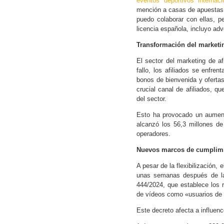
eventos deportivos internaci
mención a casas de apuestas
puedo colaborar con ellas, pe
licencia española, incluyo ad
Transformación del marketin
El sector del marketing de af
fallo, los afiliados se enfre
bonos de bienvenida y ofertas
crucial canal de afiliados, q
del sector.
Esto ha provocado un aumento
alcanzó los 56,3 millones de
operadores.
Nuevos marcos de cumplimi
A pesar de la flexibilización,
unas semanas después de la 
444/2024, que establece los r
de vídeos como «usuarios de 
Este decreto afecta a influen