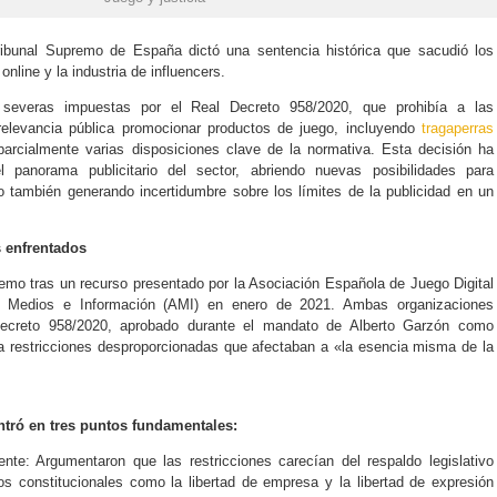
Tribunal Supremo de España dictó una sentencia histórica que sacudió los
online y la industria de influencers.
 severas impuestas por el Real Decreto 958/2020, que prohibía a las
relevancia pública promocionar productos de juego, incluyendo
tragaperras
ó parcialmente varias disposiciones clave de la normativa. Esta decisión ha
l panorama publicitario del sector, abriendo nuevas posibilidades para
o también generando incertidumbre sobre los límites de la publicidad en un
s enfrentados
remo tras un recurso presentado por la Asociación Española de Juego Digital
 de Medios e Información (AMI) en enero de 2021. Ambas organizaciones
ecreto 958/2020, aprobado durante el mandato de Alberto Garzón como
 restricciones desproporcionadas que afectaban a «la esencia misma de la
entró en tres puntos fundamentales:
ente: Argumentaron que las restricciones carecían del respaldo legislativo
os constitucionales como la libertad de empresa y la libertad de expresión