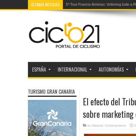
ÚLTIMAS NOTICIAS
5ª Tour Francia féminas: Vollering bate a
ESPAÑA
INTERNACIONAL
AUTONOMÍAS
TURISMO GRAN CANARIA
El efecto del Tr
sobre marketing d
en
Material / Entrenamiento
0