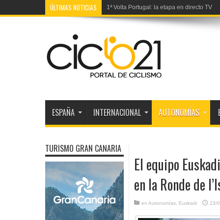
ÚLTIMAS NOTICIAS
1ª Volta Portugal: la etapa en directo TV
ESPAÑA
INTERNACIONAL
AUTONOMÍAS
TURISMO GRAN CANARIA
El equipo Euskadi
en la Ronde de l’
en
Autonomías
,
Euskadi
23/