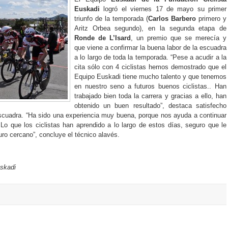
Euskadi
logró el viernes 17 de mayo su primer
triunfo de la temporada (
Carlos Barbero
primero y
Aritz Orbea segundo), en la segunda etapa de
Ronde de L’Isard
, un premio que se merecía y
que viene a confirmar la buena labor de la escuadra
a lo largo de toda la temporada. “Pese a acudir a la
cita sólo con 4 ciclistas hemos demostrado que el
Equipo Euskadi tiene mucho talento y que tenemos
en nuestro seno a futuros buenos ciclistas.. Han
trabajado bien toda la carrera y gracias a ello, han
obtenido un buen resultado”, destaca satisfecho
 escuadra. “Ha sido una experiencia muy buena, porque nos ayuda a continuar
Lo que los ciclistas han aprendido a lo largo de estos días, seguro que le
uro cercano”, concluye el técnico alavés.
uskadi