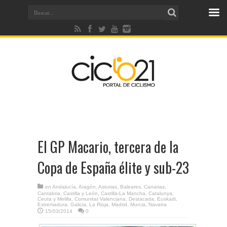
El GP Macario, tercera de la
Copa de España élite y sub-23
en
Andalucía
,
Aragón
,
Asturias
,
Baleares
,
Canarias
,
Cantabria
,
Castilla y León
,
Castilla-La Mancha
,
Catalunya
,
Ceuta y Melilla
,
Comunitat Valenciana
,
Destacada
,
Euskadi
,
Extremadura
,
Galicia
,
La Rioja
,
Madrid
,
Murcia
,
Navarra
15/03/2014
0