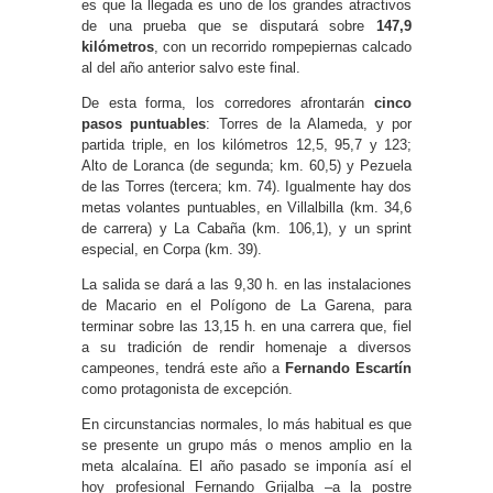
es que la llegada es uno de los grandes atractivos
de una prueba que se disputará sobre
147,9
kilómetros
, con un recorrido rompepiernas calcado
al del año anterior salvo este final.
De esta forma, los corredores afrontarán
cinco
pasos puntuables
: Torres de la Alameda, y por
partida triple, en los kilómetros 12,5, 95,7 y 123;
Alto de Loranca (de segunda; km. 60,5) y Pezuela
de las Torres (tercera; km. 74). Igualmente hay dos
metas volantes puntuables, en Villalbilla (km. 34,6
de carrera) y La Cabaña (km. 106,1), y un sprint
especial, en Corpa (km. 39).
La salida se dará a las 9,30 h. en las instalaciones
de Macario en el Polígono de La Garena, para
terminar sobre las 13,15 h. en una carrera que, fiel
a su tradición de rendir homenaje a diversos
campeones, tendrá este año a
Fernando Escartín
como protagonista de excepción.
En circunstancias normales, lo más habitual es que
se presente un grupo más o menos amplio en la
meta alcalaína. El año pasado se imponía así el
hoy profesional Fernando Grijalba –a la postre