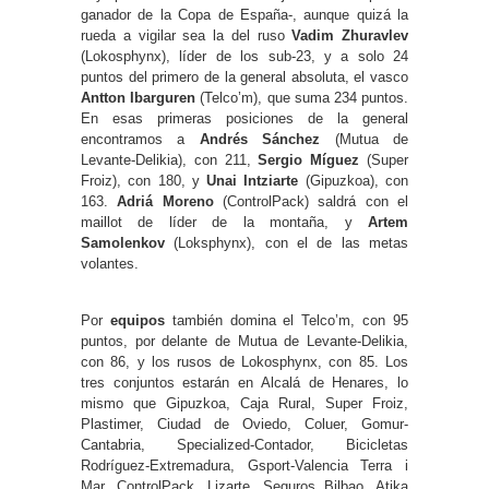
ganador de la Copa de España-, aunque quizá la
rueda a vigilar sea la del ruso
Vadim Zhuravlev
(Lokosphynx), líder de los sub-23, y a solo 24
puntos del primero de la general absoluta, el vasco
Antton Ibarguren
(Telco’m), que suma 234 puntos.
En esas primeras posiciones de la general
encontramos a
Andrés Sánchez
(Mutua de
Levante-Delikia), con 211,
Sergio Míguez
(Super
Froiz), con 180, y
Unai Intziarte
(Gipuzkoa), con
163.
Adriá Moreno
(ControlPack) saldrá con el
maillot de líder de la montaña, y
Artem
Samolenkov
(Loksphynx), con el de las metas
volantes.
Por
equipos
también domina el Telco’m, con 95
puntos, por delante de Mutua de Levante-Delikia,
con 86, y los rusos de Lokosphynx, con 85. Los
tres conjuntos estarán en Alcalá de Henares, lo
mismo que Gipuzkoa, Caja Rural, Super Froiz,
Plastimer, Ciudad de Oviedo, Coluer, Gomur-
Cantabria, Specialized-Contador, Bicicletas
Rodríguez-Extremadura, Gsport-Valencia Terra i
Mar, ControlPack, Lizarte, Seguros Bilbao, Atika