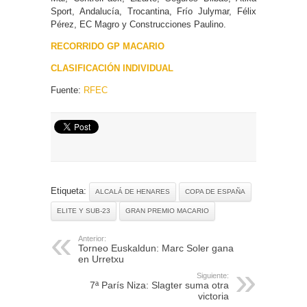
Sport, Andalucía, Trocantina, Frío Julymar, Félix
Pérez, EC Magro y Construcciones Paulino.
RECORRIDO GP MACARIO
CLASIFICACIÓN INDIVIDUAL
Fuente:
RFEC
Etiqueta:
ALCALÁ DE HENARES
COPA DE ESPAÑA
ELITE Y SUB-23
GRAN PREMIO MACARIO
Anterior:
Torneo Euskaldun: Marc Soler gana
en Urretxu
Siguiente:
7ª París Niza: Slagter suma otra
victoria