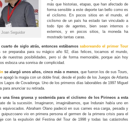
más que historias, etapas, que han afectado de
forma sensible a este deporte tan bello como es
el ciclismo. En pocos sitios en el mundo, el
ciclismo de un país ha estado tan vinculado a
todo tipo de agentes, bien sean internos o
externos, y en pocos sitios, la moneda ha
© Joan Seguidor
mostrado tantas caras.
 cuarto de siglo atrás, entonces estábamos
saboreando el primer Tour
s se preparaba para su mágico año 92, días felices, tocamos el mundo,
a de nuestras posibilidades, pero sí de forma memorable, porque aún hoy
nos esboza una sonrisa de complicidad.
in
se alargó unos años, cinco más o menos
, que fueron los de sus Tours,
se apagó la magia con un doble final, desde el podio de los Juegos de Atlanta
os Lagos de Covadonga. Uno de los primeros días laborables de 1997 Miguel
 para anunciar su retirada.
 una línea gruesa y sostenida para el ciclismo de los Pirineos a esta
bate de la sucesión. Imaginaron, imaginábamos, que Indurain había uno en
s equivocados. Abraham Olano padeció en sus carnes esa carga, pesada y
 guipuzcoano vio en primera persona el germen de la primera crisis para el
aje con la expulsión del Festina del Tour de 1998 y todas las catástrofes