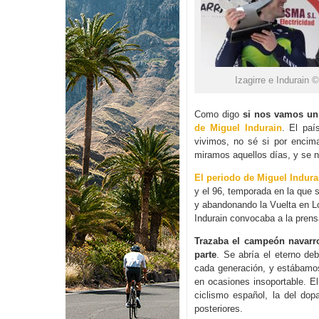
Izagirre e Indurain 
Como digo
si nos vamos un
de Miguel Indurain
. El paí
vivimos, no sé si por encim
miramos aquellos días, y se 
El periodo de Miguel Indura
y el 96, temporada en la que 
y abandonando la Vuelta en L
Indurain convocaba a la prensa
Trazaba el campeón navarro
parte
. Se abría el eterno de
cada generación, y estábamo
en ocasiones insoportable. El
ciclismo español, la del dop
posteriores.