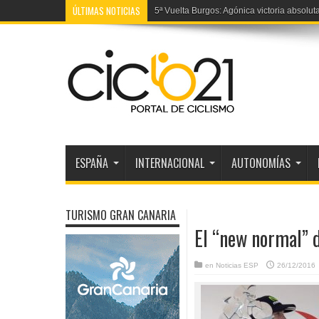
ÚLTIMAS NOTICIAS
5ª Vuelta Burgos: Agónica victoria absolut
ESPAÑA
INTERNACIONAL
AUTONOMÍAS
TURISMO GRAN CANARIA
El “new normal” d
en
Noticias ESP
26/12/2016