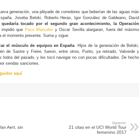
ueva generación, una pléyade de corredores que beberían de las aguas más
 España. Joseba Beloki, Roberto Heras, Igor González de Galdeano, David
quedaría tocado por el segundo gran acontecimiento, la Operación
 impidió que
Paco Mancebo
y Oscar Sevilla alargaran, fuera del máximo
sta el momento presente. Suma y sigue.
zar el músculo de equipos en España
. Hijos de la generación de Beloki,
én de Sastre y Freire, fueron, entre otros, Purito, ya retirado, Valverde y
s lodos del pasado, y les tocó navegar no con pocas dificultades. De hecho
por sendas sanciones.
guidor aquí
Siguiente:
n Aert, sin
21 citas en el UCI World Tour
femenino 2017