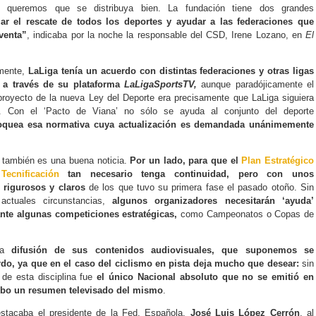
 queremos que se distribuya bien. La fundación tiene dos grandes
ar el rescate de todos los deportes y ayudar a las federaciones que
 venta”
, indicaba por la noche la responsable del CSD, Irene Lozano, en
El
mente,
LaLiga tenía un acuerdo con distintas federaciones y otras ligas
s a través de su plataforma
LaLigaSportsTV,
aunque paradójicamente el
eproyecto de la nueva Ley del Deporte era precisamente que LaLiga siguiera
. Con el ‘Pacto de Viana’ no sólo se ayuda al conjunto del deporte
oquea esa normativa cuya actualización es demandada unánimemente
.
e también es una buena noticia.
Por un lado, para que el
Plan Estratégico
ecnificación
tan necesario tenga continuidad, pero con unos
rigurosos y claros
de los que tuvo su primera fase el pasado otoño. Sin
actuales circunstancias,
algunos organizadores necesitarán ‘ayuda’
nte algunas competiciones estratégicas,
como Campeonatos o Copas de
pia
difusión de sus contenidos audiovisuales, que suponemos se
rdo, ya que en el caso del ciclismo en pista deja mucho que desear:
sin
 de esta disciplina fue
el único Nacional absoluto que no se emitió en
hubo un resumen televisado del mismo
.
stacaba el presidente de la Fed. Española,
José Luis López Cerrón
, al