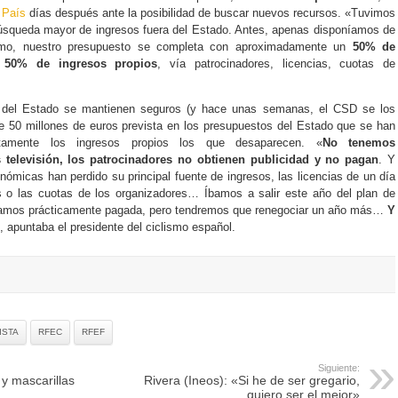
l País
días después ante la posibilidad de buscar nuevos recursos. «Tuvimos
búsqueda mayor de ingresos fuera del Estado. Antes, apenas disponíamos de
smo, nuestro presupuesto se completa con aproximadamente un
50% de
 50% de ingresos propios
, vía patrocinadores, licencias, cuotas de
s del Estado se mantienen seguros (y hace unas semanas, el CSD se los
de 50 millones de euros prevista en los presupuestos del Estado que se han
stamente los ingresos propios los que desaparecen. «
No tenemos
televisión, los patrocinadores no obtienen publicidad y no pagan
. Y
nómicas han perdido su principal fuente de ingresos, las licencias de un día
s o las cuotas de los organizadores… Íbamos a salir este año del plan de
níamos prácticamente pagada, pero tendremos que renegociar un año más…
Y
, apuntaba el presidente del ciclismo español.
ISTA
RFEC
RFEF
Siguiente:
 y mascarillas
Rivera (Ineos): «Si he de ser gregario,
quiero ser el mejor»