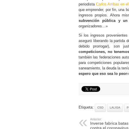
periodista
Carlos Arribas en e
que emprender, por fin, una 
ingresos propios. Ahora mi
subvención pública y un
organizadores…»
Si los ingresos proveniente
aseguró liberando la partida 
debido prorrogar), son ju
competiciones, no tenemos 
también las federaciones auto
para competiciones populare
saneamiento, la deuda la te
espero que eso sea lo peor
«
Etiqueta:
CSD
LALIGA
P
Anterior:
Inverse fabrica batas
contra el coronavirus