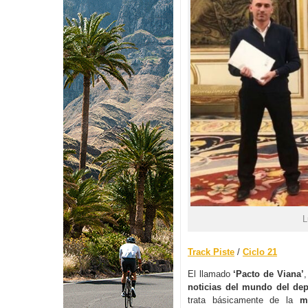
L
Track Piste
/
Ciclo 21
El llamado
‘Pacto de Viana’
noticias del mundo del dep
trata básicamente de la
m