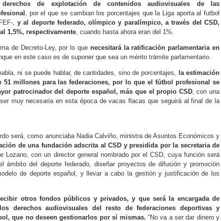
 derechos de explotación de contenidos audiovisuales de las
fesional
, por el que se cambian los porcentajes que la Liga aporta al futbol
RFEF-,
y al deporte federado, olímpico y paralímpico, a través del CSD,
al 1,5%, respectivamente
, cuando hasta ahora eran del 1%.
rma de Decreto-Ley, por lo que
necesitará la ratificación parlamentaria en
nque en este caso es de suponer que sea un mérito trámite parlamentario.
bla, ni se puede hablar, de cantidades, sino de porcentajes,
la estimación
 51 millones para las federaciones, por lo que el fútbol profesional se
mayor patrocinador del deporte español, más que el propio CSD
, con una
ser muy necesaria en esta época de vacas flacas que seguirá al final de la
rdo será, como anunciaba Nadia Calviño, ministra de Asuntos Económicos y
eación de una fundación adscrita al CSD y presidida por la secretaria de
ne Lozano, con un director general nombrado por el CSD, cuya función será
n el ámbito del deporte federado, diseñar proyectos de difusión y promoción
modelo de deporte español, y llevar a cabo la gestión y justificación de los
ecibir otros fondos públicos y privados, y que será la encargada de
 los derechos audiovisuales del resto de federaciones deportivas y
tbol, que no deseen gestionarlos por sí mismas.
“No va a ser dar dinero y