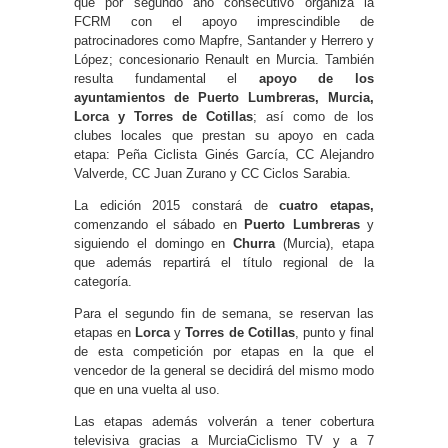
que por segundo año consecutivo organiza la
FCRM con el apoyo imprescindible de
patrocinadores como Mapfre, Santander y Herrero y
López; concesionario Renault en Murcia. También
resulta fundamental el
apoyo de los
ayuntamientos de Puerto Lumbreras, Murcia,
Lorca y Torres de Cotillas
; así como de los
clubes locales que prestan su apoyo en cada
etapa: Peña Ciclista Ginés García, CC Alejandro
Valverde, CC Juan Zurano y CC Ciclos Sarabia.
La edición 2015 constará de
cuatro etapas,
comenzando el sábado en
Puerto Lumbreras
y
siguiendo el domingo en
Churra
(Murcia), etapa
que además repartirá el título regional de la
categoría.
Para el segundo fin de semana, se reservan las
etapas en
Lorca
y
Torres de Cotillas
, punto y final
de esta competición por etapas en la que el
vencedor de la general se decidirá del mismo modo
que en una vuelta al uso.
Las etapas además volverán a tener cobertura
televisiva gracias a MurciaCiclismo TV y a 7