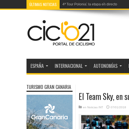
ÚLTIMAS NOTICIAS
4ª Tour Polonia: la etapa en directo
ESPAÑA
INTERNACIONAL
AUTONOMÍAS
TURISMO GRAN CANARIA
El Team Sky, en 
en
Noticias INT
07/01/2018