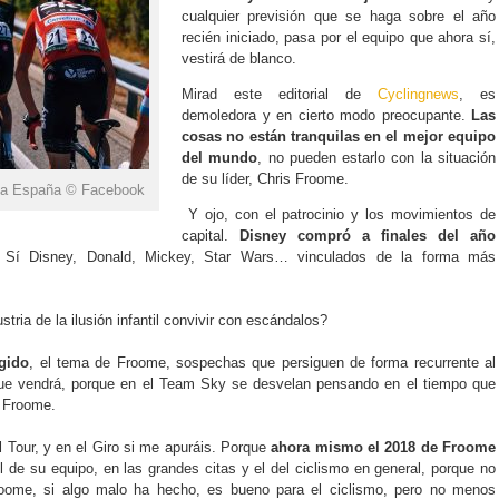
cualquier previsión que se haga sobre el año
recién iniciado, pasa por el equipo que ahora sí,
vestirá de blanco.
Mirad este editorial de
Cyclingnews
, es
demoledora y en cierto modo preocupante.
Las
cosas no están tranquilas en el mejor equipo
del mundo
, no pueden estarlo con la situación
de su líder, Chris Froome.
a a España © Facebook
Y ojo, con el patrocinio y los movimientos de
capital.
Disney compró a finales del año
 Sí Disney, Donald, Mickey, Star Wars… vinculados de la forma más
tria de la ilusión infantil convivir con escándalos?
gido
, el tema de Froome, sospechas que persiguen de forma recurrente al
que vendrá, porque en el Team Sky se desvelan pensando en el tiempo que
e Froome.
 Tour, y en el Giro si me apuráis. Porque
ahora mismo el 2018 de Froome
l de su equipo, en las grandes citas y el del ciclismo en general, porque no
roome, si algo malo ha hecho, es bueno para el ciclismo, pero no menos