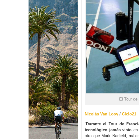
El Tour de
Nicolás Van Looy
/
Ciclo21
“
Durante el Tour de Franc
tecnológico jamás visto
en 
otro que Mark Barfield, máxi