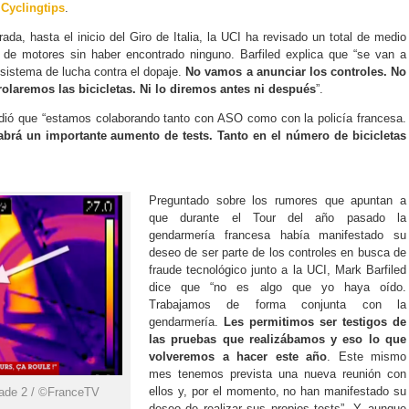
b
Cyclingtips
.
da, hasta el inicio del Giro de Italia, la UCI ha revisado un total de medio
a de motores sin haber encontrado ninguno. Barfiled explica que “se van a
 sistema de lucha contra el dopaje.
No vamos a anunciar los controles. No
olaremos las bicicletas. Ni lo diremos antes ni después
”.
dió que “estamos colaborando tanto con ASO como con la policía francesa.
abrá un importante aumento de tests. Tanto en el número de bicicletas
Preguntado sobre los rumores que apuntan a
que durante el Tour del año pasado la
gendarmería francesa había manifestado su
deseo de ser parte de los controles en busca de
fraude tecnológico junto a la UCI, Mark Barfiled
dice que “no es algo que yo haya oído.
Trabajamos de forma conjunta con la
gendarmería.
Les permitimos ser testigos de
las pruebas que realizábamos y eso lo que
volveremos a hacer este año
. Este mismo
mes tenemos prevista una nueva reunión con
ellos y, por el momento, no han manifestado su
tade 2 / ©FranceTV
deseo de realizar sus propios tests”. Y, aunque