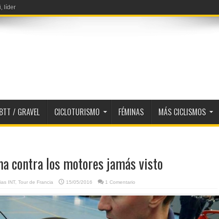
, líder
ela
BTT / GRAVEL
CICLOTURISMO
FÉMINAS
MÁS CICLISMOS
a contra los motores jamás visto
ias INT
,
Tour de Francia
15/05/2016
1 Comentario