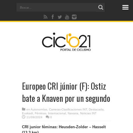
Europeo CRI júnior (F): Ostiz
bate a Knaven por un segundo
en
Autonomías
,
Carreras-Clasificaciones INT
,
Destacada
,
Euskadi
,
Féminas
,
Internacional
,
Navarra
,
Noticias INT
11/09/2024
0
CRI junior féminas: Heusden-Zolder – Hasselt
(13,3 km)