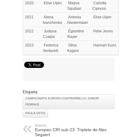
2020
Elise Uijen
Maëva
Carlotta
Squiban
Cipressi
2021
Alena
Antonia
Elise Uijen
Ivanchenko
Niedermaier
2022
Justyna
Églantine
Febe Jooris
Czapla
Rayer
2023
Federica
Stina
Hannah Kunz
Venturelli
Kagevi
Etiqueta:
CAMPEONATO EUROPA CONTRARRELOJ JUNIOR
FEMINAS
PAULA OSTIZ
Anterior:
Europeo CRI sub-23: Triplete de Alec
Segaert