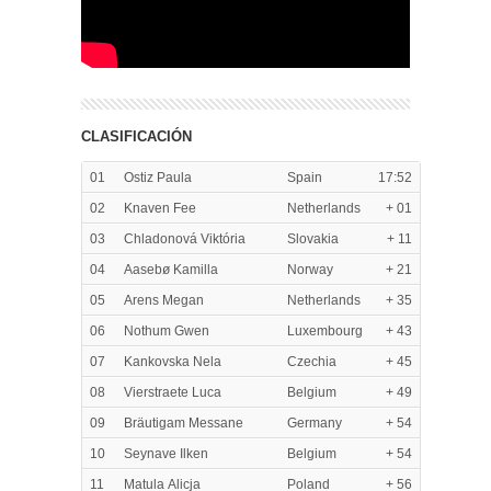
CLASIFICACIÓN
01
Ostiz Paula
Spain
17:52
02
Knaven Fee
Netherlands
+ 01
03
Chladonová Viktória
Slovakia
+ 11
04
Aasebø Kamilla
Norway
+ 21
05
Arens Megan
Netherlands
+ 35
06
Nothum Gwen
Luxembourg
+ 43
07
Kankovska Nela
Czechia
+ 45
08
Vierstraete Luca
Belgium
+ 49
09
Bräutigam Messane
Germany
+ 54
10
Seynave Ilken
Belgium
+ 54
11
Matula Alicja
Poland
+ 56