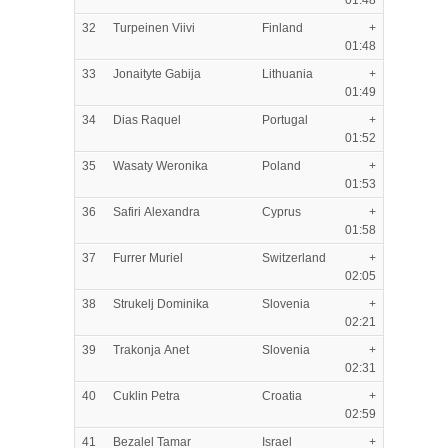
32
Turpeinen Viivi
Finland
+
01:48
33
Jonaityte Gabija
Lithuania
+
01:49
34
Dias Raquel
Portugal
+
01:52
35
Wasaty Weronika
Poland
+
01:53
36
Safiri Alexandra
Cyprus
+
01:58
37
Furrer Muriel
Switzerland
+
02:05
38
Strukelj Dominika
Slovenia
+
02:21
39
Trakonja Anet
Slovenia
+
02:31
40
Cuklin Petra
Croatia
+
02:59
41
Bezalel Tamar
Israel
+