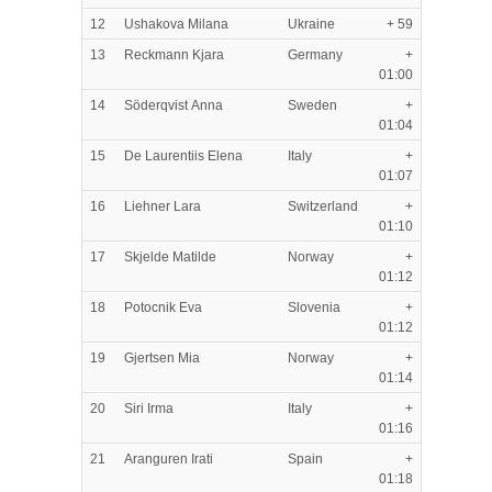
12
Ushakova Milana
Ukraine
+ 59
13
Reckmann Kjara
Germany
+
01:00
14
Söderqvist Anna
Sweden
+
01:04
15
De Laurentiis Elena
Italy
+
01:07
16
Liehner Lara
Switzerland
+
01:10
17
Skjelde Matilde
Norway
+
01:12
18
Potocnik Eva
Slovenia
+
01:12
19
Gjertsen Mia
Norway
+
01:14
20
Siri Irma
Italy
+
01:16
21
Aranguren Irati
Spain
+
01:18