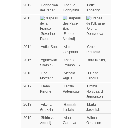
2012
Corine van
Ksenija
Lotte
der Zijden
Dobrynina
Kopecky
2013
Olena
Séverine
Floortje
Demydova
Eraud
Mackaij
2014
Aafke Soet
Alice
Greta
Gasparini
Richioud
2015
Agnieszka
Kseniia
Yara Kastelijn
Skalniak
Tcymbaliuk
2016
Lisa
Alessia
Juliette
Morzenti
Vigilia
Labous
2017
Elena
Letizia
Emma
Pirrone
Paternoster
Norsgaard
Jørgensen
2018
Vittoria
Hannah
Marta
Guazzini
Ludwig
Jaskulska
2019
Shirin van
Aigul
Wilma
Anrooij
Gareeva
Olausson