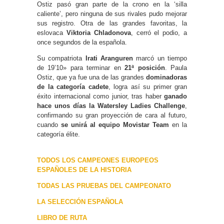
Ostiz pasó gran parte de la crono en la ‘silla
caliente’, pero ninguna de sus rivales pudo mejorar
sus registro. Otra de las grandes favoritas, la
eslovaca
Viktoria Chladonova
, cerró el podio, a
once segundos de la española.
Su compatriota
Irati Aranguren
marcó un tiempo
de 19’10» para terminar en
21ª posición
. Paula
Ostiz, que ya fue una de las grandes
dominadoras
de la categoría cadete
, logra así su primer gran
éxito internacional como junior, tras haber
ganado
hace unos días la Watersley Ladies Challenge
,
confirmando su gran proyección de cara al futuro,
cuando
se unirá al equipo Movistar Team
en la
categoría élite.
TODOS LOS CAMPEONES EUROPEOS
ESPAÑOLES DE LA HISTORIA
TODAS LAS PRUEBAS DEL CAMPEONATO
LA SELECCIÓN ESPAÑOLA
LIBRO DE RUTA