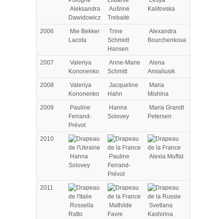
Aleksandra
Aušrinė
Kalitovska
Dawidowicz
Trebaitė
2006
Mie Bekker
Trine
Alexandra
Lacota
Schmidt
Bourchenkova
Hansen
2007
Valeriya
Anne-Marie
Alena
Kononenko
Schmitt
Amialiusik
2008
Valeriya
Jacqueline
Maria
Kononenko
Hahn
Mishina
2009
Pauline
Hanna
Maria Grandt
Ferrand-
Solovey
Petersen
Prévot
2010
Hanna
Pauline
Alexia Muffat
Solovey
Ferrand-
Prévot
2011
Rossella
Mathilde
Svetlana
Ratto
Favre
Kashirina