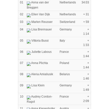
01
Anna van der
Netherlands
34:03
Breggen
02
Ellen Van Dijk
Netherlands
+ 31
03
Marlen Reusser
Switzerland
+ 59
04
Lisa Brennauer
Germany
+
1:14
05
Vittoria Bussi
Italy
+
1:33
06
Juliette Labous
France
+
1:44
07
Anna Plichta
Poland
+
1:44
08
Alena Amialiusik
Belarus
+
1:46
09
Lisa Klein
Germany
+
1:49
10
Audrey Cordon-
France
+
2:09
Ragot
11
Anna Kiesenhofer
Austria
+