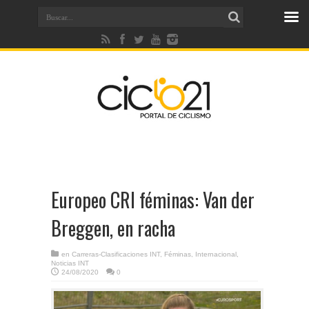
Europeo CRI féminas: Van der
Breggen, en racha
en
Carreras-Clasificaciones INT
,
Féminas
,
Internacional
,
Noticias INT
24/08/2020
0