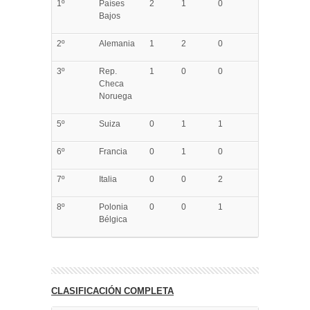
1º
Países
2
1
0
Bajos
2º
Alemania
1
2
0
3º
Rep.
1
0
0
Checa
Noruega
5º
Suiza
0
1
1
6º
Francia
0
1
0
7º
Italia
0
0
2
8º
Polonia
0
0
1
Bélgica
CLASIFICACIÓN COMPLETA