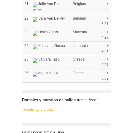
21
Julie Van De
Belgium
+
3:55
Velde
22
Sara Van De Vel
Belgium
+
3:57
23
Urska Zigart
Slovenia
+
4:27
24
Katarzina Sosna
Lithuania
+
4:31
25
Varvara Fasoi
Greece
+
5:27
26
Argiro Milaki
Greece
+
5:39
Dorsales y horarios de salida
tras el
feed
Tweets by ciclo21