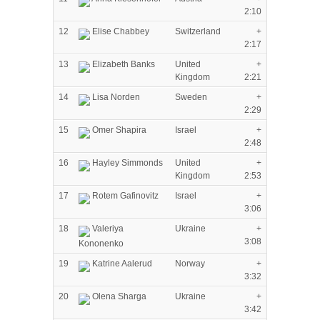
2:10
12
Elise Chabbey
Switzerland
+
2:17
13
Elizabeth Banks
United
+
Kingdom
2:21
14
Lisa Norden
Sweden
+
2:29
15
Omer Shapira
Israel
+
2:48
16
Hayley Simmonds
United
+
Kingdom
2:53
17
Rotem Gafinovitz
Israel
+
3:06
18
Valeriya
Ukraine
+
3:08
Kononenko
19
Katrine Aalerud
Norway
+
3:32
20
Olena Sharga
Ukraine
+
3:42