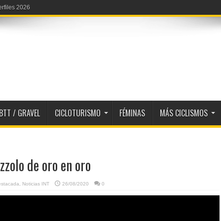
dal
BTT / GRAVEL
CICLOTURISMO
FÉMINAS
MÁS CICLISMOS
zzolo de oro en oro
estacada
,
Noticias INT
26/08/2020
0