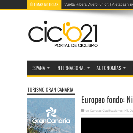
ÚLTIMAS NOTICIAS
Mercado fichajes 2027: Teutenberg a Sou
ESPAÑA
INTERNACIONAL
AUTONOMÍAS
TURISMO GRAN CANARIA
Europeo fondo: Ni
en
Carreras-Clasificaciones INT
,
D