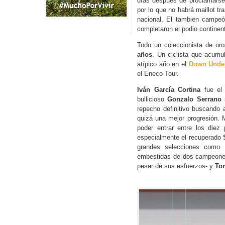
días después de proclamars
por lo que no habrá maillot t
nacional. El tambien campeón
completaron el podio continen
Todo un coleccionista de or
años
. Un ciclista que acum
atípico año en el
Down Unde
el Eneco Tour.
Iván García Cortina
fue el 
bullicioso
Gonzalo Serrano
s
repecho definitivo buscando a
quizá una mejor progresión. 
poder entrar entre los diez
especialmente el recuperado
grandes selecciones como F
embestidas de dos campeone
pesar de sus esfuerzos- y
To