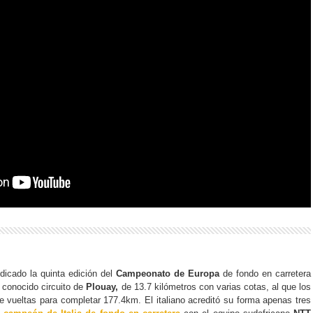
dicado la quinta edición del
Campeonato de Europa
de fondo en carretera
a conocido circuito de
Plouay,
de 13.7 kilómetros con varias cotas, al que los
ece vueltas para completar 177.4km. El italiano acreditó su forma apenas tres