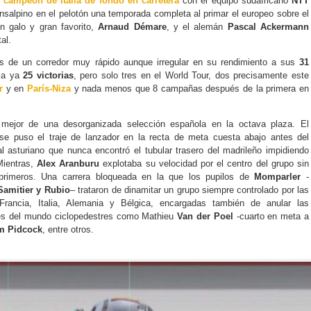
e
campeón de Italia de fondo en carretera
con el equipo sudafricano
NTT
ransalpino en el pelotón una temporada completa al primar el europeo sobre el
 galo y gran favorito,
Arnaud Démare
, y el alemán
Pascal Ackermann
tal.
os de un corredor muy rápido aunque irregular en su rendimiento a sus
31
ula ya
25 victorias
, pero solo tres en el World Tour, dos precisamente este
r
y en
París-Niza
y nada menos que 8 campañas después de la primera en
mejor de una desorganizada selección española en la octava plaza. El
e puso el traje de lanzador en la recta de meta cuesta abajo antes del
l asturiano que nunca encontró el tubular trasero del madrileño impidiendo
Mientras,
Alex Aranburu
explotaba su velocidad por el centro del grupo sin
 primeros. Una carrera bloqueada en la que los pupilos de
Momparler
-
Samitier y Rubio
– trataron de dinamitar un grupo siempre controlado por las
rancia, Italia, Alemania y Bélgica, encargadas también de anular las
s del mundo ciclopedestres como Mathieu
Van der Poel
-cuarto en meta a
m Pidcock
, entre otros.