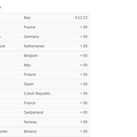
A
Italy
4:12:23
France
+ 00
n
Germany
+ 00
oel
Netherlands
+ 00
Belgium
+ 00
Italy
+ 00
Poland
+ 00
Spain
+ 00
Czech Republic
+ 00
France
+ 00
Switzerland
+ 00
Norway
+ 00
enko
Belarus
+ 00