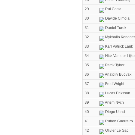
29
Rui Costa
30
Davide Cimolai
31
Daniel Turek
32
Mykhailo Konone
33
Karl Patrick Lauk
34
Nick Van der Lijke
35
Patrik Tybor
36
Anatoliy Budyak
37
Fred Wright
38
Lucas Eriksson
39
Artem Nych
40
Diego Ulissi
41
Ruben Guerreiro
42
Olivier Le Gac