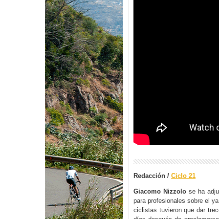
Redacción /
Ciclo 21
Giacomo Nizzolo
se ha adju
para profesionales sobre el y
ciclistas tuvieron que dar tr