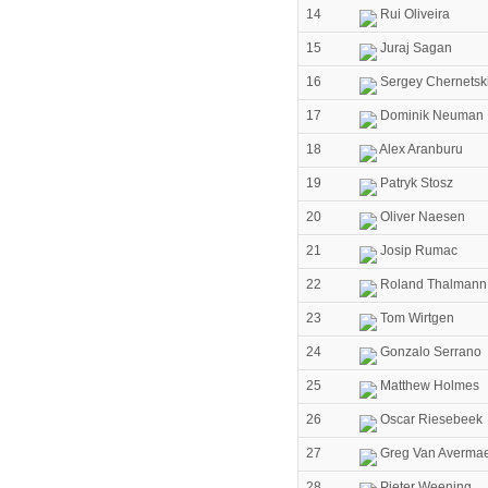
14
Rui Oliveira
15
Juraj Sagan
16
Sergey Chernetsk
17
Dominik Neuman
18
Alex Aranburu
19
Patryk Stosz
20
Oliver Naesen
21
Josip Rumac
22
Roland Thalmann
23
Tom Wirtgen
24
Gonzalo Serrano
25
Matthew Holmes
26
Oscar Riesebeek
27
Greg Van Avermae
28
Pieter Weening