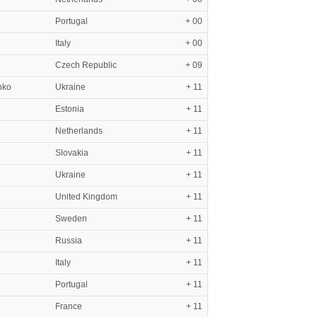
Portugal
+ 00
Italy
+ 00
Czech Republic
+ 09
nko
Ukraine
+ 11
Estonia
+ 11
Netherlands
+ 11
Slovakia
+ 11
Ukraine
+ 11
United Kingdom
+ 11
Sweden
+ 11
Russia
+ 11
Italy
+ 11
Portugal
+ 11
France
+ 11