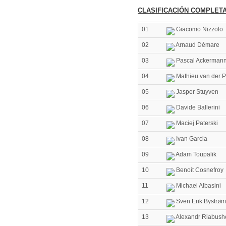
CLASIFICACIÓN COMPLET
01
Giacomo Nizzolo
02
Arnaud Démare
03
Pascal Ackerman
04
Mathieu van der P
05
Jasper Stuyven
06
Davide Ballerini
07
Maciej Paterski
08
Ivan Garcia
09
Adam Toupalik
10
Benoit Cosnefroy
11
Michael Albasini
12
Sven Erik Bystrøm
13
Alexandr Riabush