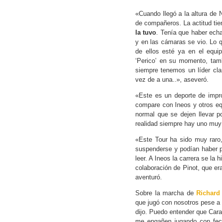
«Cuando llegó a la altura de 
de compañeros. La actitud tie
la tuvo
. Tenía que haber echa
y en las cámaras se vio. Lo 
de ellos esté ya en el equi
‘Perico’ en su momento, tam
siempre tenemos un líder clar
vez de a una..», aseveró.
«Este es un deporte de impr
compare con Ineos y otros eq
normal que se dejen llevar 
realidad siempre hay uno muy
«Este Tour ha sido muy raro
suspenderse y podían haber 
leer. A Ineos la carrera se la
colaboración de Pinot, que era
aventuró.
Sobre la marcha de
Richard
que jugó con nosotros pese a 
dijo. Puedo entender que Cara
me engañen jugando con fech