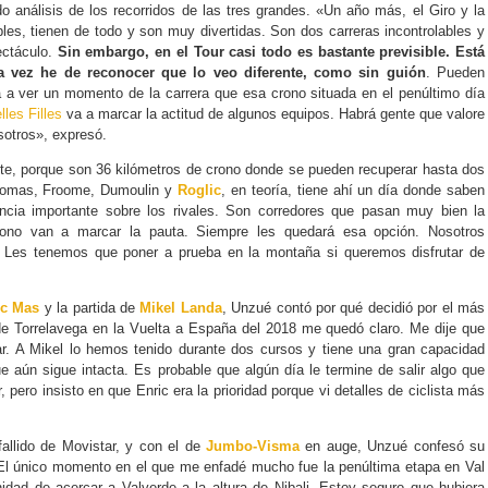
o análisis de los recorridos de las tres grandes. «Un año más, el Giro y la
les, tienen de todo y son muy divertidas. Son dos carreras incontrolables y
ectáculo.
Sin embargo, en el Tour casi todo es bastante previsible. Está
a vez he de reconocer que lo veo diferente, como sin guión
. Pueden
a a ver un momento de la carrera que esa crono situada en el penúltimo día
les Filles
va a marcar la actitud de algunos equipos. Habrá gente que valore
otros», expresó.
te, porque son 36 kilómetros de crono donde se pueden recuperar hasta dos
Thomas, Froome, Dumoulin y
Roglic
, en teoría, tiene ahí un día donde saben
ncia importante sobre los rivales. Son corredores que pasan muy bien la
ono van a marcar la pauta. Siempre les quedará esa opción. Nosotros
. Les tenemos que poner a prueba en la montaña si queremos disfrutar de
ic Mas
y la partida de
Mikel Landa
, Unzué contó por qué decidió por el más
 de Torrelavega en la Vuelta a España del 2018 me quedó claro. Me dije que
r. A Mikel lo hemos tenido durante dos cursos y tiene una gran capacidad
e aún sigue intacta. Es probable que algún día le termine de salir algo que
 pero insisto en que Enric era la prioridad porque vi detalles de ciclista más
 fallido de Movistar, y con el de
Jumbo-Visma
en auge, Unzué confesó su
«El único momento en el que me enfadé mucho fue la penúltima etapa en Val
idad de acercar a Valverde a la altura de Nibali. Estoy seguro que hubiera