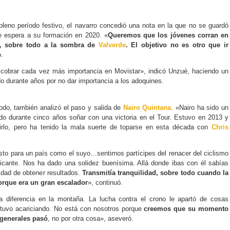
pleno período festivo, el navarro concedió una nota en la que no se guardó
 espera a su formación en 2020. «
Queremos que los jóvenes corran en
s, sobre todo a la sombra de
Valverde
. El objetivo no es otro que ir
o.
 cobrar cada vez más importancia en Movistar», indicó Unzué, haciendo un
do durante años por no dar importancia a los adoquines.
do, también analizó el paso y salida de
Nairo Quintana
. «Nairo ha sido un
do durante cinco años soñar con una victoria en el Tour. Estuvo en 2013 y
rlo, pero ha tenido la mala suerte de toparse en esta década con
Chris
to para un país como el suyo…sentirnos partícipes del renacer del ciclismo
ficante. Nos ha dado una solidez buenísima. Allá donde ibas con él sabías
dad de obtener resultados.
Transmitía tranquilidad, sobre todo cuando la
porque era un gran escalador
», continuó.
diferencia en la montaña. La lucha contra el crono le apartó de cosas
tuvo acariciando. No está con nosotros porque
creemos que su momento
 generales pasó
, no por otra cosa», aseveró.