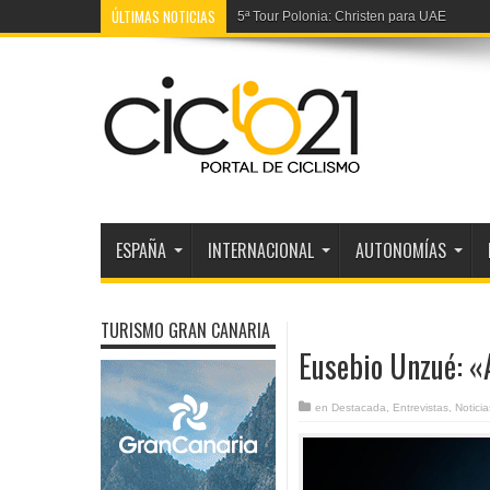
ÚLTIMAS NOTICIAS
5ª Tour Polonia: Christen para UAE
ESPAÑA
INTERNACIONAL
AUTONOMÍAS
TURISMO GRAN CANARIA
Eusebio Unzué: «
en
Destacada
,
Entrevistas
,
Notici