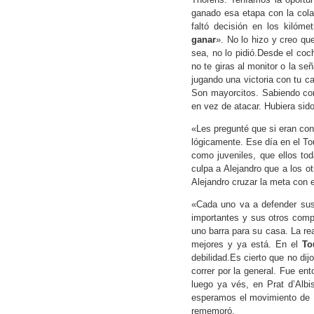
ganado esa etapa con la cola
faltó decisión en los kilómet
ganar
». No lo hizo y creo qu
sea, no lo pidió.Desde el coc
no te giras al monitor o la s
jugando una victoria con tu c
Son mayorcitos. Sabiendo com
en vez de atacar. Hubiera sido
«Les pregunté que si eran con
lógicamente. Ese día en el T
como juveniles, que ellos to
culpa a Alejandro que a los 
Alejandro cruzar la meta con 
«Cada uno va a defender sus
importantes y sus otros comp
uno barra para su casa. La re
mejores y ya está. En el
To
debilidad.Es cierto que no di
correr por la general. Fue e
luego ya vés, en Prat d’Alb
esperamos el movimiento de 
rememoró.