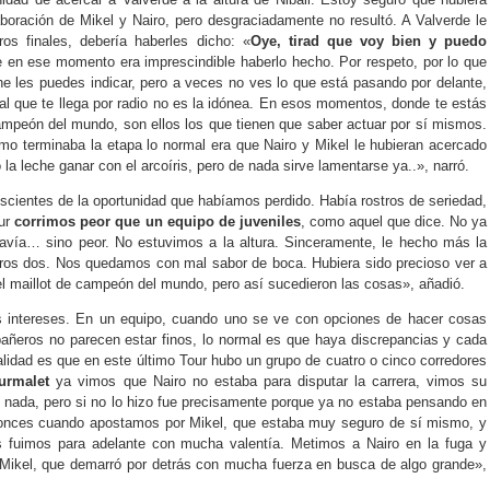
boración de Mikel y Nairo, pero desgraciadamente no resultó. A Valverde le
ros finales, debería haberles dicho: «
Oye, tirad que voy bien y puedo
e en ese momento era imprescindible haberlo hecho. Por respeto, por lo que
he les puedes indicar, pero a veces no ves lo que está pasando por delante,
eñal que te llega por radio no es la idónea. En esos momentos, donde te estás
ampeón del mundo, son ellos los que tienen que saber actuar por sí mismos.
o terminaba la etapa lo normal era que Nairo y Mikel le hubieran acercado
 la leche ganar con el arcoíris, pero de nada sirve lamentarse ya..», narró.
scientes de la oportunidad que habíamos perdido. Había rostros de seriedad,
our
corrimos peor que un equipo de juveniles
, como aquel que dice. No ya
davía… sino peor. No estuvimos a la altura. Sinceramente, le hecho más la
otros dos. Nos quedamos con mal sabor de boca. Hubiera sido precioso ver a
el maillot de campeón del mundo, pero así sucedieron las cosas», añadió.
 intereses. En un equipo, cuando uno se ve con opciones de hacer cosas
añeros no parecen estar finos, lo normal es que haya discrepancias y cada
alidad es que en este último Tour hubo un grupo de cuatro o cinco corredores
urmalet
ya vimos que Nairo no estaba para disputar la carrera, vimos su
jo nada, pero si no lo hizo fue precisamente porque ya no estaba pensando en
ntonces cuando apostamos por Mikel, que estaba muy seguro de sí mismo, y
is fuimos para adelante con mucha valentía. Metimos a Nairo en la fuga y
Mikel, que demarró por detrás con mucha fuerza en busca de algo grande»,