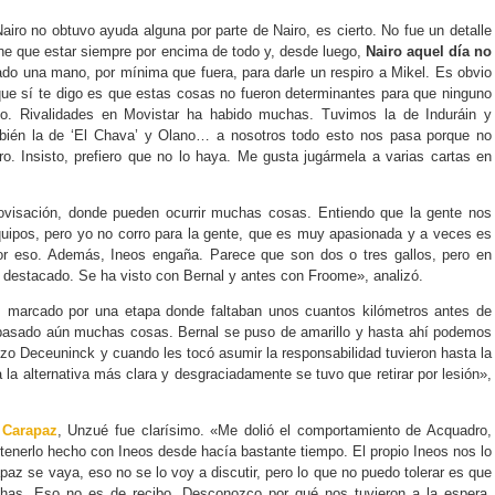
Nairo no obtuvo ayuda alguna por parte de Nairo, es cierto. No fue un detalle
ne que estar siempre por encima de todo y, desde luego,
Nairo aquel día no
do una mano, por mínima que fuera, para darle un respiro a Mikel. Es obvio
que sí te digo es que estas cosas no fueron determinantes para que ninguno
po. Rivalidades en Movistar ha habido muchas. Tuvimos la de Induráin y
bién la de ‘El Chava’ y Olano… a nosotros todo esto nos pasa porque no
o. Insisto, prefiero que no lo haya. Me gusta jugármela a varias cartas en
ovisación, donde pueden ocurrir muchas cosas. Entiendo que la gente nos
uipos, pero yo no corro para la gente, que es muy apasionada y a veces es
por eso. Además, Ineos engaña. Parece que son dos o tres gallos, pero en
 destacado. Se ha visto con Bernal y antes con Froome», analizó.
, marcado por una etapa donde faltaban unos cuantos kilómetros antes de
pasado aún muchas cosas. Bernal se puso de amarillo y hasta ahí podemos
 hizo Deceuninck y cuando les tocó asumir la responsabilidad tuvieron hasta la
 la alternativa más clara y desgraciadamente se tuvo que retirar por lesión»,
 Carapaz
, Unzué fue clarísimo. «Me dolió el comportamiento de Acquadro,
tenerlo hecho con Ineos desde hacía bastante tiempo. El propio Ineos nos lo
paz se vaya, eso no se lo voy a discutir, pero lo que no puedo tolerar es que
as. Eso no es de recibo. Desconozco por qué nos tuvieron a la espera,