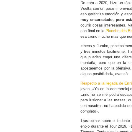
De cara a 2020, hizo un rápid
Vuelta son un poco imprevisib
eso garantiza emoción y esp
muy encorsetado, pero est
ocurrir cosas interesantes. V
con final en la
Planche des Bel
esa crono mucho más que nos
«Ineos y Jumbo, principalmen
y tres minutos fácilmente. 
que pueden coger una difere
montaña, pero que en la cr
apostaremos por la ofensiva
alguna posibilidad», avanzó.
Respecto a la llegada de
Enr
joven. «Ya en la contrarreloj
Enric no se me podía escapa
para iusionar a las masas, qu
con nosotros no ha podido ser,
completo».
Tras opinar sobre el tridente
enojo durante el Tour 2019. 
Thorens. Teníamos la oportun