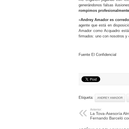
generándonos falsas ilusiones
rompimos profesionalment
«
Andrey Amador es corredor
agente que está en disposici
Amador como Acquadro están 
firmados: uno con nosotros y o
Fuente El Confidencial
Etiqueta:
ANDREY AMADOR
Anterior:
La Tova-Asesoría Al
Fernando Barceló c