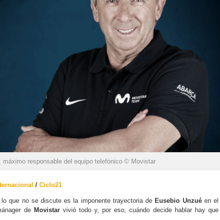
 máximo responsable del equipo telefónico © Movistar
ternacional
/
Ciclo21
, lo que no se discute es la imponente trayectoria de
Eusebio Unzué
en el
 mánager de
Movistar
vivió todo y, por eso, cuándo decide hablar hay que