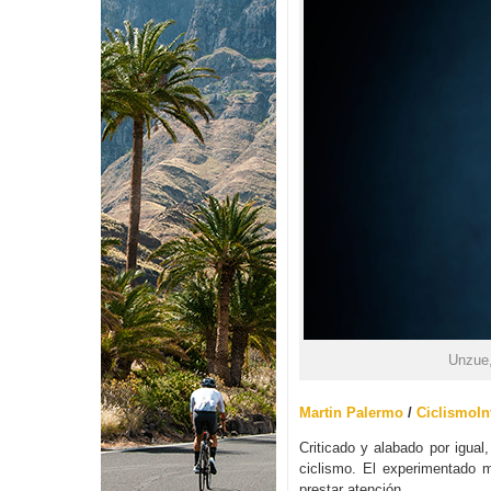
Unzue,
Martin Palermo
/
CiclismoIn
Criticado y alabado por igual
ciclismo. El experimentado
prestar atención.