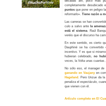
décadas ahí, poco más pu
completamente desubicado 
puntos
que pone en peligro l
reformarlo».
Tiene razón a m
Las carreras se han converti
culo a salvo ante
la amenaz
está el sistema
. Raúl Banqu
veréis que el discurso ha cam
En este sentido, es cierto q
Dauphiné se ha convertido
incentivo. Y es que si miramo
hubieran celebrado,
no hubi
veces, la Volta unas cuantas
No sólo eso, el manager de
ganando en Vaujany
en comp
Hageland
. Pero Unzue da la 
penaliza el espectáculo, cuan
que vienen con él.
Artículo completo en El Cu