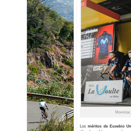
Movistar,
Los
méritos de Eusebio U