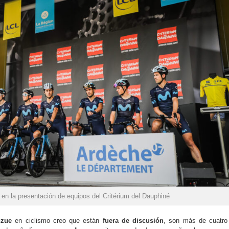
 en la presentación de equipos del Critérium del Dauphiné
nzue
en ciclismo creo que están
fuera de discusión
, son más de cuatro