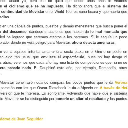
edo añadir yo, pero ello no quita que desde unos años le veamos
en
el ciclismo que se ha impuesto
. Ha dicho ahora que el
sistema de
a
continuidad de Movistar
en el World Tour es «una locura y que habría que
edias
.
do en una cábala de puntos, puestos y demás menesteres que busca poner el
a del descenso
, dándose situaciones que hablan de
lo mal montado que
ieri ha logrado que estemos atentos a los baremos. Si le seguís un poco
biado: donde no veía peligro para Movistar,
ahora detecta amenazas
.
ue ver a equipos intentar amarrar una sexta plaza en el Giro o un podio en
 en algo tan usual que
envilece el espectáculo
, pues no hay riesgo ni
s atrás, veremos que cada año hay una lista de competiciones que, si no se
era pasado nada
. El Dauphiné este año, por ejemplo, Romandía, otras
…
 Movistar tiene razón cuando compara los pocos puntos que le da
Verona
aración con los que Oscar Riesebeek le da a Alpecin en
A través de Het
versión que le interesa. Es sonrojante, volviendo que hable que el sistema
do Movistar se ha distinguido por
ponerle un altar al resultado
y los puntos
aderno de Joan Seguidor