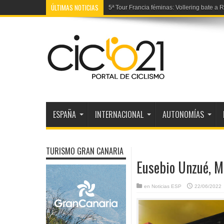
ÚLTIMAS NOTICIAS
5ª Tour Francia féminas: Vollering bate a
ESPAÑA
INTERNACIONAL
AUTONOMÍAS
TURISMO GRAN CANARIA
Eusebio Unzué, M
en
Noticias ESP
22/06/2022