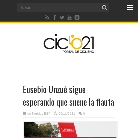
Eusebio Unzué sigue
esperando que suene la flauta
en
Noticias ESP
05/11/2021
0