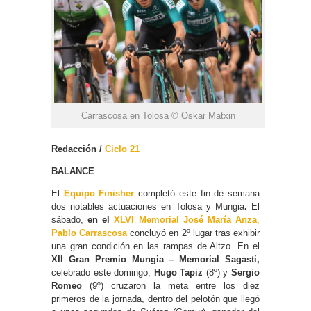
Carrascosa en Tolosa © Oskar Matxin
Redacción /
Ciclo 21
BALANCE
El
Equipo Finisher
completó este fin de semana
dos notables actuaciones en Tolosa y Mungia
.
El
sábado,
en el
XLVI Memorial José María Anza
,
Pablo Carrascosa
concluyó en 2º lugar tras exhibir
una gran condición en las rampas de Altzo. En el
XII Gran Premio Mungia – Memorial Sagasti,
celebrado este domingo,
Hugo Tapiz
(8º) y
Sergio
Romeo
(9º) cruzaron la meta entre los diez
primeros de la jornada, dentro del pelotón que llegó