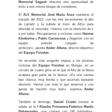
Memorial Sagasti
ofrecerá otra oportunidad de
éxito a ese mismo bloque de corredores.
El
XLV Memorial José María Anza
mantiene el
trazado del 2023, con las tres ascensiones al alto
de Larraitz y la subida al muro de Altzo para
dilucidar el vencedor. «Vamos con la intención de ir
a por todas. Recuperamos a ciclistas como
Haimar
Etxeberria
y
Pablo Carrascosa
y llegamos con un
equipo potente cargado de
ambición», apunta
Ander Altuna
, director deportivo
del
Equipo Finisher.
Un recorrido más exigente espera a los jóvenes
ciclistas del
Equipo Finisher
en Mungia, en un
circuito de cuatro giros en el que el Alto de la Mesa
acapara gran parte de la dureza. «Es una carrera
tipo clásica, muy bonita y que acumula bastante
desnivel. Vamos con todo lo que tenemos y con
ganas de hacerlo muy bien», expresa
Ander
Altuna.
También el domingo,
Daniel Criado
tomará la
salida en la
I Klasika Primavera-Federico Martín
Bahamontes
,
que contará con 145 kilómetros,