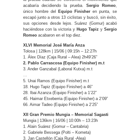
acabaría decidiendo la prueba.
Sergio Romeo
,
único hombre del
Equipo Finisher
en punta, se
escapó junto a otros 13 ciclistas y buscó, sin éxito,
sus opciones desde lejos. Suárez (Gomur) acabó
haciéndose con la victoria y
Hugo Tapiz
y
Sergio
Romeo
acabaron en el top diez.
XLVI Memorial José María Anza
Tolosa | 128km | 15/06 | 09:15h – 12:27h
1. Álex Díaz (Caja Rural – Alea) 2h49’26”
2. Pablo Carrascosa (Equipo Finisher) m.t
3. Ander Ganzabal (Laboral Kutxa) m.t
…
5. Unai Ramos (Equipo Finisher) m.t
18. Hugo Tapiz (Equipo Finisher) a 46”
28. Ibai Azanza (Equipo Finisher) a 1’22”
45. Haimar Etxeberria (Equipo Finisher) a 2’09”
66. Aimar Tadeo (Equipo Finisher) a 2’25”
XII Gran Premio Mungia – Memorial Sagasti
Mungia | 136km | 16/06 | 10:00h – 13:23h
1. Alain Suárez (Gomur – Cantabria)
2. Gabriele Bessega (Polti – Kometa)
3. Jan Castellón (Caja Rural -Alea)