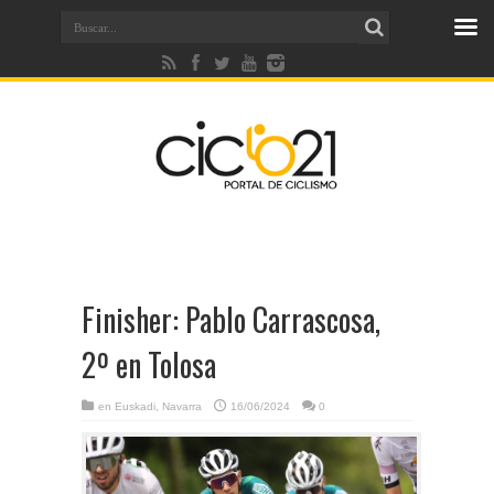
Finisher: Pablo Carrascosa,
2º en Tolosa
en
Euskadi
,
Navarra
16/06/2024
0