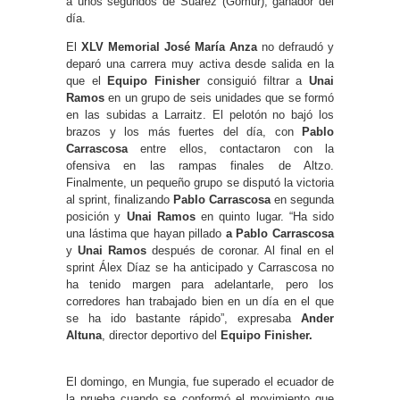
a unos segundos de Suárez (Gomur), ganador del
día.
El
XLV Memorial José María Anza
no defraudó y
deparó una carrera muy activa desde salida en la
que el
Equipo Finisher
consiguió filtrar a
Unai
Ramos
en un grupo de seis unidades que se formó
en las subidas a Larraitz. El pelotón no bajó los
brazos y los más fuertes del día, con
Pablo
Carrascosa
entre ellos, contactaron con la
ofensiva en las rampas finales de Altzo.
Finalmente, un pequeño grupo se disputó la victoria
al sprint, finalizando
Pablo
Carrascosa
en segunda
posición y
Unai Ramos
en quinto lugar. “Ha sido
una lástima que hayan pillado
a Pablo Carrascosa
y
Unai Ramos
después de coronar. Al final en el
sprint Álex Díaz se ha anticipado y Carrascosa no
ha tenido margen para adelantarle, pero los
corredores han trabajado bien en un día en el que
se ha ido bastante rápido”, expresaba
Ander
Altuna
, director deportivo del
Equipo Finisher.
El domingo, en Mungia, fue superado el ecuador de
la prueba cuando se conformó el movimiento que