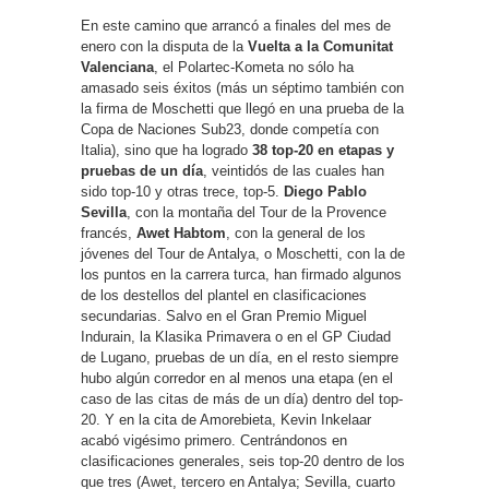
En este camino que arrancó a finales del mes de
enero con la disputa de la
Vuelta a la Comunitat
Valenciana
, el Polartec-Kometa no sólo ha
amasado seis éxitos (más un séptimo también con
la firma de Moschetti que llegó en una prueba de la
Copa de Naciones Sub23, donde competía con
Italia), sino que ha logrado
38 top-20 en etapas y
pruebas de un día
, veintidós de las cuales han
sido top-10 y otras trece, top-5.
Diego Pablo
Sevilla
, con la montaña del Tour de la Provence
francés,
Awet Habtom
, con la general de los
jóvenes del Tour de Antalya, o Moschetti, con la de
los puntos en la carrera turca, han firmado algunos
de los destellos del plantel en clasificaciones
secundarias. Salvo en el Gran Premio Miguel
Indurain, la Klasika Primavera o en el GP Ciudad
de Lugano, pruebas de un día, en el resto siempre
hubo algún corredor en al menos una etapa (en el
caso de las citas de más de un día) dentro del top-
20. Y en la cita de Amorebieta, Kevin Inkelaar
acabó vigésimo primero. Centrándonos en
clasificaciones generales, seis top-20 dentro de los
que tres (Awet, tercero en Antalya; Sevilla, cuarto