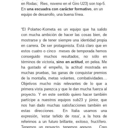
en Rodas; Ries, noveno en el Giro U23) son top-5.
En
una escuadra con carácter formativo
, en un
equipo de desarrollo, una buena línea.
“El Polartec-Kometa es un equipo que ha salido
con mucha ambición de hacer las cosas bien, de
mostrarse y de tener siempre una identidad propia
en carrera. De ser protagonista. Está claro que en
estos cuatro o cinco meses de temporada hemos
conseguido muchos resultados, no sólo en
términos de victoria,
sino en actitud
, en pelea. Me
ha gustado el empeño, la actitud mostrada en
muchas pruebas, las ganas de conquistar premios
de la montaña, metas volantes, combatividades…
Objetivos mucho más relevantes de lo que a
primera vista parezca y que le dan mucha fuerza al
proyecto. Y en este sentido quiero hacer también
partícipe a nuestros equipos sub23 y júnior, que
nos han dado muchas satisfacciones también en
estas direcciones. En Italia usamos una
expresión, ‘estar teñido de rosa’, a la hora de
referirnos a un futuro brillante, exitoso, fructífero.
Tenemos un proyecto, tenemos apoyos,… Creo