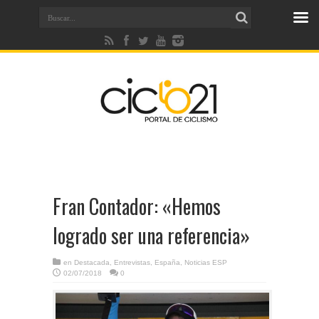
Fran Contador: «Hemos
logrado ser una referencia»
en
Destacada
,
Entrevistas
,
España
,
Noticias ESP
02/07/2018
0