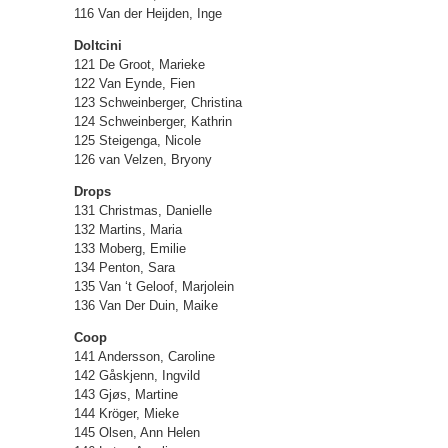
116 Van der Heijden, Inge
Doltcini
121 De Groot, Marieke
122 Van Eynde, Fien
123 Schweinberger, Christina
124 Schweinberger, Kathrin
125 Steigenga, Nicole
126 van Velzen, Bryony
Drops
131 Christmas, Danielle
132 Martins, Maria
133 Moberg, Emilie
134 Penton, Sara
135 Van ‘t Geloof, Marjolein
136 Van Der Duin, Maike
Coop
141 Andersson, Caroline
142 Gåskjenn, Ingvild
143 Gjøs, Martine
144 Kröger, Mieke
145 Olsen, Ann Helen