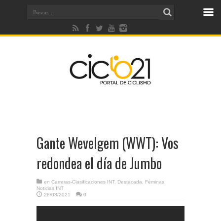
Gante Wevelgem (WWT): Vos
redondea el día de Jumbo
en
Carreras-Clasificaciones INT
,
Destacada
,
Féminas
,
Noticias INT
28/03/2021
0