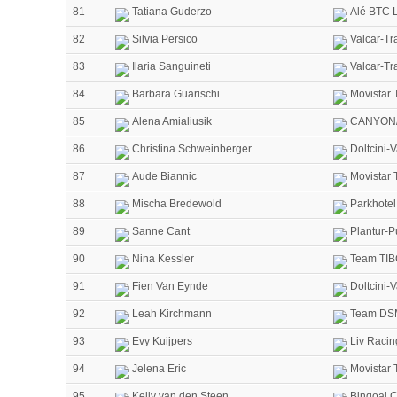
81
Tatiana Guderzo
Alé BTC L
82
Silvia Persico
Valcar-Tr
83
Ilaria Sanguineti
Valcar-Tr
84
Barbara Guarischi
Movistar
85
Alena Amialiusik
CANYON/
86
Christina Schweinberger
Doltcini-
87
Aude Biannic
Movistar
88
Mischa Bredewold
Parkhotel
89
Sanne Cant
Plantur-P
90
Nina Kessler
Team TIBC
91
Fien Van Eynde
Doltcini-
92
Leah Kirchmann
Team DS
93
Evy Kuijpers
Liv Racin
94
Jelena Eric
Movistar
95
Kelly van den Steen
Bingoal C