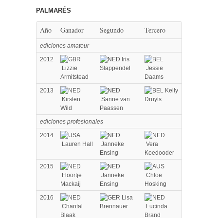
PALMARÉS
Año
Ganador
Segundo
Tercero
ediciones amateur
2012
Iris
Lizzie
Slappendel
Jessie
Armitstead
Daams
2013
Kelly
Kirsten
Sanne van
Druyts
Wild
Paassen
ediciones profesionales
2014
Lauren Hall
Janneke
Vera
Ensing
Koedooder
2015
Floortje
Janneke
Chloe
Mackaij
Ensing
Hosking
2016
Lisa
Chantal
Brennauer
Lucinda
Blaak
Brand