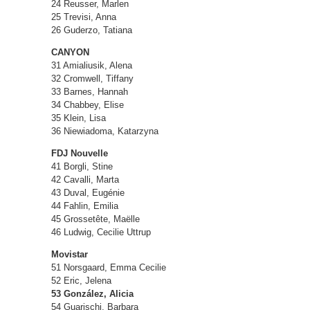
24 Reusser, Marlen
25 Trevisi, Anna
26 Guderzo, Tatiana
CANYON
31 Amialiusik, Alena
32 Cromwell, Tiffany
33 Barnes, Hannah
34 Chabbey, Elise
35 Klein, Lisa
36 Niewiadoma, Katarzyna
FDJ Nouvelle
41 Borgli, Stine
42 Cavalli, Marta
43 Duval, Eugénie
44 Fahlin, Emilia
45 Grossetête, Maëlle
46 Ludwig, Cecilie Uttrup
Movistar
51 Norsgaard, Emma Cecilie
52 Eric, Jelena
53 González, Alicia
54 Guarischi, Barbara