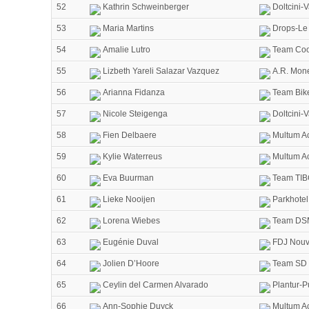
52
Kathrin Schweinberger
Doltcini-
53
Maria Martins
Drops-Le 
54
Amalie Lutro
Team Coop
55
Lizbeth Yareli Salazar Vazquez
A.R. Mon
56
Arianna Fidanza
Team Bik
57
Nicole Steigenga
Doltcini-
58
Fien Delbaere
Multum Ac
59
Kylie Waterreus
Multum Ac
60
Eva Buurman
Team TIBC
61
Lieke Nooijen
Parkhotel
62
Lorena Wiebes
Team DS
63
Eugénie Duval
FDJ Nouve
64
Jolien D’Hoore
Team SD 
65
Ceylin del Carmen Alvarado
Plantur-P
66
Ann-Sophie Duyck
Multum Ac