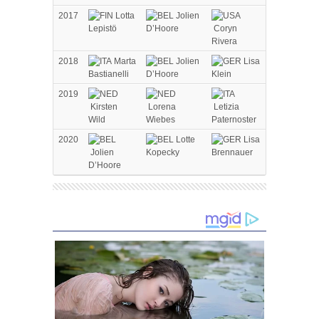
2017
Lotta
Jolien
Lepistö
D’Hoore
Coryn
Rivera
2018
Marta
Jolien
Lisa
Bastianelli
D’Hoore
Klein
2019
Kirsten
Lorena
Letizia
Wild
Wiebes
Paternoster
2020
Lotte
Lisa
Jolien
Kopecky
Brennauer
D’Hoore