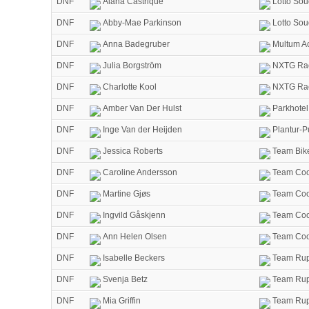
DNF
Alana Castrique
Lotto Sou
DNF
Abby-Mae Parkinson
Lotto Sou
DNF
Anna Badegruber
Multum Ac
DNF
Julia Borgström
NXTG Ra
DNF
Charlotte Kool
NXTG Ra
DNF
Amber Van Der Hulst
Parkhotel
DNF
Inge Van der Heijden
Plantur-P
DNF
Jessica Roberts
Team Bik
DNF
Caroline Andersson
Team Coop
DNF
Martine Gjøs
Team Coop
DNF
Ingvild Gåskjenn
Team Coop
DNF
Ann Helen Olsen
Team Coop
DNF
Isabelle Beckers
Team Rup
DNF
Svenja Betz
Team Rup
DNF
Mia Griffin
Team Rup