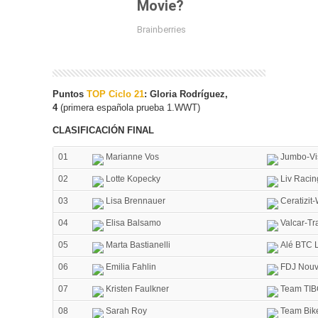
Puntos
TOP Ciclo 21
: Gloria Rodríguez,
4
(primera española prueba 1.WWT)
CLASIFICACIÓN FINAL
01
Marianne Vos
Jumbo-V
02
Lotte Kopecky
Liv Racin
03
Lisa Brennauer
Ceratizit
04
Elisa Balsamo
Valcar-Tr
05
Marta Bastianelli
Alé BTC L
06
Emilia Fahlin
FDJ Nouve
07
Kristen Faulkner
Team TIBC
08
Sarah Roy
Team Bik