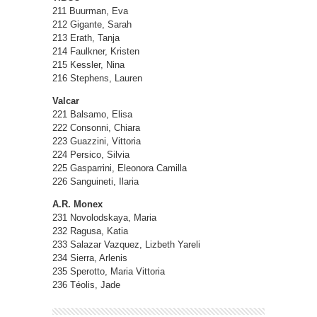
211 Buurman, Eva
212 Gigante, Sarah
213 Erath, Tanja
214 Faulkner, Kristen
215 Kessler, Nina
216 Stephens, Lauren
Valcar
221 Balsamo, Elisa
222 Consonni, Chiara
223 Guazzini, Vittoria
224 Persico, Silvia
225 Gasparrini, Eleonora Camilla
226 Sanguineti, Ilaria
A.R. Monex
231 Novolodskaya, Maria
232 Ragusa, Katia
233 Salazar Vazquez, Lizbeth Yareli
234 Sierra, Arlenis
235 Sperotto, Maria Vittoria
236 Téolis, Jade