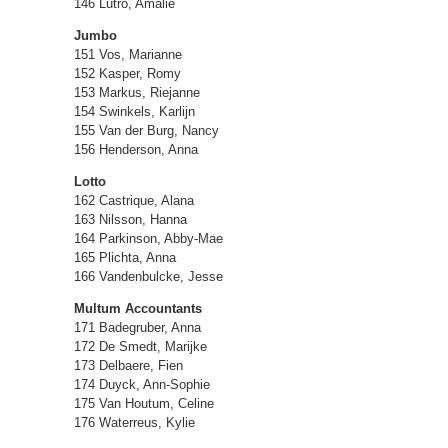
146 Lutro, Amalie
Jumbo
151 Vos, Marianne
152 Kasper, Romy
153 Markus, Riejanne
154 Swinkels, Karlijn
155 Van der Burg, Nancy
156 Henderson, Anna
Lotto
162 Castrique, Alana
163 Nilsson, Hanna
164 Parkinson, Abby-Mae
165 Plichta, Anna
166 Vandenbulcke, Jesse
Multum Accountants
171 Badegruber, Anna
172 De Smedt, Marijke
173 Delbaere, Fien
174 Duyck, Ann-Sophie
175 Van Houtum, Celine
176 Waterreus, Kylie