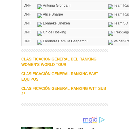
DNF
Antonia Gröndahl
Team Rup
DNF
Alice Sharpe
Team Rup
DNF
Lonneke Uneken
Team SD 
DNF
Chloe Hosking
Trek-Seg
DNF
Eleonora Camilla Gasparrini
Valcar-Tr
CLASIFICACIÓN GENERAL DEL RANKING
WOMEN’S WORLD TOUR
CLASIFICACIÓN GENERAL RANKING WWT
EQUIPOS
CLASIFICACIÓN GENERAL RANKING WTT SUB-
23