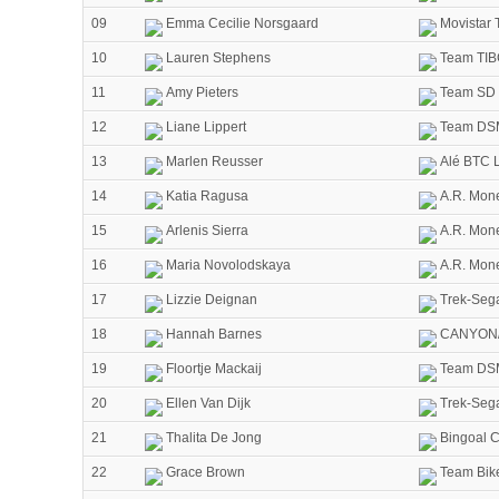
09
Emma Cecilie Norsgaard
Movistar
10
Lauren Stephens
Team TIBC
11
Amy Pieters
Team SD 
12
Liane Lippert
Team DS
13
Marlen Reusser
Alé BTC L
14
Katia Ragusa
A.R. Mon
15
Arlenis Sierra
A.R. Mon
16
Maria Novolodskaya
A.R. Mon
17
Lizzie Deignan
Trek-Seg
18
Hannah Barnes
CANYON/
19
Floortje Mackaij
Team DS
20
Ellen Van Dijk
Trek-Seg
21
Thalita De Jong
Bingoal C
22
Grace Brown
Team Bik