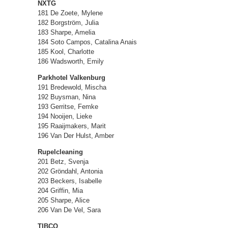
NXTG
181 De Zoete, Mylene
182 Borgström, Julia
183 Sharpe, Amelia
184 Soto Campos, Catalina Anais
185 Kool, Charlotte
186 Wadsworth, Emily
Parkhotel Valkenburg
191 Bredewold, Mischa
192 Buysman, Nina
193 Gerritse, Femke
194 Nooijen, Lieke
195 Raaijmakers, Marit
196 Van Der Hulst, Amber
Rupelcleaning
201 Betz, Svenja
202 Gröndahl, Antonia
203 Beckers, Isabelle
204 Griffin, Mia
205 Sharpe, Alice
206 Van De Vel, Sara
TIBCO