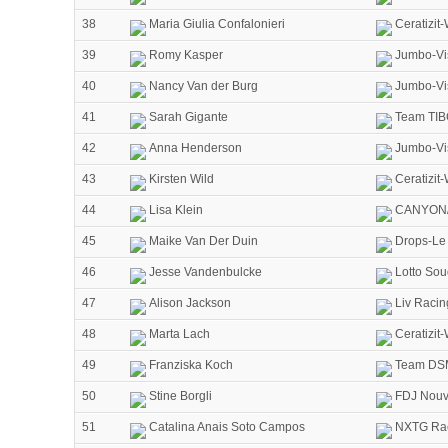
38
Maria Giulia Confalonieri
Ceratizit
39
Romy Kasper
Jumbo-V
40
Nancy Van der Burg
Jumbo-V
41
Sarah Gigante
Team TIBC
42
Anna Henderson
Jumbo-V
43
Kirsten Wild
Ceratizit
44
Lisa Klein
CANYON/
45
Maike Van Der Duin
Drops-Le 
46
Jesse Vandenbulcke
Lotto Sou
47
Alison Jackson
Liv Racin
48
Marta Lach
Ceratizit
49
Franziska Koch
Team DS
50
Stine Borgli
FDJ Nouve
51
Catalina Anais Soto Campos
NXTG Ra