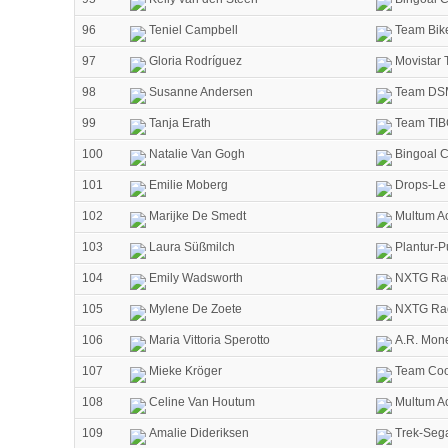
96
Teniel Campbell
Team Bik
97
Gloria Rodríguez
Movistar
98
Susanne Andersen
Team DS
99
Tanja Erath
Team TIBC
100
Natalie Van Gogh
Bingoal C
101
Emilie Moberg
Drops-Le 
102
Marijke De Smedt
Multum Ac
103
Laura Süßmilch
Plantur-P
104
Emily Wadsworth
NXTG Ra
105
Mylene De Zoete
NXTG Ra
106
Maria Vittoria Sperotto
A.R. Mon
107
Mieke Kröger
Team Coop
108
Celine Van Houtum
Multum Ac
109
Amalie Dideriksen
Trek-Seg