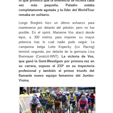
lo que provocó que la diferencia se hiciera cada
vez más pequeña. Paladin estaba
completamente agotada y la líder del WorldTour
remaba en solitario.
Longo Borghini hizo un último esfuerzo para
mantenerse por delante del pelotón, pero no fue
posible. En el sprint, Marianne Vos atacó desde
lejos, a 300 metros para imponer su mayor
potencia tras lo cual nadie pudo seguir. La
campeona belga Lotte Kopecky (Liv Racing)
terminó segunda, por delante de la germana Lisa
Brennauer (Ceratizit-WNT).
La victoria de Vos,
que ganó la Gent-Wevelgem por primera vez en
su carrera, supuso el 233º en su trayectoria
profesional y también el primer triunfo del
flamante nuevo equipo femenino del Jumbo-
Visma.