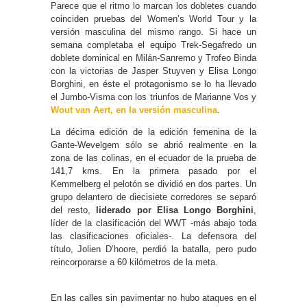
Parece que el ritmo lo marcan los dobletes cuando
coinciden pruebas del Women’s World Tour y la
versión masculina del mismo rango. Si hace un
semana completaba el equipo Trek-Segafredo un
doblete dominical en Milán-Sanremo y Trofeo Binda
con la victorias de Jasper Stuyven y Elisa Longo
Borghini, en éste el protagonismo se lo ha llevado
el Jumbo-Visma con los triunfos de Marianne Vos y
Wout van Aert, en la versión masculina
.
La décima edición de la edición femenina de la
Gante-Wevelgem sólo se abrió realmente en la
zona de las colinas, en el ecuador de la prueba de
141,7 kms. En la primera pasado por el
Kemmelberg el pelotón se dividió en dos partes. Un
grupo delantero de diecisiete corredores se separó
del resto,
liderado por Elisa Longo Borghini
,
líder de la clasificación del WWT -más abajo toda
las clasificaciones oficiales-. La defensora del
título, Jolien D’hoore, perdió la batalla, pero pudo
reincorporarse a 60 kilómetros de la meta.
En las calles sin pavimentar no hubo ataques en el