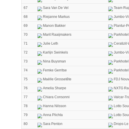
67
Sara Van De Vel
Team Rup
68
Riejanne Markus
Jumbo-V
69
Manon Bakker
Plantur-P
70
Marit Raaijmakers
Parkhotel
71
Julie Leth
Ceratizit
72
Karlijn Swinkels
Jumbo-V
73
Nina Buysman
Parkhotel
74
Femke Gerritse
Parkhotel
75
Maëlle Grossetête
FDJ Nouve
76
Amelia Sharpe
NXTG Ra
77
Chiara Consonni
Valcar-Tr
78
Hanna Nilsson
Lotto Sou
79
Anna Plichta
Lotto Sou
80
Sara Penton
Drops-Le 