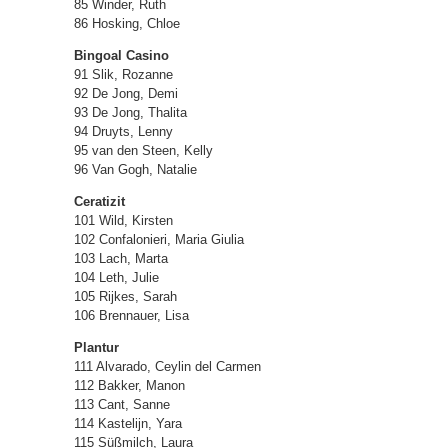
85 Winder, Ruth
86 Hosking, Chloe
Bingoal Casino
91 Slik, Rozanne
92 De Jong, Demi
93 De Jong, Thalita
94 Druyts, Lenny
95 van den Steen, Kelly
96 Van Gogh, Natalie
Ceratizit
101 Wild, Kirsten
102 Confalonieri, Maria Giulia
103 Lach, Marta
104 Leth, Julie
105 Rijkes, Sarah
106 Brennauer, Lisa
Plantur
111 Alvarado, Ceylin del Carmen
112 Bakker, Manon
113 Cant, Sanne
114 Kastelijn, Yara
115 Süßmilch, Laura