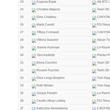
23
Eugenia Bujak
Alé BTC L
24
Christine Majerus
Team SD 
25
Elise Chabbey
CANYON/
26
Marta Cavalli
FDJ Nouve
27
Tiffany Cromwell
CANYON/
28
Vittoria Guazzini
Valcar-Tr
29
Jeanne Korevaar
Liv Racin
30
Yara Kastelijn
Plantur-P
31
Elena Cecchini
Team SD 
32
Roxane Fournier
Team SD 
33
Elisa Longo Borghini
Trek-Seg
34
Ruth Winder
Trek-Seg
35
Soraya Paladin
Liv Racin
36
Cecilie Uttrup Ludwig
FDJ Nouve
37
Katarzyna Niewiadoma
CANYON/