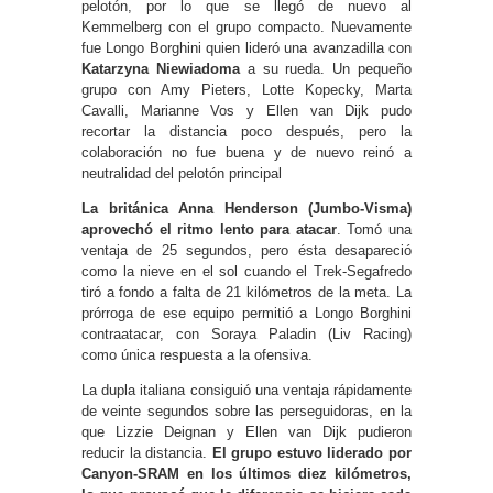
pelotón, por lo que se llegó de nuevo al
Kemmelberg con el grupo compacto. Nuevamente
fue Longo Borghini quien lideró una avanzadilla con
Katarzyna Niewiadoma
a su rueda. Un pequeño
grupo con Amy Pieters, Lotte Kopecky, Marta
Cavalli, Marianne Vos y Ellen van Dijk pudo
recortar la distancia poco después, pero la
colaboración no fue buena y de nuevo reinó a
neutralidad del pelotón principal
La británica Anna Henderson (Jumbo-Visma)
aprovechó el ritmo lento para atacar
. Tomó una
ventaja de 25 segundos, pero ésta desapareció
como la nieve en el sol cuando el Trek-Segafredo
tiró a fondo a falta de 21 kilómetros de la meta. La
prórroga de ese equipo permitió a Longo Borghini
contraatacar, con Soraya Paladin (Liv Racing)
como única respuesta a la ofensiva.
La dupla italiana consiguió una ventaja rápidamente
de veinte segundos sobre las perseguidoras, en la
que Lizzie Deignan y Ellen van Dijk pudieron
reducir la distancia.
El grupo estuvo liderado por
Canyon-SRAM en los últimos diez kilómetros,