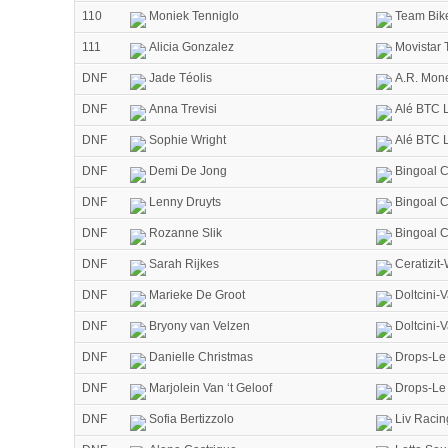
110
Moniek Tenniglo
Team Bik
111
Alicia Gonzalez
Movistar
DNF
Jade Téolis
A.R. Mon
DNF
Anna Trevisi
Alé BTC L
DNF
Sophie Wright
Alé BTC L
DNF
Demi De Jong
Bingoal C
DNF
Lenny Druyts
Bingoal C
DNF
Rozanne Slik
Bingoal C
DNF
Sarah Rijkes
Ceratizit
DNF
Marieke De Groot
Doltcini-
DNF
Bryony van Velzen
Doltcini-
DNF
Danielle Christmas
Drops-Le 
DNF
Marjolein Van ‘t Geloof
Drops-Le 
DNF
Sofia Bertizzolo
Liv Racin