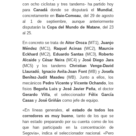
con ocho ciclistas y tres tandems- ha partido hoy
para
Canadá
donde se disputará el
Mundial
,
concretamente en
Baie-Comeau
, del 29 de agosto
al 1 de septiembre, aunque anteriormente
disputarán la
Copa del Mundo de Matane
, del 23
al 25.
En concreto se trata de
Aitor Oroza
(MT1),
Juanjo
Méndez
(MC1),
Raquel Acinas
(WC2),
Maurcie
Eckhard
(MC2),
Eduardo Santas
(MC3),
Roberto
Alcaide
y
César Neira
(MC4) y
José Diego Jara
(MC5) y los tandems
Christian Venge-David
Llauradó
,
Ignacio Avila-Joan Font
(MB) y
Josefa
Benítez-Judit Masdeu
(WB). Junto a ellos, los
mecánicos
Pedro Vicente y Vicente Ochando
, los
fisios
Begoña Luis y José Javier Peña
, el doctor
Gerardo Villa
, el seleccionador
Félix García
Casas
y
José Griñán
como jefe de equipo.
«En líneas generales,
el estado de todos los
corredores es muy bueno
, tanto de los que se
han estado preparando por su cuenta como de los
que han participado en la concentración de
Segovia», indica el seleccionador nacional. «Pero