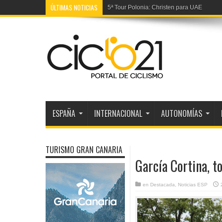
ÚLTIMAS NOTICIAS
4ª Vuelta Burgos: La segunda de Brennan
ESPAÑA
INTERNACIONAL
AUTONOMÍAS
TURISMO GRAN CANARIA
García Cortina, t
en
Destacada
,
Noticias ESP