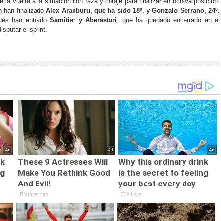
 la vuelta a la situación con raza y coraje para finalizar en octava posición.
n han finalizado
Alex Aranburu, que ha sido 18º, y Gonzalo Serrano, 24º.
ués han entrado
Samitier y Aberasturi
, que ha quedado encerrado en el
isputar el sprint.