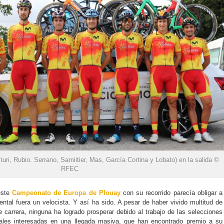
ri, Rubio. Serrano, Samiitier, Mas, García Cortina y Lobato) en la salida ©
RFEC
este
Campeonato de Europa de Plouay
con su recorrido parecía obligar a
tal fuera un velocista. Y así ha sido. A pesar de haber vivido multitud de
e carrera, ninguna ha logrado prosperar debido al trabajo de las selecciones
ipales interesadas en una llegada masiva, que han encontrado premio a su