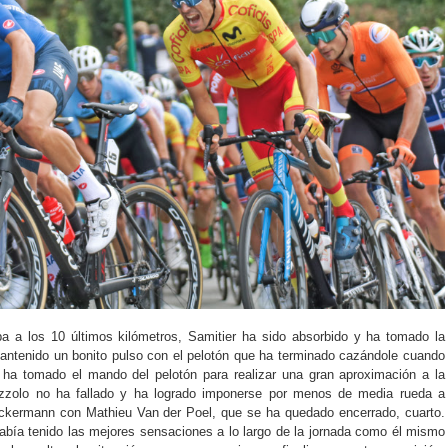
a a los 10 últimos kilómetros, Samitier ha sido absorbido y ha tomado la
ntenido un bonito pulso con el pelotón que ha terminado cazándole cuando
 ha tomado el mando del pelotón para realizar una gran aproximación a la
zzolo no ha fallado y ha logrado imponerse por menos de media rueda a
kermann con Mathieu Van der Poel, que se ha quedado encerrado, cuarto.
abía tenido las mejores sensaciones a lo largo de la jornada como él mismo