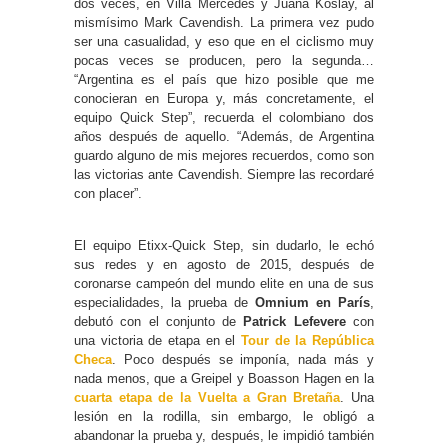
dos veces, en Villa Mercedes y Juana Koslay, al
mismísimo Mark Cavendish. La primera vez pudo
ser una casualidad, y eso que en el ciclismo muy
pocas veces se producen, pero la segunda…
“Argentina es el país que hizo posible que me
conocieran en Europa y, más concretamente, el
equipo Quick Step”, recuerda el colombiano dos
años después de aquello. “Además, de Argentina
guardo alguno de mis mejores recuerdos, como son
las victorias ante Cavendish. Siempre las recordaré
con placer”.
El equipo Etixx-Quick Step, sin dudarlo, le echó
sus redes y en agosto de 2015, después de
coronarse campeón del mundo elite en una de sus
especialidades, la prueba de
Omnium en París
,
debutó con el conjunto de
Patrick Lefevere
con
una victoria de etapa en el
Tour de la República
Checa
. Poco después se imponía, nada más y
nada menos, que a Greipel y Boasson Hagen en la
cuarta etapa de la Vuelta a Gran Bretaña
. Una
lesión en la rodilla, sin embargo, le obligó a
abandonar la prueba y, después, le impidió también