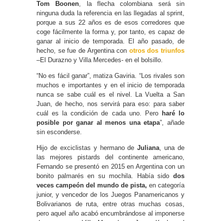
Tom Boonen
, la flecha colombiana será sin
ninguna duda la referencia en las llegadas al sprint,
porque a sus 22 años es de esos corredores que
coge fácilmente la forma y, por tanto, es capaz de
ganar al inicio de temporada. El año pasado, de
hecho, se fue de Argentina con
otros dos triunfos
–El Durazno y Villa Mercedes- en el bolsillo.
“No es fácil ganar”, matiza Gaviria. “Los rivales son
muchos e importantes y en el inicio de temporada
nunca se sabe cuál es el nivel. La Vuelta a San
Juan, de hecho, nos servirá para eso: para saber
cuál es la condición de cada uno. Pero
haré lo
posible por ganar al menos una etapa
”, añade
sin esconderse.
Hijo de exciclistas y hermano de
Juliana
, una de
las mejores pistards del continente americano,
Fernando se presentó en 2015 en Argentina con un
bonito palmarés en su mochila. Había sido
dos
veces campeón del mundo de pista,
en categoría
junior, y vencedor de los Juegos Panamericanos y
Bolivarianos de ruta, entre otras muchas cosas,
pero aquel año acabó encumbrándose al imponerse