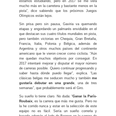
estamos estudiando, pero en 2017 se me verá
mucho más en la carretera y bastante menos en la
pista”, dice sabiendo que los próximos Juegos
Olímpicos están lejos.
Sin prisa pero sin pausa, Gaviria va quemando
etapas y engordando un palmarés envidiable en el
que destacan sus cuatro títulos mundiales en pista,
pero también victorias en Chequia, Gran Bretaña,
Francia, Italia, Polonia y Bélgica, además de
Argentina y otros muchos países del continente
americano que le vieron crecer como ciclista. “Aún
me quedan muchos objetivos por conseguir. En
2017 intentaré mejorar y disputar el mayor número
de carreras posible. Quiero continuar progresando y
saber hasta dónde puedo llegar”, explica. “Las
clásicas belgas me seducen mucho y también
me
gustaría debutar en una grande
, una de tres
semanas”, que probablemente será el Giro.
Su sueño lo tiene claro. No duda: “
Ganar la París-
Roubaix
, es la carrera que más me gusta. Pero no
la he corrido nunca y estar en la selección de este
equipo no es fácil. Sería un sueño correrla y
hacerlo además al lado de Boonen en la carrera de