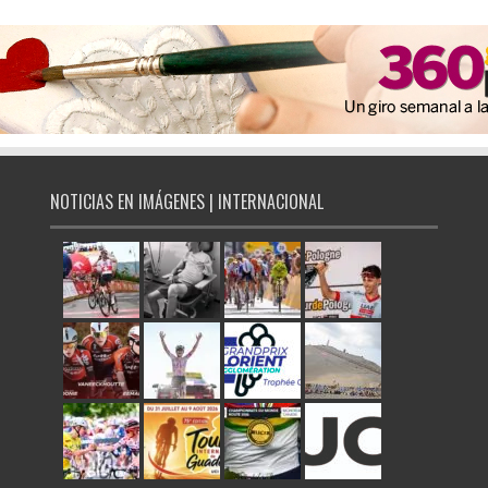
NOTICIAS EN IMÁGENES | INTERNACIONAL