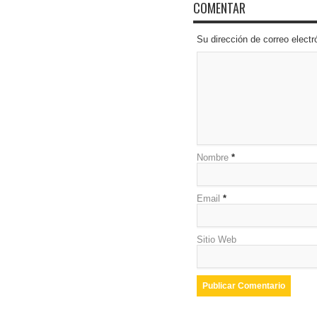
COMENTAR
Su dirección de correo elec
Nombre
*
Email
*
Sitio Web