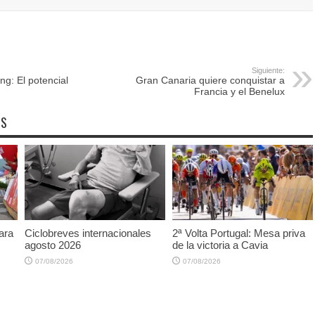
Siguiente:
ng: El potencial
Gran Canaria quiere conquistar a
Francia y el Benelux
OS
ara
Ciclobreves internacionales
2ª Volta Portugal: Mesa priva
agosto 2026
de la victoria a Cavia
07/08/2026
07/08/2026