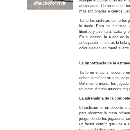
Aunque el ciclismo no es el d
aficionados. Como sucede t
más aficionadas a ciertos jue
Tanto los ciclistas como los
la rueda. Para los ciclistas,
libertad y aventura. Cada gir
En el casino, la rueda de la
anticipación mientras la bola
color elegido les traerá suerte.
La importancia de la estrate
Tanto en el ciclismo como en e
deben planificar su ruta, calc
Del mismo modo, los jugadore
retirarse. Ambos mundos requi
La adrenalina de la compet
El ciclismo es un deporte al
para alcanzar la meta primer
juego, donde los jugadores co
un factor común que une a e
una partida de casino, la emo