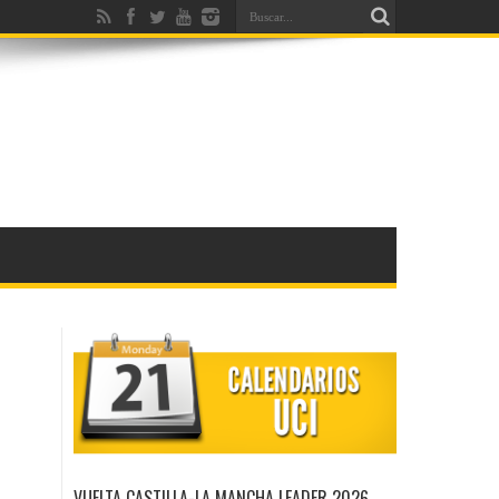
VUELTA CASTILLA-LA MANCHA LEADER 2026