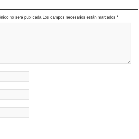
trónico no será publicada.Los campos necesarios están marcados
*