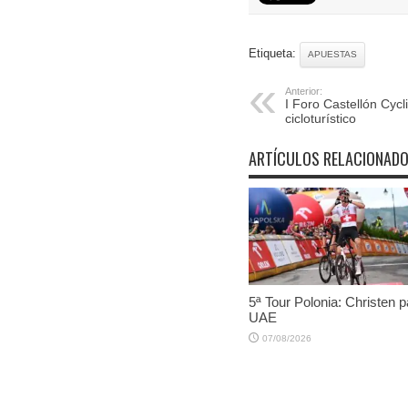
Etiqueta:
APUESTAS
Anterior:
I Foro Castellón Cycli
cicloturístico
ARTÍCULOS RELACIONAD
5ª Tour Polonia: Christen p
UAE
07/08/2026