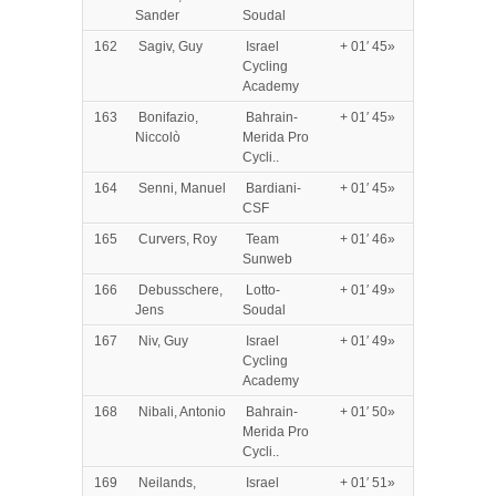
Sander
Soudal
162
Sagiv, Guy
Israel
+ 01′ 45»
Cycling
Academy
163
Bonifazio,
Bahrain-
+ 01′ 45»
Niccolò
Merida Pro
Cycli..
164
Senni, Manuel
Bardiani-
+ 01′ 45»
CSF
165
Curvers, Roy
Team
+ 01′ 46»
Sunweb
166
Debusschere,
Lotto-
+ 01′ 49»
Jens
Soudal
167
Niv, Guy
Israel
+ 01′ 49»
Cycling
Academy
168
Nibali, Antonio
Bahrain-
+ 01′ 50»
Merida Pro
Cycli..
169
Neilands,
Israel
+ 01′ 51»