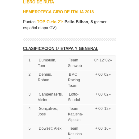
LIBRO DE RUTA
HEMEROTECA GIRO DE ITALIA 2018
Puntos
TOP Ciclo 21:
Pello Bilbao, 8
(primer
español etapa GV)
CLASIFICACIÓN 1ª ETAPA Y GENERAL
1
Dumoulin,
Team
0h 12′ 02»
Tom
Sunweb
2
Dennis,
BMC
+ 00′ 02»
Rohan
Racing
Team
3
Campenaerts,
Lotto-
+ 00′ 02»
Victor
Soudal
4
Gonçalves,
Team
+ 00′ 12»
José
Katusha-
Alpecin
5
Dowsett, Alex
Team
+ 00′ 16»
Katusha-