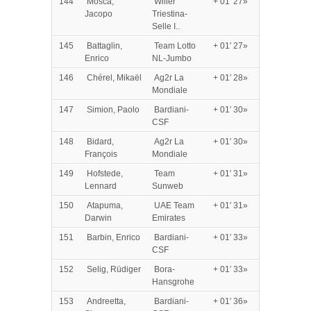
144
Mosca,
Wilier
+ 01′ 27»
Jacopo
Triestina-
Selle I..
145
Battaglin,
Team Lotto
+ 01′ 27»
Enrico
NL-Jumbo
146
Chérel, Mikaël
Ag2r La
+ 01′ 28»
Mondiale
147
Simion, Paolo
Bardiani-
+ 01′ 30»
CSF
148
Bidard,
Ag2r La
+ 01′ 30»
François
Mondiale
149
Hofstede,
Team
+ 01′ 31»
Lennard
Sunweb
150
Atapuma,
UAE Team
+ 01′ 31»
Darwin
Emirates
151
Barbin, Enrico
Bardiani-
+ 01′ 33»
CSF
152
Selig, Rüdiger
Bora-
+ 01′ 33»
Hansgrohe
153
Andreetta,
Bardiani-
+ 01′ 36»