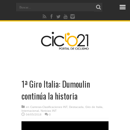
1ª Giro Italia: Dumoulin
continúa la historia
en
Carreras-Clasificaciones INT
,
Destacada
,
Giro de Italia
,
Internacional
,
Noticias INT
04/05/2018
0