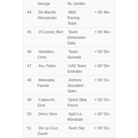
George
NL-Jumbo
44
De Marchi,
BMC
+ 00′ 49»
Alessandro
Racing
Team
45
O’Connor, Ben
Team
+ 00′ 49»
Dimension
Data
46
Hamilton,
Team
+ 00′ 50»
Chris
Sunweb
47
Aru, Fabio
UAE Team
+ 00′ 50»
Emirates
48
Masnada,
Androni
+ 00′ 51»
Fausto
Giocattoli-
Sider..
49
Capecchi,
Quick-Step
+ 00′ 51»
Eros
Floors
50
Denz, Nico
Ag2r La
+ 00′ 52»
Mondiale
51
De La Cruz,
Team Sky
+ 00′ 52»
David