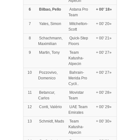
Alpecin
6
Bilbao, Pello
Astana Pro
+ 00′ 18»
Team
7
Yates, Simon
Mitchelton-
+ 00′ 20»
Scott
8
Schachmann,
Quick-Step
+ 00′ 21»
Maximilian
Floors
9
Martin, Tony
Team
+ 00′ 27»
Katusha-
Alpecin
10
Pozzovivo,
Bahrain-
+ 00′ 27»
Domenico
Merida Pro
Cycli..
11
Betancur,
Movistar
+ 00′ 28»
Carlos
Team
12
Conti, Valério
UAE Team
+ 00′ 29»
Emirates
13
Schmidt, Mads
Team
+ 00′ 30»
Katusha-
Alpecin