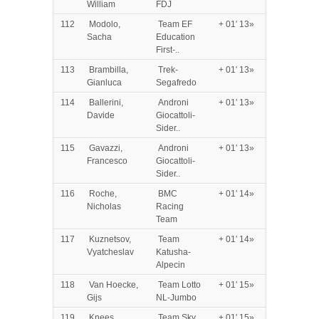
William
FDJ
112
Modolo,
Team EF
+ 01′ 13»
Sacha
Education
First-..
113
Brambilla,
Trek-
+ 01′ 13»
Gianluca
Segafredo
114
Ballerini,
Androni
+ 01′ 13»
Davide
Giocattoli-
Sider..
115
Gavazzi,
Androni
+ 01′ 13»
Francesco
Giocattoli-
Sider..
116
Roche,
BMC
+ 01′ 14»
Nicholas
Racing
Team
117
Kuznetsov,
Team
+ 01′ 14»
Vyatcheslav
Katusha-
Alpecin
118
Van Hoecke,
Team Lotto
+ 01′ 15»
Gijs
NL-Jumbo
119
Knees,
Team Sky
+ 01′ 15»