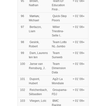
95
Brown,
Team EF
+ 01′ 08»
Nathan
Education
First-..
96
Mørkøv,
Quick-Step
+ 01′ 08»
Michael
Floors
97
Bertazzo,
Wilier
+ 01′ 08»
Liam
Triestina-
Selle I..
98
Gesink,
Team Lotto
+ 01′ 09»
Robert
NL-Jumbo
99
Dam, Laurens
Team
+ 01′ 09»
ten ten
Sunweb
100
Janse van
Team
+ 01′ 09»
Rensburg, J..
Dimension
Data
101
Dupont,
Ag2r La
+ 01′ 09»
Hubert
Mondiale
102
Reichenbach,
Groupama-
+ 01′ 09»
Sébastien
FDJ
103
Vliegen, Loïc
BMC
+ 01′ 09»
Racing