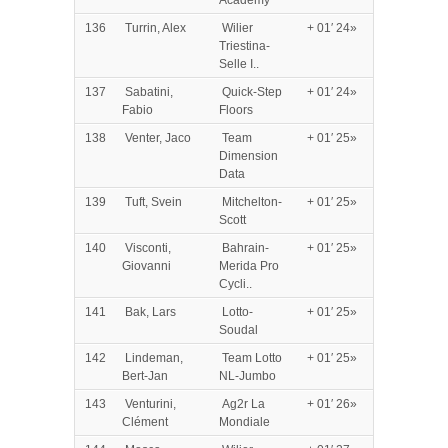
Academy
136
Turrin, Alex
Wilier
+ 01′ 24»
Triestina-
Selle I..
137
Sabatini,
Quick-Step
+ 01′ 24»
Fabio
Floors
138
Venter, Jaco
Team
+ 01′ 25»
Dimension
Data
139
Tuft, Svein
Mitchelton-
+ 01′ 25»
Scott
140
Visconti,
Bahrain-
+ 01′ 25»
Giovanni
Merida Pro
Cycli..
141
Bak, Lars
Lotto-
+ 01′ 25»
Soudal
142
Lindeman,
Team Lotto
+ 01′ 25»
Bert-Jan
NL-Jumbo
143
Venturini,
Ag2r La
+ 01′ 26»
Clément
Mondiale