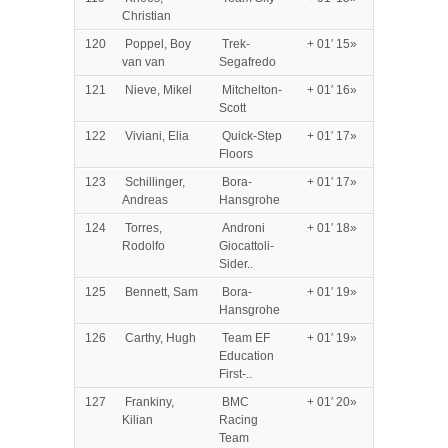
Christian
120
Poppel, Boy
Trek-
+ 01′ 15»
van van
Segafredo
121
Nieve, Mikel
Mitchelton-
+ 01′ 16»
Scott
122
Viviani, Elia
Quick-Step
+ 01′ 17»
Floors
123
Schillinger,
Bora-
+ 01′ 17»
Andreas
Hansgrohe
124
Torres,
Androni
+ 01′ 18»
Rodolfo
Giocattoli-
Sider..
125
Bennett, Sam
Bora-
+ 01′ 19»
Hansgrohe
126
Carthy, Hugh
Team EF
+ 01′ 19»
Education
First-..
127
Frankiny,
BMC
+ 01′ 20»
Kilian
Racing
Team