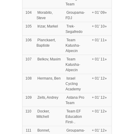
Team
104
Morabito,
Groupama-
+ 01′ 09»
Steve
FDJ
105
Irizar, Markel
Trek-
+ 01′ 10»
Segafredo
106
Planckaert,
Team
+ 01′ 11»
Baptiste
Katusha-
Alpecin
107
Belkov, Maxim
Team
+ 01′ 11»
Katusha-
Alpecin
108
Hermans, Ben
Israel
+ 01′ 12»
Cycling
Academy
109
Zeits, Andrey
Astana Pro
+ 01′ 12»
Team
110
Docker,
Team EF
+ 01′ 12»
Mitchell
Education
First-..
111
Bonnet,
Groupama-
+ 01′ 12»