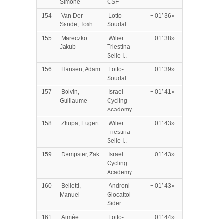
Simone
CSF
154
Van Der
Lotto-
+ 01′ 36»
Sande, Tosh
Soudal
155
Mareczko,
Wilier
+ 01′ 38»
Jakub
Triestina-
Selle I..
156
Hansen, Adam
Lotto-
+ 01′ 39»
Soudal
157
Boivin,
Israel
+ 01′ 41»
Guillaume
Cycling
Academy
158
Zhupa, Eugert
Wilier
+ 01′ 43»
Triestina-
Selle I..
159
Dempster, Zak
Israel
+ 01′ 43»
Cycling
Academy
160
Belletti,
Androni
+ 01′ 43»
Manuel
Giocattoli-
Sider..
161
Armée,
Lotto-
+ 01′ 44»