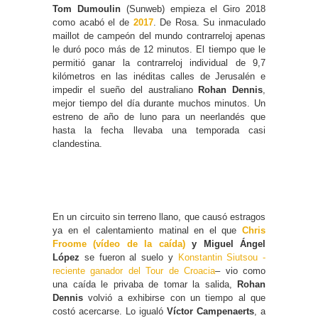
Tom Dumoulin
(Sunweb) empieza el Giro 2018
como acabó el de
2017
. De Rosa. Su inmaculado
maillot de campeón del mundo contrarreloj apenas
le duró poco más de 12 minutos. El tiempo que le
permitió ganar la contrarreloj individual de 9,7
kilómetros en las inéditas calles de Jerusalén e
impedir el sueño del australiano
Rohan Dennis
,
mejor tiempo del día durante muchos minutos. Un
estreno de año de luno para un neerlandés que
hasta la fecha llevaba una temporada casi
clandestina.
En un circuito sin terreno llano, que causó estragos
ya en el calentamiento matinal en el que
Chris
Froome (vídeo de la caída)
y Miguel Ángel
López
se fueron al suelo y
Konstantin Siutsou -
reciente ganador del Tour de Croacia
– vio como
una caída le privaba de tomar la salida,
Rohan
Dennis
volvió a exhibirse con un tiempo al que
costó acercarse. Lo igualó
Víctor Campenaerts
, a