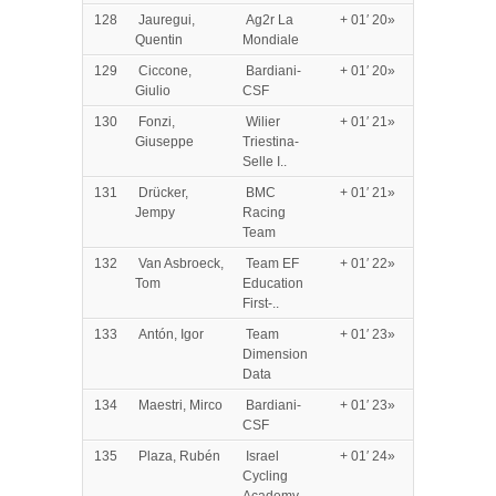
128
Jauregui,
Ag2r La
+ 01′ 20»
Quentin
Mondiale
129
Ciccone,
Bardiani-
+ 01′ 20»
Giulio
CSF
130
Fonzi,
Wilier
+ 01′ 21»
Giuseppe
Triestina-
Selle I..
131
Drücker,
BMC
+ 01′ 21»
Jempy
Racing
Team
132
Van Asbroeck,
Team EF
+ 01′ 22»
Tom
Education
First-..
133
Antón, Igor
Team
+ 01′ 23»
Dimension
Data
134
Maestri, Mirco
Bardiani-
+ 01′ 23»
CSF
135
Plaza, Rubén
Israel
+ 01′ 24»
Cycling