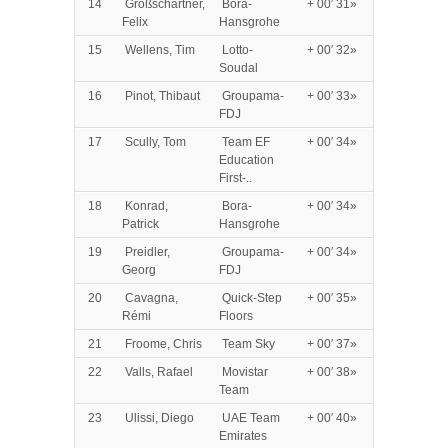
14
Großschartner,
Bora-
+ 00′ 31»
Felix
Hansgrohe
15
Wellens, Tim
Lotto-
+ 00′ 32»
Soudal
16
Pinot, Thibaut
Groupama-
+ 00′ 33»
FDJ
17
Scully, Tom
Team EF
+ 00′ 34»
Education
First-..
18
Konrad,
Bora-
+ 00′ 34»
Patrick
Hansgrohe
19
Preidler,
Groupama-
+ 00′ 34»
Georg
FDJ
20
Cavagna,
Quick-Step
+ 00′ 35»
Rémi
Floors
21
Froome, Chris
Team Sky
+ 00′ 37»
22
Valls, Rafael
Movistar
+ 00′ 38»
Team
23
Ulissi, Diego
UAE Team
+ 00′ 40»
Emirates