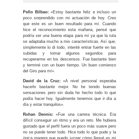
Pello Bilbao:
«
Estoy bastante feliz e incluso un
poco sorprendido con mi actuación de hoy. Creo
que este es un buen resultado para mí.
Cuando
hice el reconocimiento esta mañana, pensé que
podría ser una buena etapa para mí ya que la ruta
se adaptaba mucho a mis características.
Así que,
simplemente lo di todo, intenté entrar fuerte en las
subidas y tomar algunos segundos para
recuperarme en los descensos.
Fue bastante bien
y terminé con un buen tiempo.
Un buen comienzo
del Giro para mí».
David de la Cruz:
«A nivel personal esperaba
hacerlo bastante mejor. No he tenido buenas
sensaciones pero sin duda he hecho todo lo que
podía hacer hoy. Igualmente tenemos que ir día a
día y estar tranquilos».
Rohan Dennis:
«Fue una carrera técnica. Era
difícil conseguir un ritmo y era un reto. Me hubiera
gustado que el perfil fuera un poco más suave pero
no se puede tener todo. Hice todo lo que pude y la
única manera que puedo juzgar cómo llegué es mi