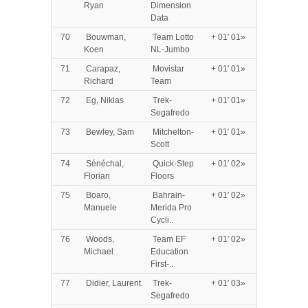
Ryan
Dimension
Data
70
Bouwman,
Team Lotto
+ 01′ 01»
Koen
NL-Jumbo
71
Carapaz,
Movistar
+ 01′ 01»
Richard
Team
72
Eg, Niklas
Trek-
+ 01′ 01»
Segafredo
73
Bewley, Sam
Mitchelton-
+ 01′ 01»
Scott
74
Sénéchal,
Quick-Step
+ 01′ 02»
Florian
Floors
75
Boaro,
Bahrain-
+ 01′ 02»
Manuele
Merida Pro
Cycli..
76
Woods,
Team EF
+ 01′ 02»
Michael
Education
First-..
77
Didier, Laurent
Trek-
+ 01′ 03»
Segafredo