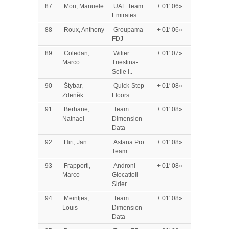
87
Mori, Manuele
UAE Team
+ 01′ 06»
Emirates
88
Roux, Anthony
Groupama-
+ 01′ 06»
FDJ
89
Coledan,
Wilier
+ 01′ 07»
Marco
Triestina-
Selle I..
90
Štybar,
Quick-Step
+ 01′ 08»
Zdeněk
Floors
91
Berhane,
Team
+ 01′ 08»
Natnael
Dimension
Data
92
Hirt, Jan
Astana Pro
+ 01′ 08»
Team
93
Frapporti,
Androni
+ 01′ 08»
Marco
Giocattoli-
Sider..
94
Meintjes,
Team
+ 01′ 08»
Louis
Dimension
Data