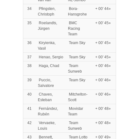
van van
NL-Jumbo
34
Pfingsten,
Bora-
+ 00′ 44»
Christoph
Hansgrohe
35
Roelandts,
BMC
+ 00′ 45»
Jürgen
Racing
Team
36
Kiryienka,
Team Sky
+ 00′ 45»
Vasil
37
Henao, Sergio
Team Sky
+ 00′ 45»
38
Haga, Chad
Team
+ 00′ 46»
Sunweb
39
Puccio,
Team Sky
+ 00′ 46»
Salvatore
40
Chaves,
Mitchelton-
+ 00′ 46»
Esteban
Scott
41
Fernández,
Movistar
+ 00′ 48»
Rubén
Team
42
Vervaeke,
Team
+ 00′ 48»
Louis
Sunweb
43
Bennett,
Team Lotto
+ 00′ 49»