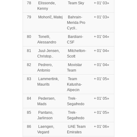
78
Elissonde,
Team Sky
+ 01′ 03»
Kenny
79
Mohorič, Matej
Bahrain-
+ 01′ 03»
Merida Pro
Cycli..
80
Tonelli,
Bardiani-
+ 01′ 04»
Alessandro
CSF
81
Juul-Jensen,
Mitchelton-
+ 01′ 04»
Christop..
Scott
82
Pedrero,
Movistar
+ 01′ 04»
Antonio
Team
83
Lammertink,
Team
+ 01′ 05»
Maurits
Katusha-
Alpecin
84
Pedersen,
Trek-
+ 01′ 05»
Mads
Segafredo
85
Pantano,
Trek-
+ 01′ 05»
Jarlinson
Segafredo
86
Laengen,
UAE Team
+ 01′ 06»
Vegard
Emirates