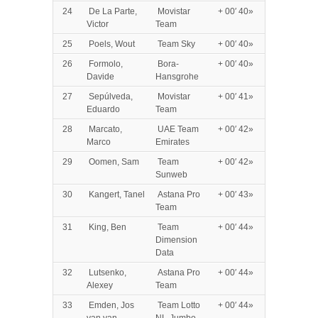
24
De La Parte,
Movistar
+ 00′ 40»
Victor
Team
25
Poels, Wout
Team Sky
+ 00′ 40»
26
Formolo,
Bora-
+ 00′ 40»
Davide
Hansgrohe
27
Sepúlveda,
Movistar
+ 00′ 41»
Eduardo
Team
28
Marcato,
UAE Team
+ 00′ 42»
Marco
Emirates
29
Oomen, Sam
Team
+ 00′ 42»
Sunweb
30
Kangert, Tanel
Astana Pro
+ 00′ 43»
Team
31
King, Ben
Team
+ 00′ 44»
Dimension
Data
32
Lutsenko,
Astana Pro
+ 00′ 44»
Alexey
Team
33
Emden, Jos
Team Lotto
+ 00′ 44»