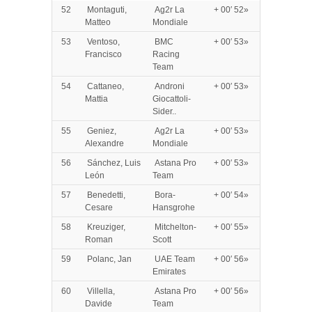
52
Montaguti,
Ag2r La
+ 00′ 52»
Matteo
Mondiale
53
Ventoso,
BMC
+ 00′ 53»
Francisco
Racing
Team
54
Cattaneo,
Androni
+ 00′ 53»
Mattia
Giocattoli-
Sider..
55
Geniez,
Ag2r La
+ 00′ 53»
Alexandre
Mondiale
56
Sánchez, Luis
Astana Pro
+ 00′ 53»
León
Team
57
Benedetti,
Bora-
+ 00′ 54»
Cesare
Hansgrohe
58
Kreuziger,
Mitchelton-
+ 00′ 55»
Roman
Scott
59
Polanc, Jan
UAE Team
+ 00′ 56»
Emirates
60
Villella,
Astana Pro
+ 00′ 56»
Davide
Team