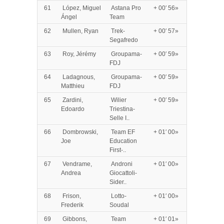
61
López, Miguel
Astana Pro
+ 00′ 56»
Ángel
Team
62
Mullen, Ryan
Trek-
+ 00′ 57»
Segafredo
63
Roy, Jérémy
Groupama-
+ 00′ 59»
FDJ
64
Ladagnous,
Groupama-
+ 00′ 59»
Matthieu
FDJ
65
Zardini,
Wilier
+ 00′ 59»
Edoardo
Triestina-
Selle I..
66
Dombrowski,
Team EF
+ 01′ 00»
Joe
Education
First-..
67
Vendrame,
Androni
+ 01′ 00»
Andrea
Giocattoli-
Sider..
68
Frison,
Lotto-
+ 01′ 00»
Frederik
Soudal
69
Gibbons,
Team
+ 01′ 01»