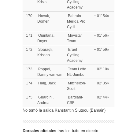
Krists
Cycling
Academy
170
Novak,
Bahrain-
+ 01′ 54»
Domen
Merida Pro
Cycli..
171
Quintana,
Movistar
+ 01′ 56»
Dayer
Team
172
Sbaragli,
Israel
+ 01′ 59»
Kristian
Cycling
Academy
173
Poppel,
Team Lotto
+ 02′ 10»
Danny van van
NL-Jumbo
174
Haig, Jack
Mitchelton-
+ 02′ 35»
Scott
175
Guardini,
Bardiani-
+ 02′ 44»
Andrea
CSF
No tomó la salida Kanstantin Siutsou (Bahrain)
Dorsales oficiales
tras los tuits en directo.