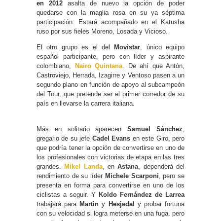
en 2012
asalta de nuevo la opción de poder
quedarse con la maglia rosa en su ya séptima
participación. Estará acompañado en el Katusha
ruso por sus fieles Moreno, Losada y Vicioso.
El otro grupo es el del
Movistar
, único equipo
español participante, pero con líder y aspirante
colombiano,
Nairo Quintana
. De ahí que Antón,
Castroviejo, Herrada, Izagirre y Ventoso pasen a un
segundo plano en función de apoyo al subcampeón
del Tour, que pretende ser el primer corredor de su
país en llevarse la carrera italiana.
Más en solitario aparecen
Samuel Sánchez
,
gregario de su jefe
Cadel Evans
en este Giro, pero
que podría tener la opción de convertirse en uno de
los profesionales con victorias de etapa en las tres
grandes.
Mikel Landa
, en
Astana
, dependerá del
rendimiento de su líder
Michele Scarponi
, pero se
presenta en forma para convertirse en uno de los
ciclistas a seguir. Y
Koldo Fernández de Larrea
trabajará para
Martin
y
Hesjedal
y probar fortuna
con su velocidad si logra meterse en una fuga, pero