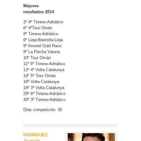
Mejores
resultados 2014
3º 4ª Tirreno-Adriático
6º 4ªTour Omán
8º Tirreno-Adriático
9º Lieja-Bastoña-Lieja
9º Amstel Gold Race
9º La Flecha Valona
10º Tour Omán
11º 5ª Tirreno-Adriático
13º 4ª Volta Catalunya
14º 5ª Tour Omán
18º Volta Catalunya
19º 3ª Volta Catalunya
29º 6ª Tirreno-Adriático
30º 3ª Tirreno-Adriático
Días competición: 30
RODRÍGUEZ
Joaquim