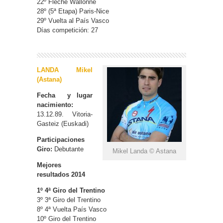
22º Flèche Wallonne
28º (5ª Etapa) Paris-Nice
29º Vuelta al País Vasco
Días competición: 27
LANDA Mikel
(Astana)
Fecha y lugar
nacimiento:
13.12.89. Vitoria-
Gasteiz (Euskadi)
Participaciones
Giro:
Debutante
Mikel Landa © Astana
Mejores
resultados 2014
1º 4ª Giro del Trentino
3º 3ª Giro del Trentino
8º 4ª Vuelta País Vasco
10º Giro del Trentino