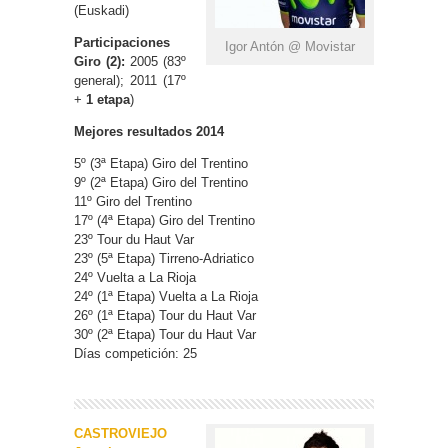
(Euskadi)
Participaciones
Igor Antón @ Movistar
Giro (2):
2005 (83º
general); 2011 (17º
+
1 etapa
)
Mejores resultados 2014
5º (3ª Etapa) Giro del Trentino
9º (2ª Etapa) Giro del Trentino
11º Giro del Trentino
17º (4ª Etapa) Giro del Trentino
23º Tour du Haut Var
23º (5ª Etapa) Tirreno-Adriatico
24º Vuelta a La Rioja
24º (1ª Etapa) Vuelta a La Rioja
26º (1ª Etapa) Tour du Haut Var
30º (2ª Etapa) Tour du Haut Var
Días competición: 25
CASTROVIEJO