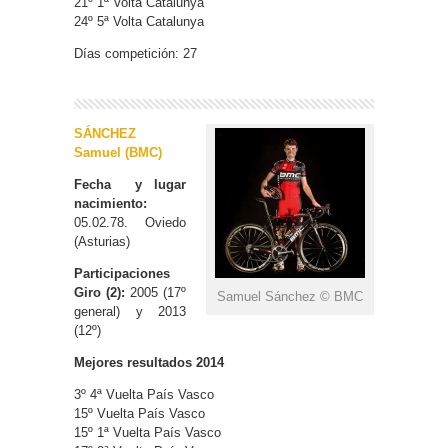
21º 1ª Volta Catalunya
24º 5ª Volta Catalunya
Días competición: 27
SÁNCHEZ
Samuel (BMC)
Fecha y lugar
nacimiento:
05.02.78. Oviedo
(Asturias)
Participaciones
Giro (2):
2005 (17º
Samuel Sánchez © BMC
general) y 2013
(12º)
Mejores resultados 2014
3º 4ª Vuelta País Vasco
15º Vuelta País Vasco
15º 1ª Vuelta País Vasco