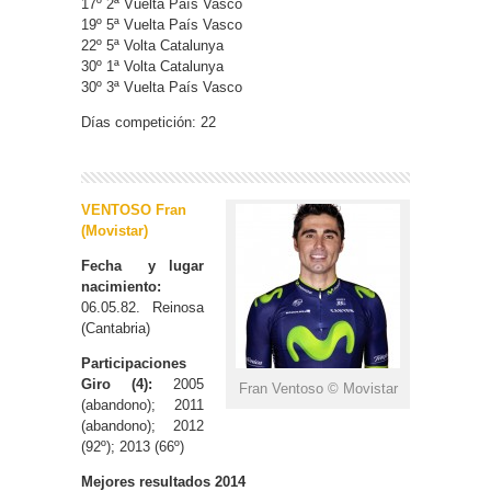
17º 2ª Vuelta País Vasco
19º 5ª Vuelta País Vasco
22º 5ª Volta Catalunya
30º 1ª Volta Catalunya
30º 3ª Vuelta País Vasco
Días competición: 22
VENTOSO Fran
(Movistar)
Fecha y lugar
nacimiento:
06.05.82. Reinosa
(Cantabria)
Participaciones
Giro (4):
2005
Fran Ventoso © Movistar
(abandono); 2011
(abandono); 2012
(92º); 2013 (66º)
Mejores resultados 2014