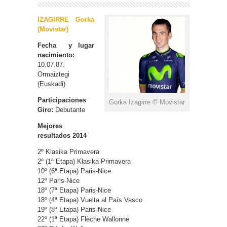
IZAGIRRE Gorka
(Movistar)
Fecha y lugar
nacimiento:
10.07.87.
Ormaiztegi
(Euskadi)
Participaciones
Gorka Izagirre © Movistar
Giro:
Debutante
Mejores
resultados 2014
2º Klasika Primavera
2º (1ª Etapa) Klasika Primavera
10º (6ª Etapa) Paris-Nice
12º Paris-Nice
18º (7ª Etapa) Paris-Nice
18º (4ª Etapa) Vuelta al País Vasco
19º (8ª Etapa) Paris-Nice
22º (1ª Etapa) Flèche Wallonne