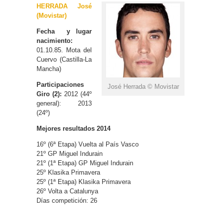
HERRADA José
(Movistar)
Fecha y lugar
nacimiento:
01.10.85. Mota del
Cuervo (Castilla-La
Mancha)
Participaciones
José Herrada © Movistar
Giro (2):
2012 (44º
general): 2013
(24º)
Mejores resultados 2014
16º (6ª Etapa) Vuelta al País Vasco
21º GP Miguel Indurain
21º (1ª Etapa) GP Miguel Indurain
25º Klasika Primavera
25º (1ª Etapa) Klasika Primavera
26º Volta a Catalunya
Días competición: 26