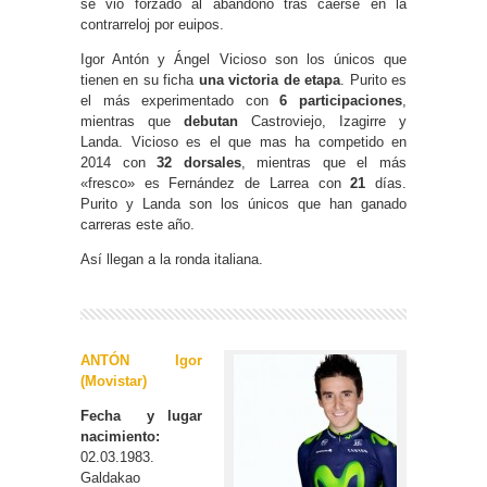
se vio forzado al abandono tras caerse en la
contrarreloj por euipos.
Igor Antón y Ángel Vicioso son los únicos que
tienen en su ficha
una victoria de etapa
. Purito es
el más experimentado con
6 participaciones
,
mientras que
debutan
Castroviejo, Izagirre y
Landa. Vicioso es el que mas ha competido en
2014 con
32 dorsales
, mientras que el más
«fresco» es Fernández de Larrea con
21
días.
Purito y Landa son los únicos que han ganado
carreras este año.
Así llegan a la ronda italiana.
ANTÓN Igor
(Movistar)
Fecha y lugar
nacimiento:
02.03.1983.
Galdakao