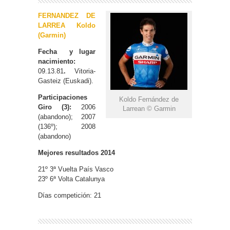
FERNANDEZ DE
LARREA Koldo
(Garmin)
Fecha y lugar
nacimiento:
09.13.81
.
Vitoria-
Gasteiz (Euskadi).
Participaciones
Koldo Fernández de
Giro (3):
2006
Larrean © Garmin
(abandono); 2007
(136º); 2008
(abandono)
Mejores resultados 2014
21º 3ª Vuelta País Vasco
23º 6ª Volta Catalunya
Días competición: 21