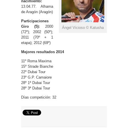
nacimiento:
13.04.77. Alhama
de Aragón (Aragón)
Participaciones
Giro (5):
2000
Ángel Vicioso © Katusha
(72º); 2002 (50º);
2011 (70º + 1
etapa); 2012 (69º)
Mejores resultados 2014
11º Roma Maxima
15º Strade Bianche
22º Dubai Tour
23º G.P. Camaiore
28º 1ª Dubai Tour
28º 3ª Dubai Tour
Días competición: 32