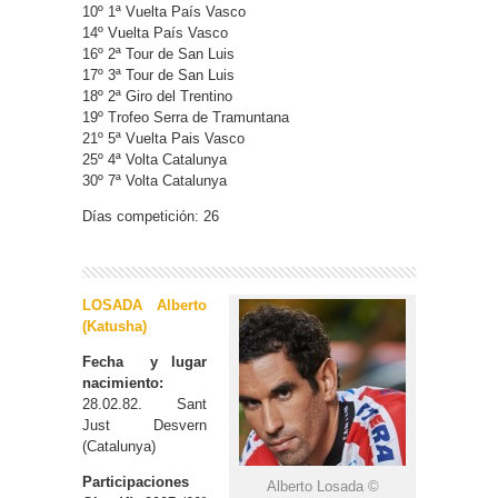
10º 1ª Vuelta País Vasco
14º Vuelta País Vasco
16º 2ª Tour de San Luis
17º 3ª Tour de San Luis
18º 2ª Giro del Trentino
19º Trofeo Serra de Tramuntana
21º 5ª Vuelta Pais Vasco
25º 4ª Volta Catalunya
30º 7ª Volta Catalunya
Días competición: 26
LOSADA Alberto
(Katusha)
Fecha y lugar
nacimiento:
28.02.82. Sant
Just Desvern
(Catalunya)
Participaciones
Alberto Losada ©