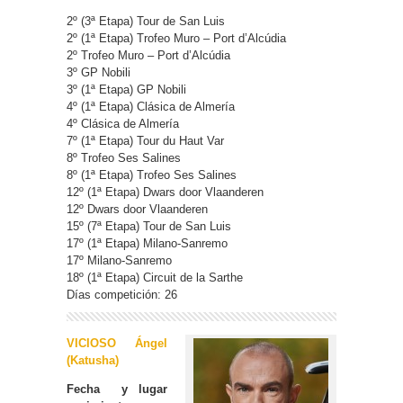
2º (3ª Etapa) Tour de San Luis
2º (1ª Etapa) Trofeo Muro – Port d’Alcúdia
2º Trofeo Muro – Port d’Alcúdia
3º GP Nobili
3º (1ª Etapa) GP Nobili
4º (1ª Etapa) Clásica de Almería
4º Clásica de Almería
7º (1ª Etapa) Tour du Haut Var
8º Trofeo Ses Salines
8º (1ª Etapa) Trofeo Ses Salines
12º (1ª Etapa) Dwars door Vlaanderen
12º Dwars door Vlaanderen
15º (7ª Etapa) Tour de San Luis
17º (1ª Etapa) Milano-Sanremo
17º Milano-Sanremo
18º (1ª Etapa) Circuit de la Sarthe
Días competición: 26
VICIOSO Ángel
(Katusha)
Fecha y lugar