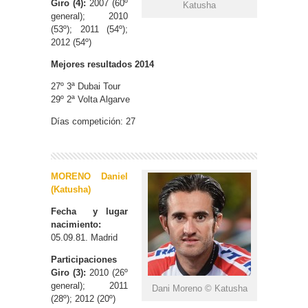
Giro (4):
2007 (60º
Katusha
general); 2010
(53º); 2011 (54º);
2012 (54º)
Mejores resultados 2014
27º 3ª Dubai Tour
29º 2ª Volta Algarve
Días competición: 27
MORENO Daniel
(Katusha)
Fecha y lugar
nacimiento:
05.09.81. Madrid
Participaciones
Giro (3):
2010 (26º
general); 2011
Dani Moreno © Katusha
(28º); 2012 (20º)