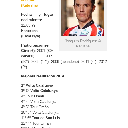
(Katusha)
Fecha y lugar
nacimiento:
12.05.79.
Barcelona
(Catalunya)
Joaquim Rodríguez ©
Participaciones
Katusha
Giro (6):
2001 (80º
general); 2005
(80º); 2008 (17º); 2009 (abandono); 2011 (4º); 2012
(2º)
Mejores resultados 2014
1º Volta Catalunya
1º 3ª Volta Catalunya
4º Tour Omán
4º 4ª Volta Catalunya
4º 5ª Tour Omán
10º 7ª Volta Catalunya
11º 6ª Tour de San Luis
12º 4ª Tour Omán