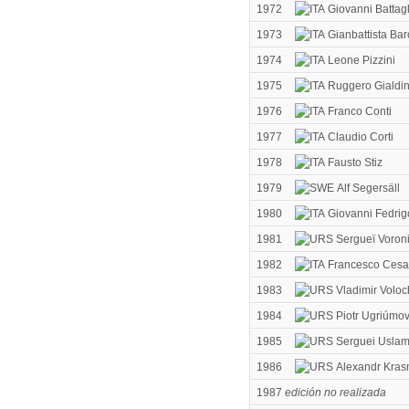
1972
Giovanni Battagl
1973
Gianbattista Bar
1974
Leone Pizzini
1975
Ruggero Gialdin
1976
Franco Conti
1977
Claudio Corti
1978
Fausto Stiz
1979
Alf Segersäll
1980
Giovanni Fedrig
1981
Sergueï Voron
1982
Francesco Cesar
1983
Vladimir Voloc
1984
Piotr Ugriúmo
1985
Serguei Uslam
1986
Alexandr Kras
1987
edición no realizada