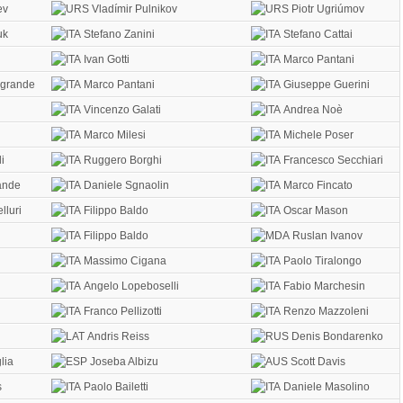
ev
Vladímir Pulnikov
Piotr Ugriúmov
uk
Stefano Zanini
Stefano Cattai
Ivan Gotti
Marco Pantani
grande
Marco Pantani
Giuseppe Guerini
Vincenzo Galati
Andrea Noè
Marco Milesi
Michele Poser
i
Ruggero Borghi
Francesco Secchiari
ande
Daniele Sgnaolin
Marco Fincato
luri
Filippo Baldo
Oscar Mason
Filippo Baldo
Ruslan Ivanov
Massimo Cigana
Paolo Tiralongo
Angelo Lopeboselli
Fabio Marchesin
Franco Pellizotti
Renzo Mazzoleni
Andris Reiss
Denis Bondarenko
lia
Joseba Albizu
Scott Davis
s
Paolo Bailetti
Daniele Masolino