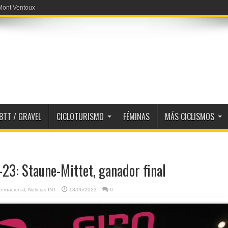
a en 52054 metros
BTT / GRAVEL
CICLOTURISMO
FÉMINAS
MÁS CICLISMOS
b-23: Staune-Mittet, ganador final
ternacional
,
Noticias INT
18/06/2023
0