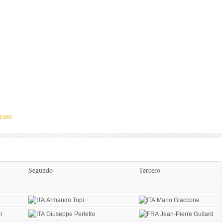
.com
Segundo
Tercero
i
Armando Topi
Mario Giaccone
r
Giuseppe Perletto
Jean-Pierre Guitard