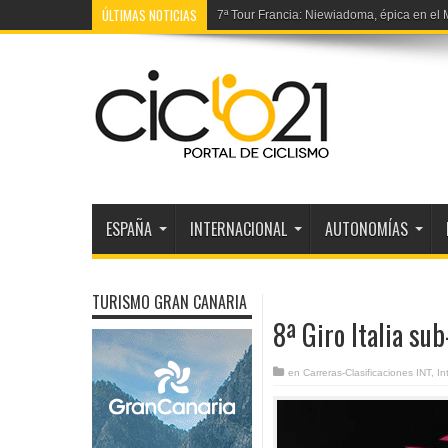
ÚLTIMAS NOTICIAS
Récord hora C5: Franz-Josef Lässer lo fij
ESPAÑA
INTERNACIONAL
AUTONOMÍAS
TURISMO GRAN CANARIA
8ª Giro Italia su
en
Carreras-Clasificaciones INT
,
In