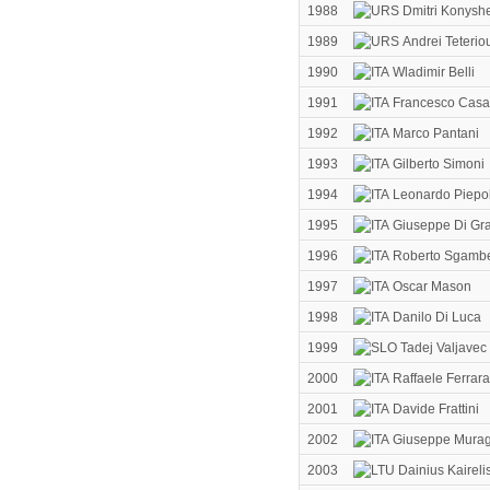
1988
Dmitri Konysh
1989
Andrei Teterio
1990
Wladimir Belli
1991
Francesco Casa
1992
Marco Pantani
1993
Gilberto Simoni
1994
Leonardo Piepol
1995
Giuseppe Di Gr
1996
Roberto Sgambel
1997
Oscar Mason
1998
Danilo Di Luca
1999
Tadej Valjavec
2000
Raffaele Ferrara
2001
Davide Frattini
2002
Giuseppe Murag
2003
Dainius Kaireli