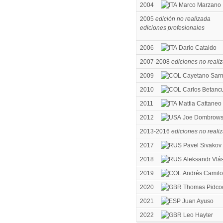
2004
Marco Marzano
2005
edición no realizada
ediciones profesionales
2006
Dario Cataldo
2007-2008
ediciones no reali
2009
Cayetano Sarm
2010
Carlos Betanc
2011
Mattia Cattaneo
2012
Joe Dombrows
2013-2016
ediciones no reali
2017
Pavel Sivakov
2018
Aleksandr Vlá
2019
Andrés Camilo 
2020
Thomas Pidco
2021
Juan Ayuso
2022
Leo Hayter