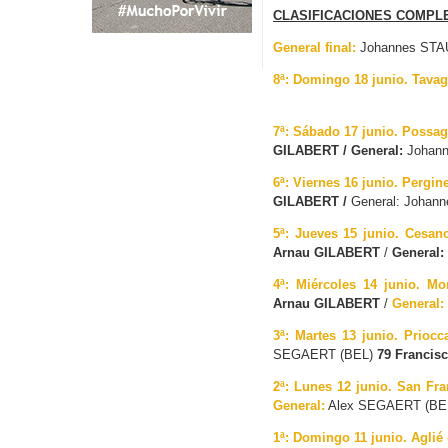
CLASIFICACIONES COMPL
General final:
Johannes ST
8ª: Domingo 18 junio. Tavag
7ª: Sábado 17 junio. Possag
GILABERT / General:
Johan
6ª: Viernes 16 junio. Pergi
GILABERT /
General: Joha
5ª: Jueves 15 junio. Cesa
Arnau GILABERT
/
General:
4ª: Miércoles 14 junio. Mo
Arnau GILABERT
/
General:
3ª: Martes 13 junio. Prioc
SEGAERT (BEL)
79 Francis
2ª: Lunes 12 junio. San Fr
General:
Alex SEGAERT (BE
1ª: Domingo 11 junio. Aglié 