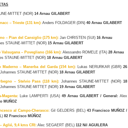
ETAS
AUNE-MITTET (NOR)
14 Arnau GILABERT
nacc – Trieste (131 km):
Anders FOLDAGER (DIN)
40 Arnau GILABERT
no – Pian del Cansiglio (175 km):
Jan CHRISTEN (SUI)
16 Arnau
nes STAUNE-MITTET (NOR)
15 Arnau GILABERT
ne Valsugana – Povegliano (166 km):
Alessandro ROMELE (ITA)
28 Arnau
nnes STAUNE-MITTET (NOR)
18 Arnau GILABERT
no Maderno – Manerba del Garda (154 km):
Lukas NERURKAR (GBR)
26
Johannes STAUNE-MITTET (NOR)
18 Arnau GILABERT
rbegno – Stelvio Pass (118 km):
Johannes STAUNE-MITTET (NOR)
18
Johannes STAUNE-MITTET (NOR)
19 Arnau GILABERT
ca-Magenta:
Luke LAMPERTI (USA)
49 Arnau GILABERT / General:
Alex
co MUÑOZ
ancesco al Campo-Cherasco:
Gil GELDERS (BEL)
43 Francisco MUÑOZ /
L)
82 Francisco MÚÑOZ
– Aglié, 9,4 kms CRI:
Alec SEGAERT (BEL)
112 Nil AGUILERA