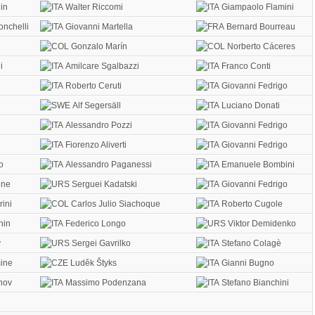
in
Walter Riccomi
Giampaolo Flamini
onchelli
Giovanni Martella
Bernard Bourreau
Gonzalo Marín
Norberto Cáceres
i
Amilcare Sgalbazzi
Franco Conti
Roberto Ceruti
Giovanni Fedrigo
Alf Segersäll
Luciano Donati
Alessandro Pozzi
Giovanni Fedrigo
Fiorenzo Aliverti
Giovanni Fedrigo
o
Alessandro Paganessi
Emanuele Bombini
ine
Serguei Kadatski
Giovanni Fedrigo
ini
Carlos Julio Siachoque
Roberto Cugole
hin
Federico Longo
Viktor Demidenko
v
Sergei Gavrilko
Stefano Colagè
ine
Luděk Štyks
Gianni Bugno
nov
Massimo Podenzana
Stefano Bianchini