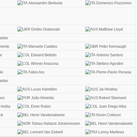
Alessandro Bertuola
Domenico Pozzovivo
Dmitro Grabovski
Matthew Lloyd
zadas
iento
Manuele Caddeo
Peter Kennaugh
ur
Edward Beltrán
Antonio Santoro
Winner Anacona
Stefano Agostini
ki
Fabio Aru
Pierre-Paolo Penasa
zadas
Lucas Hamilton
Jai Hindley
sov
João Almeida
Robert Stannard
Ardila
Einer Rubio
Juan Diego Alba
ck
Henri Vandenabeele
Kevin Colleoni
Tobias Halland Johannessen
Henri Vandenabeele
Lennert Van Eetvelt
Lenny Martinez