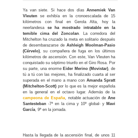
Ya van siete. Si hace dos días
Annemiek Van
Vleuten
se exhibía en la cronoescalada de 15
kilómetros con final en Gerola Alta, hoy la
neerlandesa
se ha mostrado intratable en la
temible cima del Zoncolan
. La corredora del
Mitchelton ha cruzado la meta en solitario después
de desembarazarse de
Ashleigh Moolman-Pasio
(Cérvelo)
, su compañera de fuga en los últimos
kilómetros de ascensión. Con este, Van Vleuten ha
conquistado su séptimo triunfo en el Giro Rosa. Por
su parte, una enorme
Eider Merino (Movistar)
, de
tú a tú con las mejores, ha finalizado cuarta al ser
superada en el mano a mano con
Amanda Spratt
(Mitchelton-Scott)
por lo que es la mejor española
en la general en el octavo lugar. Además de la
campeona de España
, notable actuación de
Ane
Santesteban
-7ª en la cima y 10ª global- y
Mavi
García
, 9ª en la jornada.
Hasta la llegada de la ascensión final, de unos 11