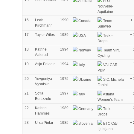
15
Shara Gillow
1987
+ 
Australia
FDJ –
Nouvelle-
Aquitaine
16
Leah
1990
+ 
Canada
Team
Kirchmann
Sunweb
17
Tayler Wiles
1989
+ 
USA
Trek –
Drops
18
Katrine
1994
+ 
Norway
Team Virtu
Aalerud
Cycling
19
Asja Paladin
1994
+ 
Italy
VALCAR
PBM
20
Yevgeniya
1975
+ 
Ukraine
S.C. Michela
Vysotska
Fanini
21
Sofia
1997
+ 
Italy
Astana
Bertizzolo
Women’s Team
22
Kathrin
1989
+ 
Germany
Trek –
Hammes
Drops
23
Ursa Pintar
1985
+ 
Slovenia
BTC City
Ljubljana