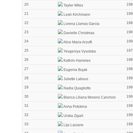
20
198
Tayler Wiles
21
199
Leah Kirchmann
22
198
Lorena Llamas Garcia
23
198
Danielle Christmas
24
199
Alice Maria Arzuffi
25
197
Yevgeniya Vysotska
26
198
Kathrin Hammes
27
198
Eugenia Bujak
28
199
Juliette Labous
29
199
Nadia Quagliotto
30
199
Blanca Liliana Moreno Canchon
31
198
Anna Potokina
32
199
Urska Zigart
33
199
Lija Laizane