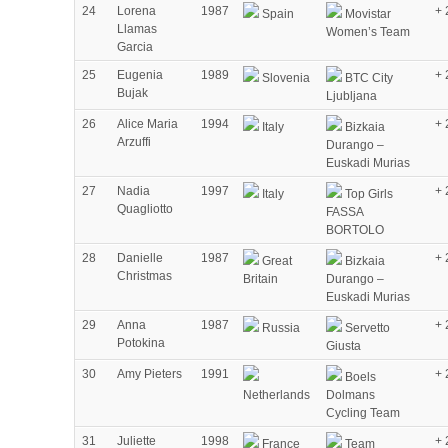
24
Lorena
1987
+ 
Spain
Movistar
Llamas
Women’s Team
Garcia
25
Eugenia
1989
+ 
Slovenia
BTC City
Bujak
Ljubljana
26
Alice Maria
1994
+ 
Italy
Bizkaia
Arzuffi
Durango –
Euskadi Murias
27
Nadia
1997
+ 
Italy
Top Girls
Quagliotto
FASSA
BORTOLO
28
Danielle
1987
+ 
Great
Bizkaia
Christmas
Britain
Durango –
Euskadi Murias
29
Anna
1987
+ 
Russia
Servetto
Potokina
Giusta
30
Amy Pieters
1991
+ 
Boels
Netherlands
Dolmans
Cycling Team
31
Juliette
1998
+ 
France
Team