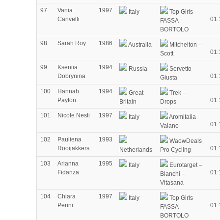
97
Vania
1997
Italy
Top Girls
Canvelli
01:
FASSA
BORTOLO
98
Sarah Roy
1986
Australia
Mitchelton –
01:
Scott
99
Kseniia
1994
Russia
Servetto
Dobrynina
01:
Giusta
100
Hannah
1994
Great
Trek –
Payton
01:
Britain
Drops
101
Nicole Nesti
1997
Italy
Aromitalia
01:
Vaiano
102
Pauliena
1993
WaowDeals
Rooijakkers
01:
Netherlands
Pro Cycling
103
Arianna
1995
Italy
Eurotarget –
Fidanza
01:
Bianchi –
Vitasana
104
Chiara
1997
Italy
Top Girls
Perini
01:
FASSA
BORTOLO