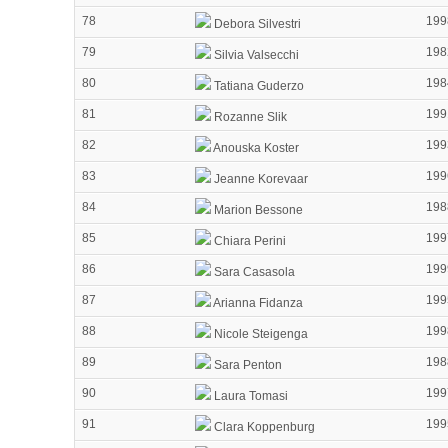
78
199
Debora Silvestri
79
198
Silvia Valsecchi
80
198
Tatiana Guderzo
81
199
Rozanne Slik
82
199
Anouska Koster
83
199
Jeanne Korevaar
84
198
Marion Bessone
85
199
Chiara Perini
86
199
Sara Casasola
87
199
Arianna Fidanza
88
199
Nicole Steigenga
89
198
Sara Penton
90
199
Laura Tomasi
91
199
Clara Koppenburg