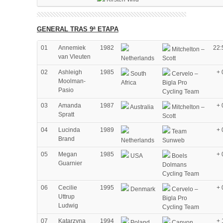
GENERAL TRAS 9ª ETAPA
01
Annemiek
1982
22:
Mitchelton –
van Vleuten
Netherlands
Scott
02
Ashleigh
1985
+ 
South
Cervelo –
Moolman-
Africa
Bigla Pro
Pasio
Cycling Team
03
Amanda
1987
+ 
Australia
Mitchelton –
Spratt
Scott
04
Lucinda
1989
+ 
Team
Brand
Netherlands
Sunweb
05
Megan
1985
+ 
USA
Boels
Guarnier
Dolmans
Cycling Team
06
Cecilie
1995
+ 
Denmark
Cervelo –
Uttrup
Bigla Pro
Ludwig
Cycling Team
07
Katarzyna
1994
+ 
Poland
Canyon