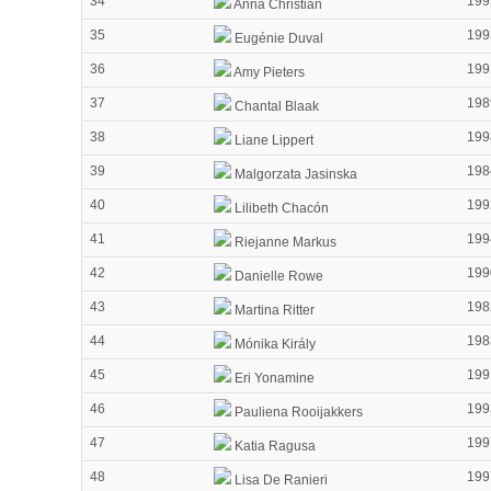
34
199
Anna Christian
35
199
Eugénie Duval
36
199
Amy Pieters
37
198
Chantal Blaak
38
199
Liane Lippert
39
198
Malgorzata Jasinska
40
199
Lilibeth Chacón
41
199
Riejanne Markus
42
199
Danielle Rowe
43
198
Martina Ritter
44
198
Mónika Király
45
199
Eri Yonamine
46
199
Pauliena Rooijakkers
47
199
Katia Ragusa
48
199
Lisa De Ranieri