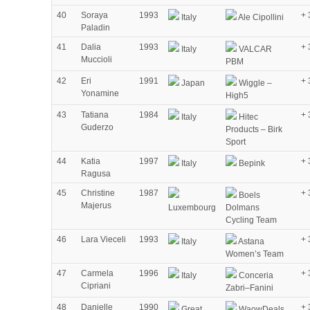
40
Soraya
1993
+ 
Italy
Ale Cipollini
Paladin
41
Dalia
1993
+ 
Italy
VALCAR
Muccioli
PBM
42
Eri
1991
+ 
Japan
Wiggle –
Yonamine
High5
43
Tatiana
1984
+ 
Italy
Hitec
Guderzo
Products – Birk
Sport
44
Katia
1997
+ 
Italy
Bepink
Ragusa
45
Christine
1987
+ 
Boels
Majerus
Luxembourg
Dolmans
Cycling Team
46
Lara Vieceli
1993
+ 
Italy
Astana
Women’s Team
47
Carmela
1996
+ 
Italy
Conceria
Cipriani
Zabri–Fanini
48
Danielle
1990
+ 
Great
WaowDeals