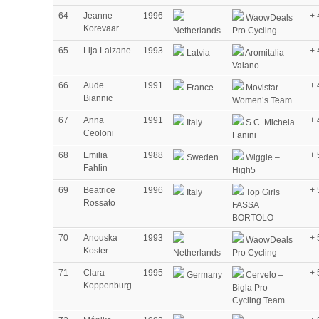
64
Jeanne
1996
+ 
WaowDeals
Korevaar
Netherlands
Pro Cycling
65
Lija Laizane
1993
+ 
Latvia
Aromitalia
Vaiano
66
Aude
1991
+ 
France
Movistar
Biannic
Women’s Team
67
Anna
1991
+ 
Italy
S.C. Michela
Ceoloni
Fanini
68
Emilia
1988
+ 
Sweden
Wiggle –
Fahlin
High5
69
Beatrice
1996
+ 
Italy
Top Girls
Rossato
FASSA
BORTOLO
70
Anouska
1993
+ 
WaowDeals
Koster
Netherlands
Pro Cycling
71
Clara
1995
+ 
Germany
Cervelo –
Koppenburg
Bigla Pro
Cycling Team