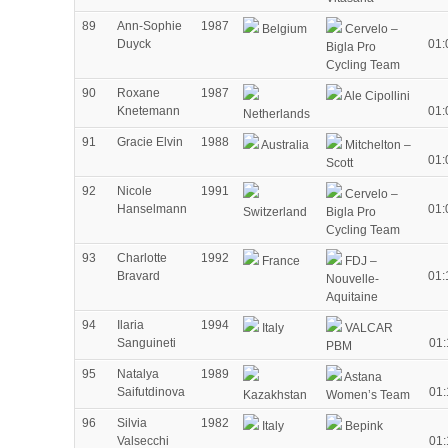
89
Ann-Sophie
1987
Belgium
Cervelo –
Duyck
01:
Bigla Pro
Cycling Team
90
Roxane
1987
Ale Cipollini
Knetemann
01:
Netherlands
91
Gracie Elvin
1988
Australia
Mitchelton –
01:
Scott
92
Nicole
1991
Cervelo –
Hanselmann
01:
Switzerland
Bigla Pro
Cycling Team
93
Charlotte
1992
France
FDJ –
Bravard
01:
Nouvelle-
Aquitaine
94
Ilaria
1994
Italy
VALCAR
Sanguineti
01:
PBM
95
Natalya
1989
Astana
Saifutdinova
01:
Kazakhstan
Women’s Team
96
Silvia
1982
Italy
Bepink
Valsecchi
01: