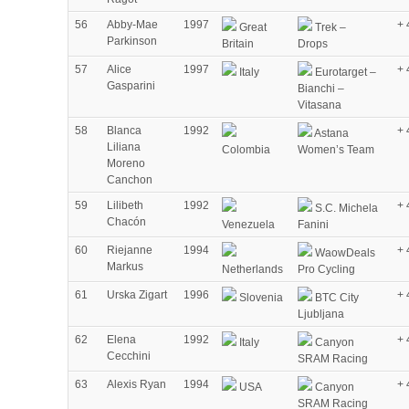
56
Abby-Mae
1997
+ 
Great
Trek –
Parkinson
Britain
Drops
57
Alice
1997
+ 
Italy
Eurotarget –
Gasparini
Bianchi –
Vitasana
58
Blanca
1992
+ 
Astana
Liliana
Colombia
Women’s Team
Moreno
Canchon
59
Lilibeth
1992
+ 
S.C. Michela
Chacón
Venezuela
Fanini
60
Riejanne
1994
+ 
WaowDeals
Markus
Netherlands
Pro Cycling
61
Urska Zigart
1996
+ 
Slovenia
BTC City
Ljubljana
62
Elena
1992
+ 
Italy
Canyon
Cecchini
SRAM Racing
63
Alexis Ryan
1994
+ 
USA
Canyon
SRAM Racing