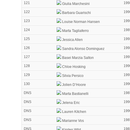
121
199
Giulia Marchesini
122
199
Barbara Guarischi
123
199
Louise Norman Hansen
124
198
Marta Tagliaferro
125
199
Jessica Allen
126
199
Sandra Alonso Dominguez
127
199
Basei Marzia Salton
128
199
Chloe Hosking
129
199
Silvia Persico
130
199
Jolien D’Hoore
DNS
198
Marta Bastianelli
DNS
199
Jelena Eric
DNS
199
Lauren Kitchen
DNS
198
Marianne Vos
DNS
198
Kirsten Wild