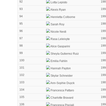
92
198
Lotta Lepisto
93
199
Alexis Ryan
94
199
Henrietta Colborne
95
198
Sarah Roy
96
199
Nicole Nesti
97
198
Rasa Leleivyte
98
199
Alice Gasparini
99
199
Sheyla Gutierrez Ruiz
100
198
Emilia Fahlin
101
199
Hannah Payton
102
199
Skylar Schneider
103
198
Ann-Sophie Duyck
104
199
Francesca Pattaro
105
199
Charlotte Bravard
106
199
Francesca Pisciali