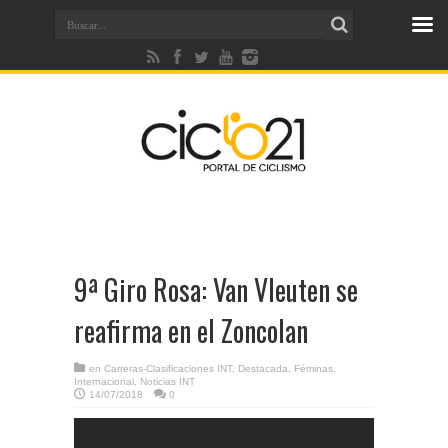
9ª Giro Rosa: Van Vleuten se
reafirma en el Zoncolan
en
Carreras-Clasificaciones INT
,
Destacada
,
Féminas
,
Internacional
,
Noticias INT
14/07/2018
0