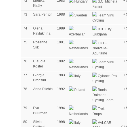
72
Mónika
1983
+ 
Hungary
S.C. Michela
Király
Fanini
73
Sara Penton
1988
+ 
Sweden
Team Virtu
Cycling
74
Olena
1989
+ 
BTC City
Pavlukhina
Azerbaijan
Ljubljana
75
Rozanne
1991
+ 
FDJ –
Slik
Netherlands
Nouvelle-
Aquitaine
76
Claudia
1992
+ 
Team Virtu
Koster
Netherlands
Cycling
77
Giorgia
1983
+ 
Italy
Cylance Pro
Bronzini
Cycling
78
Anna Plichta
1992
+ 
Poland
Boels
Dolmans
Cycling Team
79
Eva
1994
+ 
Trek –
Buurman
Netherlands
Drops
80
Silvia
1998
Italy
VALCAR