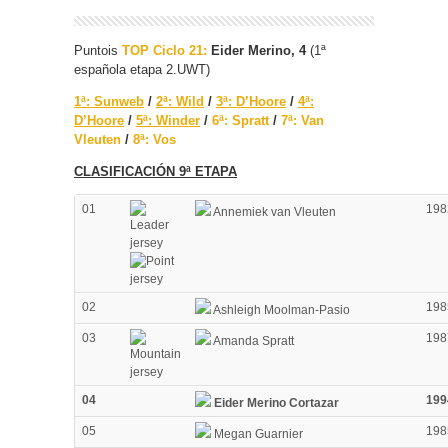
Puntois
TOP Ciclo 21:
Eider Merino, 4
(1ª
española etapa 2.UWT)
1ª: Sunweb
/
2ª: Wild
/
3ª: D’Hoore
/
4ª:
D’Hoore
/
5ª: Winder
/
6ª: Spratt
/
7ª: Van
Vleuten
/
8ª: Vos
CLASIFICACIÓN 9ª ETAPA
01
198
Annemiek van Vleuten
02
198
Ashleigh Moolman-Pasio
03
198
Amanda Spratt
04
199
Eider Merino Cortazar
05
198
Megan Guarnier