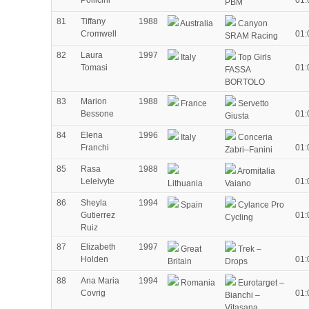
Pollicini
01:
PBM
81
Tiffany
1988
Australia
Canyon
Cromwell
01:
SRAM Racing
82
Laura
1997
Italy
Top Girls
Tomasi
01:
FASSA
BORTOLO
83
Marion
1988
France
Servetto
Bessone
01:
Giusta
84
Elena
1996
Italy
Conceria
Franchi
01:
Zabri–Fanini
85
Rasa
1988
Aromitalia
Leleivyte
01:
Lithuania
Vaiano
86
Sheyla
1994
Spain
Cylance Pro
Gutierrez
01:
Cycling
Ruiz
87
Elizabeth
1997
Great
Trek –
Holden
01:
Britain
Drops
88
Ana Maria
1994
Romania
Eurotarget –
Covrig
01:
Bianchi –
Vitasana