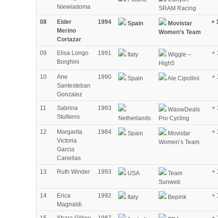
Niewiadoma
SRAM Racing
08
Eider
1994
+ 
Spain
Movistar
Merino
Women’s Team
Cortazar
09
Elisa Longo
1991
+ 
Italy
Wiggle –
Borghini
High5
10
Ane
1990
+ 
Spain
Ale Cipollini
Santesteban
Gonzalez
11
Sabrina
1993
+ 
WaowDeals
Stultiens
Netherlands
Pro Cycling
12
Margarita
1984
+ 
Spain
Movistar
Victoria
Women’s Team
Garcia
Canellas
13
Ruth Winder
1993
+ 
USA
Team
Sunweb
14
Erica
1992
+ 
Italy
Bepink
Magnaldi