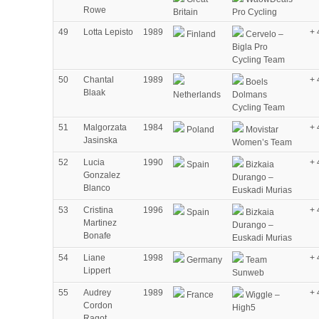
Rowe
Britain
Pro Cycling
49
Lotta Lepisto
1989
+ 
Finland
Cervelo –
Bigla Pro
Cycling Team
50
Chantal
1989
+ 
Boels
Blaak
Netherlands
Dolmans
Cycling Team
51
Malgorzata
1984
+ 
Poland
Movistar
Jasinska
Women’s Team
52
Lucia
1990
+ 
Spain
Bizkaia
Gonzalez
Durango –
Blanco
Euskadi Murias
53
Cristina
1996
+ 
Spain
Bizkaia
Martinez
Durango –
Bonafe
Euskadi Murias
54
Liane
1998
+ 
Germany
Team
Lippert
Sunweb
55
Audrey
1989
+ 
France
Wiggle –
Cordon
High5
Ragot