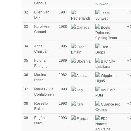
Labous
Sunweb
32
Ellen Van
1987
+ 
Team
Dijk
Netherlands
Sunweb
33
Karol-Ann
1988
+ 
Canada
Boels
Canuel
Dolmans
Cycling Team
34
Anna
1995
+ 
Great
Trek –
Christian
Britain
Drops
35
Polona
1989
+ 
Slovenia
BTC City
Batagelj
Ljubljana
36
Martina
1982
+ 
Austria
Wiggle –
Ritter
High5
37
Maria Giulia
1993
+ 
Italy
VALCAR
Confalonieri
PBM
38
Rossella
1993
+ 
Italy
Cylance Pro
Ratto
Cycling
39
Eugénie
1993
+ 
France
FDJ –
Duval
Nouvelle-
Aquitaine