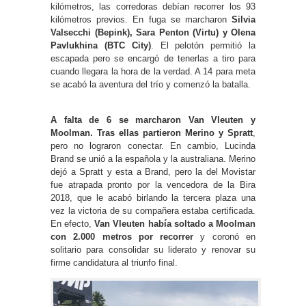
kilómetros, las corredoras debían recorrer los 93
kilómetros previos. En fuga se marcharon
Silvia
Valsecchi (Bepink), Sara Penton (Virtu) y Olena
Pavlukhina (BTC City)
. El pelotón permitió la
escapada pero se encargó de tenerlas a tiro para
cuando llegara la hora de la verdad. A 14 para meta
se acabó la aventura del trío y comenzó la batalla.
A falta de 6 se marcharon Van Vleuten y
Moolman. Tras ellas partieron Merino y Spratt
,
pero no lograron conectar. En cambio, Lucinda
Brand se unió a la española y la australiana. Merino
dejó a Spratt y esta a Brand, pero la del Movistar
fue atrapada pronto por la vencedora de la Bira
2018, que le acabó birlando la tercera plaza una
vez la victoria de su compañera estaba certificada.
En efecto,
Van Vleuten había soltado a Moolman
con 2.000 metros por recorrer
y coronó en
solitario para consolidar su liderato y renovar su
firme candidatura al triunfo final.