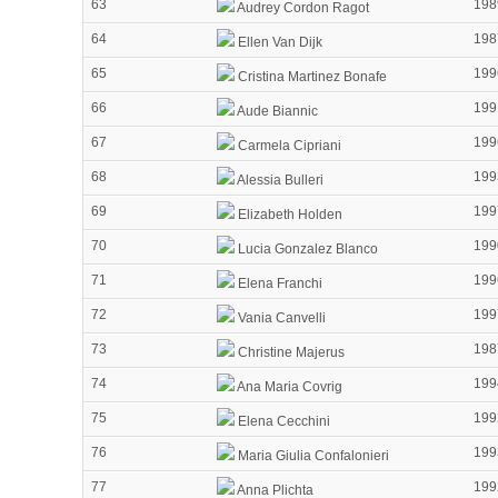
63
198
Audrey Cordon Ragot
64
198
Ellen Van Dijk
65
199
Cristina Martinez Bonafe
66
199
Aude Biannic
67
199
Carmela Cipriani
68
199
Alessia Bulleri
69
199
Elizabeth Holden
70
199
Lucia Gonzalez Blanco
71
199
Elena Franchi
72
199
Vania Canvelli
73
198
Christine Majerus
74
199
Ana Maria Covrig
75
199
Elena Cecchini
76
199
Maria Giulia Confalonieri
77
199
Anna Plichta