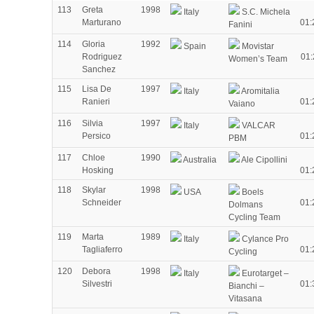
113
Greta
1998
Italy
S.C. Michela
Marturano
01:
Fanini
114
Gloria
1992
Spain
Movistar
Rodriguez
01:
Women’s Team
Sanchez
115
Lisa De
1997
Italy
Aromitalia
Ranieri
01:
Vaiano
116
Silvia
1997
Italy
VALCAR
Persico
01:
PBM
117
Chloe
1990
Australia
Ale Cipollini
Hosking
01:
118
Skylar
1998
USA
Boels
Schneider
01:
Dolmans
Cycling Team
119
Marta
1989
Italy
Cylance Pro
Tagliaferro
01:
Cycling
120
Debora
1998
Italy
Eurotarget –
Silvestri
01:
Bianchi –
Vitasana