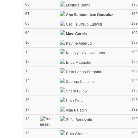
06
198
Lucinda Brand
07
199
Ane Santesteban Gonzalez
08
199
Cecilie Uttrup Ludwig
09
198
Mavi Garcia
10
199
Katrine Aalerud
11
199
Katarzyna Niewiadoma
12
199
Erica Magnaldi
13
199
Elisa Longo Borghini
14
199
Sabrina Stultiens
15
198
Shara Gillow
16
198
Ursa Pintar
17
199
Asja Paladin
18
199
Sofia Bertizzolo
19
199
Ruth Winder