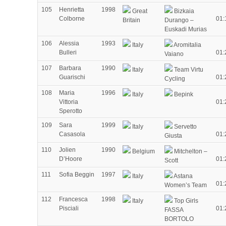
105
Henrietta
1998
Great
Bizkaia
Colborne
01:
Britain
Durango –
Euskadi Murias
106
Alessia
1993
Italy
Aromitalia
Bulleri
01:
Vaiano
107
Barbara
1990
Italy
Team Virtu
Guarischi
01:
Cycling
108
Maria
1996
Italy
Bepink
Vittoria
01:
Sperotto
109
Sara
1999
Italy
Servetto
Casasola
01:
Giusta
110
Jolien
1990
Belgium
Mitchelton –
D’Hoore
01:
Scott
111
Sofia Beggin
1997
Italy
Astana
01:
Women’s Team
112
Francesca
1998
Italy
Top Girls
Pisciali
01:
FASSA
BORTOLO