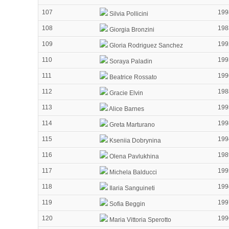
107
199
Silvia Pollicini
108
198
Giorgia Bronzini
109
199
Gloria Rodriguez Sanchez
110
199
Soraya Paladin
111
199
Beatrice Rossato
112
198
Gracie Elvin
113
199
Alice Barnes
114
199
Greta Marturano
115
199
Kseniia Dobrynina
116
198
Olena Pavlukhina
117
199
Michela Balducci
118
199
Ilaria Sanguineti
119
199
Sofia Beggin
120
199
Maria Vittoria Sperotto