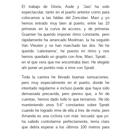
El trabajo de Gloria, Aude y ‘Jasi’ ha sido
espectacular, tanto en el puerto anterior como para
colocarnos a las faldas del Zoncolan. Mavi y yo
hemos entrado muy bien al puerto, entre las 10
primeras en la curva de acceso, y de primeras
Guarnier ha querido imponer ritmo constante, pero
rápidamente ha arrancado Moolman, la ha seguido
Van Vleuten y se han marchado las dos. No he
querido ‘calentarme’, he puesto mi ritmo y nos
hemos quedado un grupito con Ane, Mavi, Spratt…
en el que veía que me encontraba bien. He elegido
ahí poner un puntito más e irme con Spratt.
Toda la carrera he llevado buenas sensaciones,
pero muy especialmente en el puerto, donde he
intentado regularme e incluso puede que haya sido
demasiada precavida, pero pienso que, a fin de
cuentas, hemos dado todo lo que teníamos. He ido
manteniendo unos 5-6″ constantes sobre Spratt
cuando he logrado irme de ella a tres de meta, pero
Amanda es una ciclista con más ‘escuela’ que yo:
ha sabido controlarme perfectamente, tenía claro
que debía esperar a los últimos 100 metros para