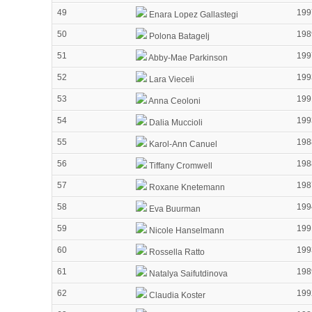
49
199
Enara Lopez Gallastegi
50
198
Polona Batagelj
51
199
Abby-Mae Parkinson
52
199
Lara Vieceli
53
199
Anna Ceoloni
54
199
Dalia Muccioli
55
198
Karol-Ann Canuel
56
198
Tiffany Cromwell
57
198
Roxane Knetemann
58
199
Eva Buurman
59
199
Nicole Hanselmann
60
199
Rossella Ratto
61
198
Natalya Saifutdinova
62
199
Claudia Koster