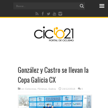
González y Castro se llevan la
Copa Galicia CX
en
Ciclocross
,
Féminas
,
Galicia
24/12/2016
0