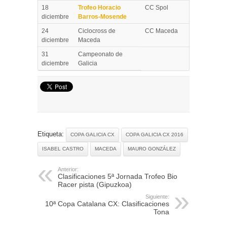
18
Trofeo Horacio
CC Spol
diciembre
Barros-Mosende
24
Ciclocross de
CC Maceda
diciembre
Maceda
31
Campeonato de
diciembre
Galicia
Etiqueta:
COPA GALICIA CX
COPA GALICIA CX 2016
ISABEL CASTRO
MACEDA
MAURO GONZÁLEZ
Anterior:
Clasificaciones 5ª Jornada Trofeo Bio
Racer pista (Gipuzkoa)
Siguiente:
10ª Copa Catalana CX: Clasificaciones
Tona