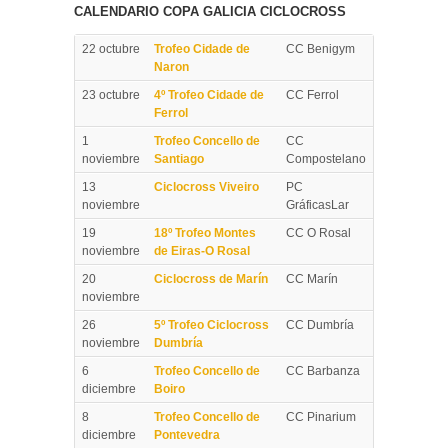
CALENDARIO COPA GALICIA CICLOCROSS
22 octubre
Trofeo Cidade de
CC Benigym
Naron
23 octubre
4º Trofeo Cidade de
CC Ferrol
Ferrol
1
Trofeo Concello de
CC
noviembre
Santiago
Compostelano
13
Ciclocross Viveiro
PC
noviembre
GráficasLar
19
18º Trofeo Montes
CC O Rosal
noviembre
de Eiras-O Rosal
20
Ciclocross de Marín
CC Marín
noviembre
26
5º Trofeo Ciclocross
CC Dumbría
noviembre
Dumbría
6
Trofeo Concello de
CC Barbanza
diciembre
Boiro
8
Trofeo Concello de
CC Pinarium
diciembre
Pontevedra