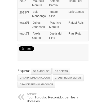
2022
Mauricio
António
Tiago Leal
Moreira
Barbio
[
3
]
Luís
Rafael
Luís Gomes
2023
Mendonça
Silva
[
4
]
Julius
Mauricio
Rafael Reis
2024
Johansen
Moreira
[
5
]
Alexis
Jesús del
Raúl Rota
2025
Guérin
Pino
Etiqueta:
GP ANICOLOR
GP BEIRAS
GRAN PREMIO ANICOLOR
GRAN PREMIO BEIRAS
GRANDE PREMIO ANICOLOR
Anterior:
Tour Turquía: Recorrido, perfiles y
dorsales