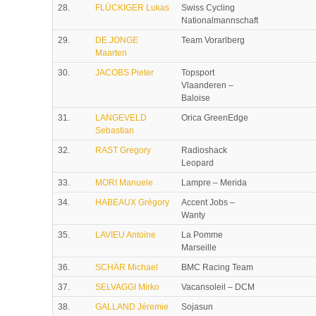
28.
FLÜCKIGER Lukas
Swiss Cycling
Nationalmannschaft
29.
DE JONGE
Team Vorarlberg
Maarten
30.
JACOBS Pieter
Topsport
Vlaanderen –
Baloise
31.
LANGEVELD
Orica GreenEdge
Sebastian
32.
RAST Gregory
Radioshack
Leopard
33.
MORI Manuele
Lampre – Merida
34.
HABEAUX Grégory
Accent Jobs –
Wanty
35.
LAVIEU Antoine
La Pomme
Marseille
36.
SCHÄR Michael
BMC Racing Team
37.
SELVAGGI Mirko
Vacansoleil – DCM
38.
GALLAND Jéremie
Sojasun