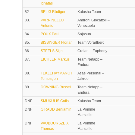
Ignatas
82.
SELIG Rüdiger
Katusha Team
83.
PARRINELLO
Androni Giocattoli –
Antonio
Venezuela
84.
POUX Paul
Sojasun
85.
BISSINGER Florian
Team Vorarlberg
86.
STEELS Stijn
Crelan – Euphony
87.
EICHLER Markus
Team Netapp –
Endura
88.
TEKLEHAYMANOT
Atlas Personal –
Temesgen
Jakroo
89.
DOWNING Russel
Team Netapp –
Endura
DNF
SMUKULIS Gatis
Katusha Team
DNF
GIRAUD Benjamin
La Pomme
Marseille
DNF
VAUBOURSZEIX
La Pomme
Thomas
Marseille