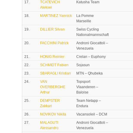
17.
TCATEVICH
Katusha Team
Aleksei
18.
MARTINEZ Yannick
La Pomme
Marseille
19.
DILLIER Silvan
Swiss Cycling
Nationalmannschaft
20.
FACCHINI Patrick
Androni Giocattoli –
Venezuela
21.
HONIG Reinier
Crelan – Euphony
22.
SCHMIDT Fabien
Sojasun
23.
SBARAGLI Kristian
MTN – Qhubeka
24.
VAN
Topsport
OVERBERGHE
Vlaanderen –
Arthur
Baloise
25.
DEMPSTER
Team Netapp –
Zakkari
Endura
26.
NOVIKOV Nikita
Vacansoleil – DCM
27.
MALAGUTI
Androni Giocattoli –
Alessandro
Venezuela