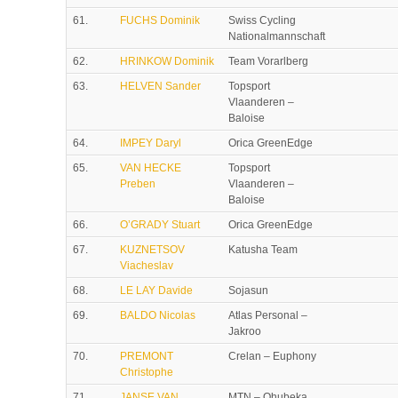
61.
FUCHS Dominik
Swiss Cycling
Nationalmannschaft
62.
HRINKOW Dominik
Team Vorarlberg
63.
HELVEN Sander
Topsport
Vlaanderen –
Baloise
64.
IMPEY Daryl
Orica GreenEdge
65.
VAN HECKE
Topsport
Preben
Vlaanderen –
Baloise
66.
O’GRADY Stuart
Orica GreenEdge
67.
KUZNETSOV
Katusha Team
Viacheslav
68.
LE LAY Davide
Sojasun
69.
BALDO Nicolas
Atlas Personal –
Jakroo
70.
PREMONT
Crelan – Euphony
Christophe
71.
JANSE VAN
MTN – Qhubeka