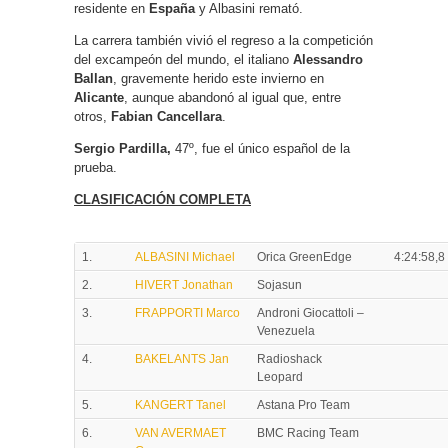
residente en
España
y Albasini remató.
La carrera también vivió el regreso a la competición
del excampeón del mundo, el italiano
Alessandro
Ballan
, gravemente herido este invierno en
Alicante
, aunque abandonó al igual que, entre
otros,
Fabian Cancellara
.
Sergio Pardilla,
47º, fue el único español de la
prueba.
CLASIFICACIÓN COMPLETA
1.
ALBASINI Michael
Orica GreenEdge
4:24:58,8
2.
HIVERT Jonathan
Sojasun
3.
FRAPPORTI Marco
Androni Giocattoli –
Venezuela
4.
BAKELANTS Jan
Radioshack
Leopard
5.
KANGERT Tanel
Astana Pro Team
6.
VAN AVERMAET
BMC Racing Team