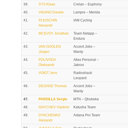
39.
SYS Klaas
Crelan – Euphony
40.
VIGANO Davide
Lampre – Merida
41.
PLIUSCHIN
IAM Cycling
Alexandr
42.
MCEVOY Jonathan
Team Netapp –
Endura
43.
VAN GOOLEN
Accent Jobs –
Jürgen
Wanty
44.
POLIVODA
Atlas Personal –
Oleksandr
Jakroo
45.
VOIGT Jens
Radioshack
Leopard
46.
DEGAND Thomas
Accent Jobs –
Wanty
47.
PARDILLA Sergio
MTN – Qhubeka
48.
ISAYCHEV Vladimir
Katusha Team
49.
DYACHENKO
Astana Pro Team
Alexandr