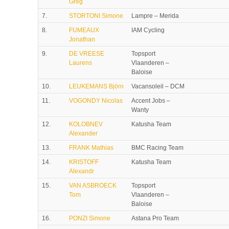
Greg
7.
STORTONI Simone
Lampre – Merida
8.
FUMEAUX
IAM Cycling
Jonathan
9.
DE VREESE
Topsport
Laurens
Vlaanderen –
Baloise
10.
LEUKEMANS Björn
Vacansoleil – DCM
11.
VOGONDY Nicolas
Accent Jobs –
Wanty
12.
KOLOBNEV
Katusha Team
Alexander
13.
FRANK Mathias
BMC Racing Team
14.
KRISTOFF
Katusha Team
Alexandr
15.
VAN ASBROECK
Topsport
Tom
Vlaanderen –
Baloise
16.
PONZI Simone
Astana Pro Team