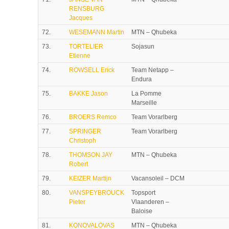
RENSBURG
Jacques
72.
WESEMANN Martin
MTN – Qhubeka
73.
TORTELIER
Sojasun
Etienne
74.
ROWSELL Erick
Team Netapp –
Endura
75.
BAKKE Jason
La Pomme
Marseille
76.
BROERS Remco
Team Vorarlberg
77.
SPRINGER
Team Vorarlberg
Christoph
78.
THOMSON JAY
MTN – Qhubeka
Robert
79.
KEIZER Martijn
Vacansoleil – DCM
80.
VANSPEYBROUCK
Topsport
Pieter
Vlaanderen –
Baloise
81.
KONOVALOVAS
MTN – Qhubeka