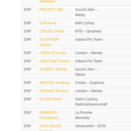
Sebastien
DNF
ROUTLEY Will
Accent Jobs –
Wanty
DNF
ISTA Kevin
IAM Cycling
DNF
CIOLEK Gerald
MTN – Qhubeka
DNF
GUARNIERI
Astana Pro Team
Jacopo
DNF
CIMOLAI Davide
Lampre – Merida
DNF
KAMYSHEV Arman
Astana Pro Team
DNF
GILBERT Jérôme
Accent Jobs –
Wanty
DNF
BREYNE Jonathan
Crelan – Euphony
DNF
FERRARI Roberto
Lampre – Merida
DNF
GUJAN Martin
Swiss Cycling
Nationalmannschaft
DNF
JENNINGS
La Pomme
Christopher
Marseille
DNF
VEUCHELEN
Vacansoleil – DCM