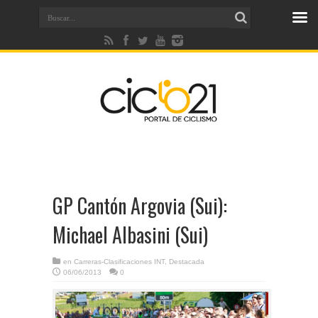
GP Cantón Argovia (Sui):
Michael Albasini (Sui)
en
Carreras-Clasificaciones INT
,
Destacada
06/06/2013
0