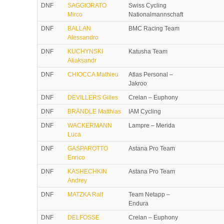
DNF
SAGGIORATO
Swiss Cycling
Mirco
Nationalmannschaft
DNF
BALLAN
BMC Racing Team
Alessandro
DNF
KUCHYNSKI
Katusha Team
Aliaksandr
DNF
CHIOCCA Mathieu
Atlas Personal –
Jakroo
DNF
DEVILLERS Gilles
Crelan – Euphony
DNF
BRÄNDLE Matthias
IAM Cycling
DNF
WACKERMANN
Lampre – Merida
Luca
DNF
GASPAROTTO
Astana Pro Team
Enrico
DNF
KASHECHKIN
Astana Pro Team
Andrey
DNF
MATZKA Ralf
Team Netapp –
Endura
DNF
DELFOSSE
Crelan – Euphony