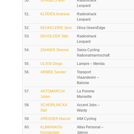
50.
JUNGELS Bob
Radioshack
Leopard
51.
KLÖDEN Andreas
Radioshack
Leopard
52.
KEUKELEIRE Jens
Orica GreenEdge
53.
DEVOLDER Stijn
Radioshack
Leopard
54.
ZAHNER Simone
Swiss Cycling
Nationalmannschaft
55.
ULISSI Diego
Lampre – Merida
56.
ARMEE Sander
Topsport
Vlaanderen –
Baloise
57.
ANTOMARCHI
La Pomme
Julien
Marseille
58.
SCHEIRLINCKX
Accent Jobs –
Staf
Wanty
59.
AREGGER Marcel
IAM Cycling
60.
KLIMIANKOU
Atlas Personal –
Konstantsin
Jakroo