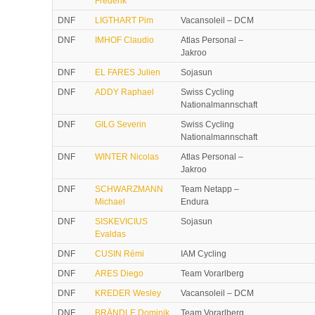
Frederik
DNF
LIGTHART Pim
Vacansoleil – DCM
DNF
IMHOF Claudio
Atlas Personal –
Jakroo
DNF
EL FARES Julien
Sojasun
DNF
ADDY Raphael
Swiss Cycling
Nationalmannschaft
DNF
GILG Severin
Swiss Cycling
Nationalmannschaft
DNF
WINTER Nicolas
Atlas Personal –
Jakroo
DNF
SCHWARZMANN
Team Netapp –
Michael
Endura
DNF
SISKEVICIUS
Sojasun
Evaldas
DNF
CUSIN Rémi
IAM Cycling
DNF
ARES Diego
Team Vorarlberg
DNF
KREDER Wesley
Vacansoleil – DCM
DNF
BRÄNDLE Dominik
Team Vorarlberg