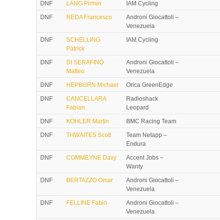
DNF
LANG Pirmin
IAM Cycling
DNF
REDA Francesco
Androni Giocattoli –
Venezuela
DNF
SCHELLING
IAM Cycling
Patrick
DNF
DI SERAFINO
Androni Giocattoli –
Matteo
Venezuela
DNF
HEPBURN Michael
Orica GreenEdge
DNF
CANCELLARA
Radioshack
Fabian
Leopard
DNF
KOHLER Martin
BMC Racing Team
DNF
THWAITES Scott
Team Netapp –
Endura
DNF
COMMEYNE Davy
Accent Jobs –
Wanty
DNF
BERTAZZO Omar
Androni Giocattoli –
Venezuela
DNF
FELLINE Fabio
Androni Giocattoli –
Venezuela