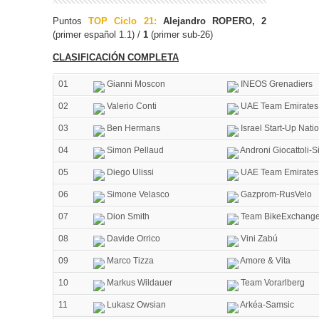
Puntos
TOP Ciclo 21:
Alejandro ROPERO, 2
(primer español 1.1) /
1
(primer sub-26)
CLASIFICACIÓN COMPLETA
01
Gianni Moscon
INEOS Grenadiers
02
Valerio Conti
UAE Team Emirates
03
Ben Hermans
Israel Start-Up Nati
04
Simon Pellaud
Androni Giocattoli-
05
Diego Ulissi
UAE Team Emirates
06
Simone Velasco
Gazprom-RusVelo
07
Dion Smith
Team BikeExchang
08
Davide Orrico
Vini Zabú
09
Marco Tizza
Amore & Vita
10
Markus Wildauer
Team Vorarlberg
11
Lukasz Owsian
Arkéa-Samsic