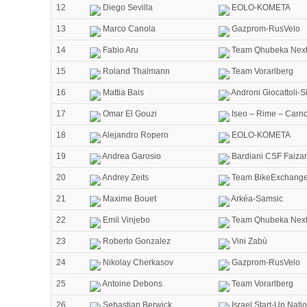
12
Diego Sevilla
EOLO-KOMETA
13
Marco Canola
Gazprom-RusVelo
14
Fabio Aru
Team Qhubeka Nex
15
Roland Thalmann
Team Vorarlberg
16
Mattia Bais
Androni Giocattoli-
17
Omar El Gouzi
Iseo – Rime – Carno
18
Alejandro Ropero
EOLO-KOMETA
19
Andrea Garosio
Bardiani CSF Faiza
20
Andrey Zeits
Team BikeExchang
21
Maxime Bouet
Arkéa-Samsic
22
Emil Vinjebo
Team Qhubeka Nex
23
Roberto Gonzalez
Vini Zabú
24
Nikolay Cherkasov
Gazprom-RusVelo
25
Antoine Debons
Team Vorarlberg
26
Sebastian Berwick
Israel Start-Up Nati