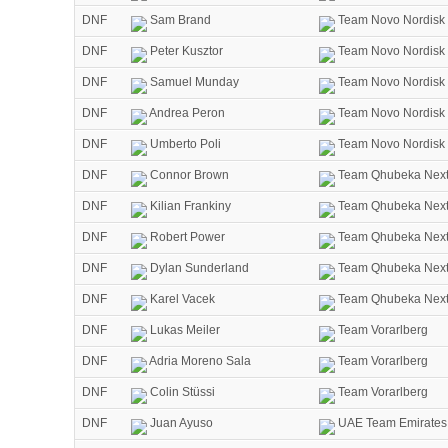
DNF
Sam Brand
Team Novo Nordisk
DNF
Peter Kusztor
Team Novo Nordisk
DNF
Samuel Munday
Team Novo Nordisk
DNF
Andrea Peron
Team Novo Nordisk
DNF
Umberto Poli
Team Novo Nordisk
DNF
Connor Brown
Team Qhubeka Nex
DNF
Kilian Frankiny
Team Qhubeka Nex
DNF
Robert Power
Team Qhubeka Nex
DNF
Dylan Sunderland
Team Qhubeka Nex
DNF
Karel Vacek
Team Qhubeka Nex
DNF
Lukas Meiler
Team Vorarlberg
DNF
Adria Moreno Sala
Team Vorarlberg
DNF
Colin Stüssi
Team Vorarlberg
DNF
Juan Ayuso
UAE Team Emirates