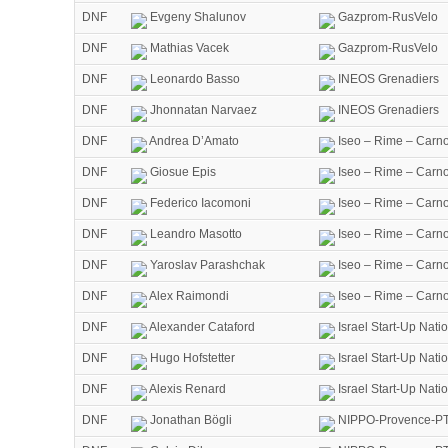
DNF
Evgeny Shalunov
Gazprom-RusVelo
DNF
Mathias Vacek
Gazprom-RusVelo
DNF
Leonardo Basso
INEOS Grenadiers
DNF
Jhonnatan Narvaez
INEOS Grenadiers
DNF
Andrea D’Amato
Iseo – Rime – Carno
DNF
Giosue Epis
Iseo – Rime – Carno
DNF
Federico Iacomoni
Iseo – Rime – Carno
DNF
Leandro Masotto
Iseo – Rime – Carno
DNF
Yaroslav Parashchak
Iseo – Rime – Carno
DNF
Alex Raimondi
Iseo – Rime – Carno
DNF
Alexander Cataford
Israel Start-Up Nati
DNF
Hugo Hofstetter
Israel Start-Up Nati
DNF
Alexis Renard
Israel Start-Up Nati
DNF
Jonathan Bögli
NIPPO-Provence-PT