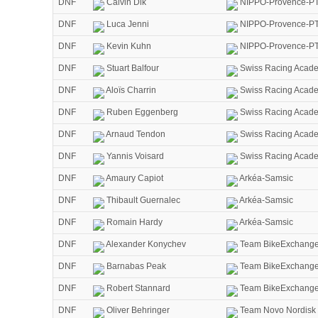
DNF
Calvin Dik
NIPPO-Provence-PT
DNF
Luca Jenni
NIPPO-Provence-PT
DNF
Kevin Kuhn
NIPPO-Provence-PT
DNF
Stuart Balfour
Swiss Racing Acad
DNF
Aloïs Charrin
Swiss Racing Acad
DNF
Ruben Eggenberg
Swiss Racing Acad
DNF
Arnaud Tendon
Swiss Racing Acad
DNF
Yannis Voisard
Swiss Racing Acad
DNF
Amaury Capiot
Arkéa-Samsic
DNF
Thibault Guernalec
Arkéa-Samsic
DNF
Romain Hardy
Arkéa-Samsic
DNF
Alexander Konychev
Team BikeExchang
DNF
Barnabas Peak
Team BikeExchang
DNF
Robert Stannard
Team BikeExchang
DNF
Oliver Behringer
Team Novo Nordisk