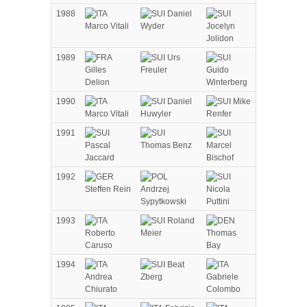
1988
Daniel
Marco Vitali
Wyder
Jocelyn
Jolidon
1989
Urs
Gilles
Freuler
Guido
Delion
Winterberg
1990
Daniel
Mike
Marco Vitali
Huwyler
Renfer
1991
Pascal
Thomas Benz
Marcel
Jaccard
Bischof
1992
Steffen Rein
Andrzej
Nicola
Sypytkowski
Puttini
1993
Roland
Roberto
Meier
Thomas
Caruso
Bay
1994
Beat
Andrea
Zberg
Gabriele
Chiurato
Colombo