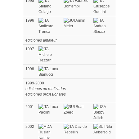
1995
Fabrizio
Stefano
Bontempi
Giuseppe
Colagè
Guerini
1996
Armin
Amilcare
Meier
Andrea
Tronca
Stocco
ediciones amateur
1997
Michele
Rezzani
1998
Luca
Bianucci
1999-2000
ediciones no realizadas
ediciones profesionales
2001
Luca
Beat
Paolini
Zberg
Bobby
Julich
2002
Davide
Niki
Ruslan
Rebellin
Aebersold
Ivanov