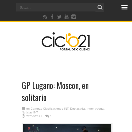
GP Lugano: Moscon, en
solitario
en
Carreras-Clasificaciones INT
,
Destacada
,
Internacional
,
Noticias INT
27/06/2021
0