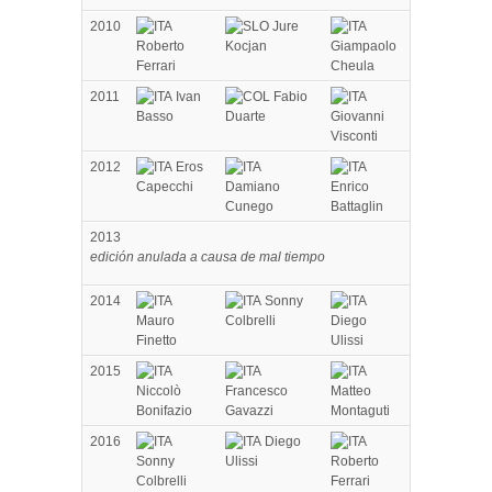
2010
Jure
Roberto
Kocjan
Giampaolo
Ferrari
Cheula
2011
Ivan
Fabio
Basso
Duarte
Giovanni
Visconti
2012
Eros
Capecchi
Damiano
Enrico
Cunego
Battaglin
2013
edición anulada a causa de mal tiempo
2014
Sonny
Mauro
Colbrelli
Diego
Finetto
Ulissi
2015
Niccolò
Francesco
Matteo
Bonifazio
Gavazzi
Montaguti
2016
Diego
Sonny
Ulissi
Roberto
Colbrelli
Ferrari