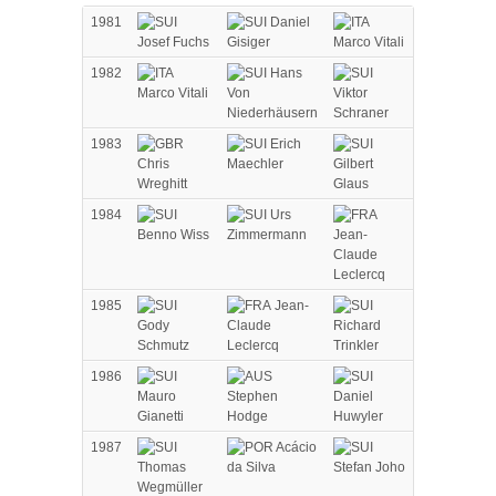
1981
Daniel
Josef Fuchs
Gisiger
Marco Vitali
1982
Hans
Marco Vitali
Von
Viktor
Niederhäusern
Schraner
1983
Erich
Chris
Maechler
Gilbert
Wreghitt
Glaus
1984
Urs
Benno Wiss
Zimmermann
Jean-
Claude
Leclercq
1985
Jean-
Gody
Claude
Richard
Schmutz
Leclercq
Trinkler
1986
Mauro
Stephen
Daniel
Gianetti
Hodge
Huwyler
1987
Acácio
Thomas
da Silva
Stefan Joho
Wegmüller