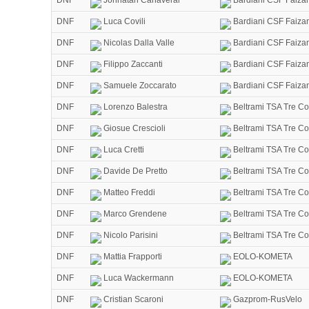
DNF
Luca Covili
Bardiani CSF Faiza
DNF
Nicolas Dalla Valle
Bardiani CSF Faiza
DNF
Filippo Zaccanti
Bardiani CSF Faiza
DNF
Samuele Zoccarato
Bardiani CSF Faiza
DNF
Lorenzo Balestra
Beltrami TSA Tre Col
DNF
Giosue Crescioli
Beltrami TSA Tre Col
DNF
Luca Cretti
Beltrami TSA Tre Col
DNF
Davide De Pretto
Beltrami TSA Tre Col
DNF
Matteo Freddi
Beltrami TSA Tre Col
DNF
Marco Grendene
Beltrami TSA Tre Col
DNF
Nicolo Parisini
Beltrami TSA Tre Col
DNF
Mattia Frapporti
EOLO-KOMETA
DNF
Luca Wackermann
EOLO-KOMETA
DNF
Cristian Scaroni
Gazprom-RusVelo