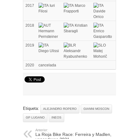
2017
Iuri
Marco
Filosi
Frapporti
Davide
Orrico
2018
Kristian
Hermann
Sbaragli
Enrico
Pernsteiner
Gasparotto
2019
Diego Ulissi
Aleksandr
Matej
Ryabushenko
Mohorič
2020
cancelada
Etiqueta:
ALEJANDRO ROPERO
GIANNI MOSCON
GP LUGANO
INEOS
Anterior:
La Rioja Bike Race: Ferreira y Madlen,