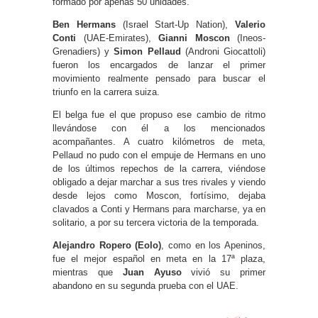
formado por apenas 50 unidades.
Ben Hermans
(Israel Start-Up Nation),
Valerio
Conti
(UAE-Emirates),
Gianni Moscon
(Ineos-
Grenadiers) y
Simon Pellaud
(Androni Giocattoli)
fueron los encargados de lanzar el primer
movimiento realmente pensado para buscar el
triunfo en la carrera suiza.
El belga fue el que propuso ese cambio de ritmo
llevándose con él a los mencionados
acompañantes. A cuatro kilómetros de meta,
Pellaud no pudo con el empuje de Hermans en uno
de los últimos repechos de la carrera, viéndose
obligado a dejar marchar a sus tres rivales y viendo
desde lejos como Moscon, fortísimo, dejaba
clavados a Conti y Hermans para marcharse, ya en
solitario, a por su tercera victoria de la temporada.
Alejandro Ropero (Eolo)
, como en los Apeninos,
fue el mejor español en meta en la 17ª plaza,
mientras que
Juan Ayuso
vivió su primer
abandono en su segunda prueba con el UAE.