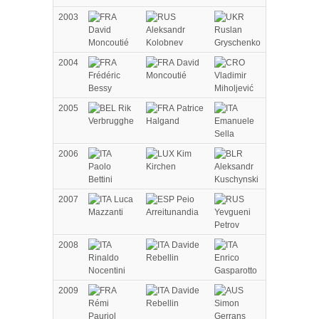
2003
David
Aleksandr
Ruslan
Moncoutié
Kolobnev
Gryschenko
2004
David
Frédéric
Moncoutié
Vladimir
Bessy
Miholjević
2005
Rik
Patrice
Verbrugghe
Halgand
Emanuele
Sella
2006
Kim
Paolo
Kirchen
Aleksandr
Bettini
Kuschynski
2007
Luca
Peio
Mazzanti
Arreitunandia
Yevgueni
Petrov
2008
Davide
Rinaldo
Rebellin
Enrico
Nocentini
Gasparotto
2009
Davide
Rémi
Rebellin
Simon
Pauriol
Gerrans