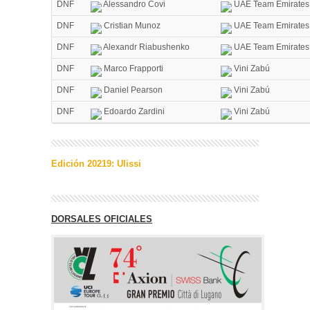
DNF
Alessandro Covi
UAE Team Emirates
DNF
Cristian Munoz
UAE Team Emirates
DNF
Alexandr Riabushenko
UAE Team Emirates
DNF
Marco Frapporti
Vini Zabú
DNF
Daniel Pearson
Vini Zabú
DNF
Edoardo Zardini
Vini Zabú
Edición 20219: Ulissi
DORSALES OFICIALES