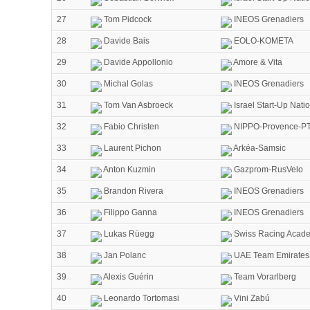
27
Tom Pidcock
INEOS Grenadiers
28
Davide Bais
EOLO-KOMETA
29
Davide Appollonio
Amore & Vita
30
Michal Golas
INEOS Grenadiers
31
Tom Van Asbroeck
Israel Start-Up Nati
32
Fabio Christen
NIPPO-Provence-PT
33
Laurent Pichon
Arkéa-Samsic
34
Anton Kuzmin
Gazprom-RusVelo
35
Brandon Rivera
INEOS Grenadiers
36
Filippo Ganna
INEOS Grenadiers
37
Lukas Rüegg
Swiss Racing Acad
38
Jan Polanc
UAE Team Emirates
39
Alexis Guérin
Team Vorarlberg
40
Leonardo Tortomasi
Vini Zabú