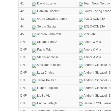
41
David Lozano
Team Novo Nordisk
42
Damian Lüscher
Swiss Racing Acad
43
Arturo Gravalos Lopez
EOLO-KOMETA
44
Sergio Garcia
EOLO-KOMETA
45
Andrea Bartolozzi
Vini Zabú
DNF
Stefano Pirazzi
Amore & Vita
DNF
Paolo Toto
Amore & Vita
DNF
Vladislav Zubar
Amore & Vita
DNF
Alessandro Bisolti
Androni Giocattoli-
DNF
Luca Chirico
Androni Giocattoli-
DNF
Janos Pelikan
Androni Giocattoli-
DNF
Filippo Tagliani
Androni Giocattoli-
DNF
Mattia Viel
Androni Giocattoli-
DNF
Enrico Battaglin
Bardiani CSF Faiza
DNF
Johnatan Cañaveral
Bardiani CSF Faiza