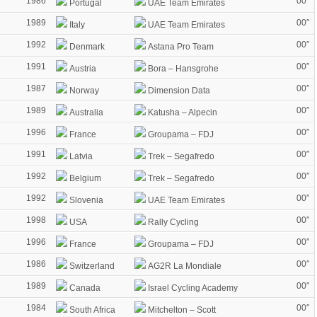
1986
00″
Portugal
UAE Team Emirates
1989
00″
Italy
UAE Team Emirates
1992
00″
Denmark
Astana Pro Team
1991
00″
Austria
Bora – Hansgrohe
n
1987
00″
Norway
Dimension Data
1989
00″
Australia
Katusha – Alpecin
1996
00″
France
Groupama – FDJ
1991
00″
Latvia
Trek – Segafredo
1992
00″
Belgium
Trek – Segafredo
1992
00″
Slovenia
UAE Team Emirates
1998
00″
USA
Rally Cycling
1996
00″
France
Groupama – FDJ
1986
00″
Switzerland
AG2R La Mondiale
1989
00″
Canada
Israel Cycling Academy
1984
00″
South Africa
Mitchelton – Scott