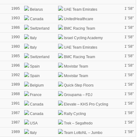
1995
1′ 58″
Belarus
UAE Team Emirates
1993
1′ 58″
Canada
UnitedHealthcare
1986
1′ 58″
Switzerland
BMC Racing Team
1990
1′ 58″
Italy
Israel Cycling Academy
1980
1′ 58″
Italy
UAE Team Emirates
1985
1′ 58″
Switzerland
BMC Racing Team
1996
1′ 58″
Spain
Movistar Team
1992
1′ 58″
Spain
Movistar Team
1989
1′ 58″
Belgium
Quick-Step Floors
1988
1′ 58″
France
Groupama – FDJ
1991
1′ 58″
Canada
Elevate – KHS Pro Cycling
1987
1′ 58″
Canada
Rally Cycling
1987
1′ 58″
USA
Trek – Segafredo
1989
1′ 58″
Italy
Team LottoNL – Jumbo