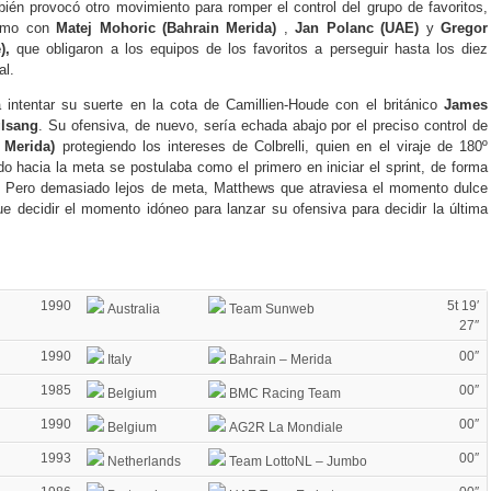
én provocó otro movimiento para romper el control del grupo de favoritos,
itmo con
Matej Mohoric (Bahrain Merida)
,
Jan Polanc (UAE)
y
Gregor
),
que obligaron a los equipos de los favoritos a perseguir hasta los diez
al.
intentar su suerte en la cota de Camillien-Houde con el británico
James
lsang
. Su ofensiva, de nuevo, sería echada abajo por el preciso control de
 Merida)
protegiendo los intereses de Colbrelli, quien en el viraje de 180º
o hacia la meta se postulaba como el primero en iniciar el sprint, de forma
a. Pero demasiado lejos de meta, Matthews que atraviesa el momento dulce
e decidir el momento idóneo para lanzar su ofensiva para decidir la última
1990
5t 19′
Australia
Team Sunweb
27″
1990
00″
Italy
Bahrain – Merida
1985
00″
Belgium
BMC Racing Team
1990
00″
Belgium
AG2R La Mondiale
1993
00″
Netherlands
Team LottoNL – Jumbo