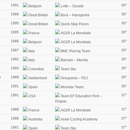
1991
00″
Belgium
Lotto – Soudal
1989
00″
Great Britain
Bora – Hansgrohe
1995
00″
Great Britain
Quick-Step Floors
1995
00″
France
AG2R La Mondiale
1986
00″
Belgium
AG2R La Mondiale
1987
00″
Italy
BMC Racing Team
1982
00″
Italy
Bahrain – Merida
1993
00″
Colombia
Team Sky
h
1989
00″
Switzerland
Groupama – FDJ
1991
00″
Spain
Movistar Team
1991
07″
USA
Team EF Education First –
Drapac
1988
07″
France
AG2R La Mondiale
1988
07″
Australia
Israel Cycling Academy
1981
07″
Spain
Team Sky