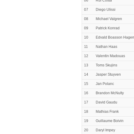
06
Rui Costa
07
Diego Ulissi
08
Michael Valgren
09
Patrick Konrad
10
Edvald Boasson Hage
11
Nathan Haas
12
Valentin Madouas
13
Toms Skujins
14
Jasper Stuyven
15
Jan Polanc
16
Brandon McNulty
17
David Gaudu
18
Mathias Frank
19
Guillaume Boivin
20
Daryl Impey