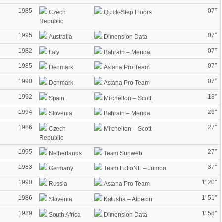
1985
07″
Czech
Quick-Step Floors
Republic
1995
07″
Australia
Dimension Data
1982
07″
Italy
Bahrain – Merida
1985
07″
Denmark
Astana Pro Team
1990
07″
Denmark
Astana Pro Team
1992
18″
Spain
Mitchelton – Scott
1994
26″
Slovenia
Bahrain – Merida
1986
27″
Czech
Mitchelton – Scott
Republic
1995
27″
Netherlands
Team Sunweb
1983
37″
Germany
Team LottoNL – Jumbo
1990
1′ 20″
Russia
Astana Pro Team
1986
1′ 51″
Slovenia
Katusha – Alpecin
1989
1′ 58″
South Africa
Dimension Data