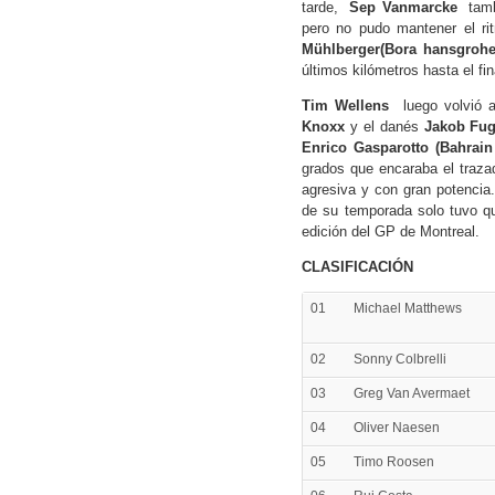
tarde,
Sep Vanmarcke
tambi
pero no pudo mantener el r
Mühlberger(Bora hansgrohe
últimos kilómetros hasta el fin
Tim Wellens
luego volvió a 
Knoxx
y el danés
Jakob Fug
Enrico Gasparotto (Bahrain
grados que encaraba el trazad
agresiva y con gran potenci
de su temporada solo tuvo qu
edición del GP de Montreal.
CLASIFICACIÓN
01
Michael Matthews
02
Sonny Colbrelli
03
Greg Van Avermaet
04
Oliver Naesen
05
Timo Roosen