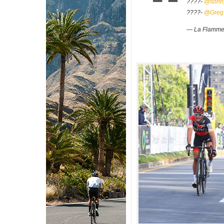
????-
@sonny
????-
@Greg
— La Flamme