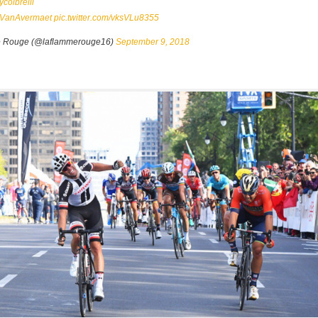
colbrelli
VanAvermaet
pic.twitter.com/vksVLu8355
 Rouge (@laflammerouge16)
September 9, 2018