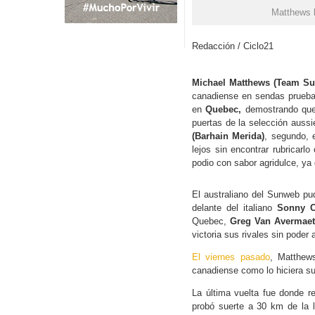
Matthews b
Redacción / Ciclo21
Michael Matthews (Team S
canadiense en sendas pruebas
en
Quebec,
demostrando que
puertas de la selección auss
(Barhain Merida)
, segundo, 
lejos sin encontrar rubricarlo
podio con sabor agridulce, ya 
El australiano del Sunweb pu
delante del italiano
Sonny Co
Quebec,
Greg Van Avermae
victoria sus rivales sin poder 
El viernes pasado
, Matthew
canadiense como lo hiciera s
La última vuelta fue donde re
probó suerte a 30 km de la 