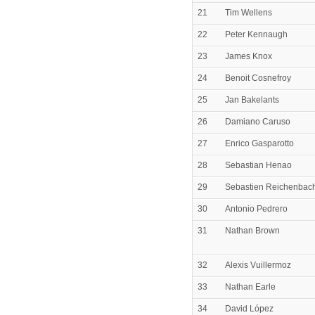
21
Tim Wellens
22
Peter Kennaugh
23
James Knox
24
Benoit Cosnefroy
25
Jan Bakelants
26
Damiano Caruso
27
Enrico Gasparotto
28
Sebastian Henao
29
Sebastien Reichenbac
30
Antonio Pedrero
31
Nathan Brown
32
Alexis Vuillermoz
33
Nathan Earle
34
David López