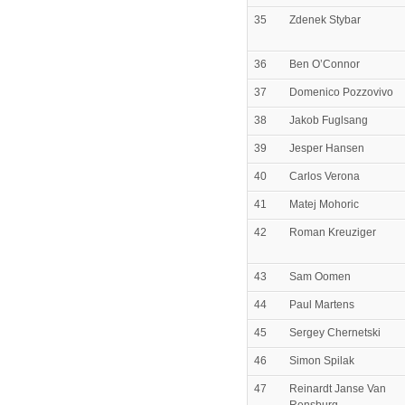
35
Zdenek Stybar
36
Ben O’Connor
37
Domenico Pozzovivo
38
Jakob Fuglsang
39
Jesper Hansen
40
Carlos Verona
41
Matej Mohoric
42
Roman Kreuziger
43
Sam Oomen
44
Paul Martens
45
Sergey Chernetski
46
Simon Spilak
47
Reinardt Janse Van