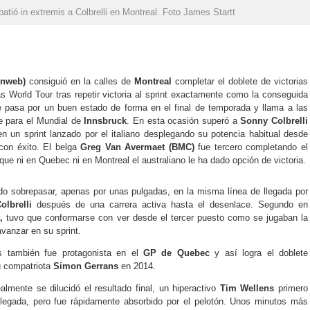
atió in extremis a Colbrelli en Montreal. Foto James Startt
unweb)
consiguió en la calles de
Montreal
completar el doblete de victorias
 World Tour tras repetir victoria al sprint exactamente como la conseguida
 pasa por un buen estado de forma en el final de temporada y llama a las
ie para el Mundial de
Innsbruck
. En esta ocasión superó a
Sonny Colbrelli
en un sprint lanzado por el italiano desplegando su potencia habitual desde
 con éxito. El belga
Greg Van Avermaet (BMC)
fue tercero completando el
que ni en Quebec ni en Montreal el australiano le ha dado opción de victoria.
do sobrepasar, apenas por unas pulgadas, en la misma línea de llegada por
lbrelli
después de una carrera activa hasta el desenlace. Segundo en
t,
tuvo que conformarse con ver desde el tercer puesto como se jugaban la
avanzar en su sprint.
s también fue protagonista en el
GP de Quebec
y así logra el doblete
u compatriota
Simon Gerrans
en 2014.
almente se dilucidó el resultado final, un hiperactivo
Tim Wellens
primero
llegada, pero fue rápidamente absorbido por el pelotón. Unos minutos más