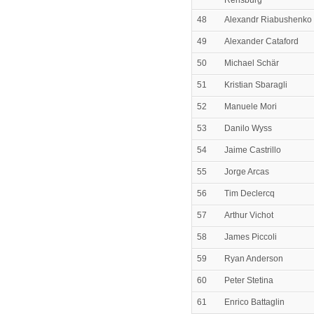
Rensburg
48
Alexandr Riabushenko
49
Alexander Cataford
50
Michael Schär
51
Kristian Sbaragli
52
Manuele Mori
53
Danilo Wyss
54
Jaime Castrillo
55
Jorge Arcas
56
Tim Declercq
57
Arthur Vichot
58
James Piccoli
59
Ryan Anderson
60
Peter Stetina
61
Enrico Battaglin