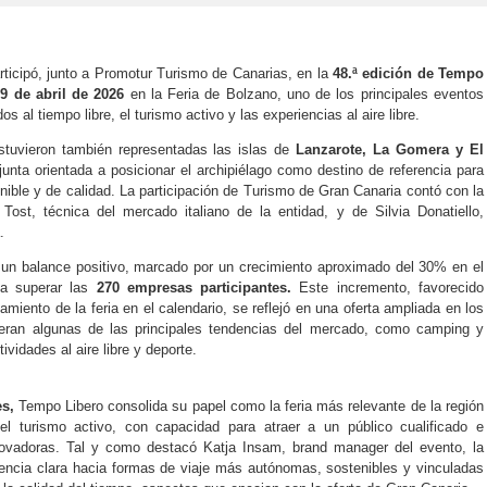
ticipó, junto a Promotur Turismo de Canarias, en la
48.ª edición de Tempo
19 de abril de 2026
en la Feria de Bolzano, uno de los principales eventos
os al tiempo libre, el turismo activo y las experiencias al aire libre.
stuvieron también representadas las islas de
Lanzarote, La Gomera y El
nta orientada a posicionar el archipiélago como destino de referencia para
enible y de calidad. La participación de Turismo de Gran Canaria contó con la
Tost, técnica del mercado italiano de la entidad, y de Silvia Donatiello,
.
 un balance positivo, marcado por un crecimiento aproximado del 30% en el
ta superar las
270 empresas participantes.
Este incremento, favorecido
miento de la feria en el calendario, se reflejó en una oferta ampliada en los
deran algunas de las principales tendencias del mercado, como camping y
ividades al aire libre y deporte.
es,
Tempo Libero consolida su papel como la feria más relevante de la región
l turismo activo, con capacidad para atraer a un público cualificado e
novadoras. Tal y como destacó Katja Insam, brand manager del evento, la
dencia clara hacia formas de viaje más autónomas, sostenibles y vinculadas