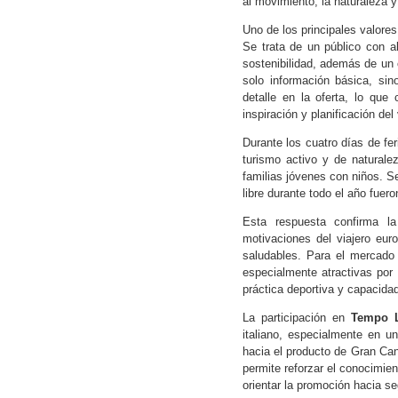
al movimiento, la naturaleza y
Uno de los principales valores
Se trata de un público con al
sostenibilidad, además de un c
solo información básica, sin
detalle en la oferta, lo que 
inspiración y planificación del 
Durante los cuatro días de fer
turismo activo y de natural
familias jóvenes con niños. S
libre durante todo el año fu
Esta respuesta confirma la
motivaciones del viajero eur
saludables. Para el mercado i
especialmente atractivas por s
práctica deportiva y capacidad
La participación en
Tempo L
italiano, especialmente en 
hacia el producto de Gran Can
permite reforzar el conocimie
orientar la promoción hacia s