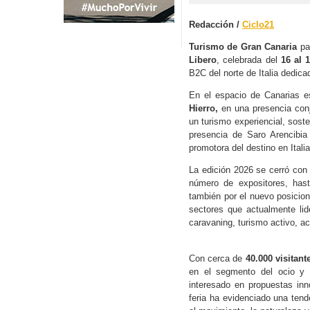
Redacción /
Ciclo21
Turismo de Gran Canaria
par
Libero
, celebrada del
16 al 
B2C del norte de Italia dedicad
En el espacio de Canarias e
Hierro,
en una presencia conju
un turismo experiencial, sost
presencia de Saro Arencibia 
promotora del destino en Italia
La edición 2026 se cerró con
número de expositores, has
también por el nuevo posiciona
sectores que actualmente li
caravaning, turismo activo, act
Con cerca de
40.000 visitant
en el segmento del ocio y e
interesado en propuestas in
feria ha evidenciado una ten