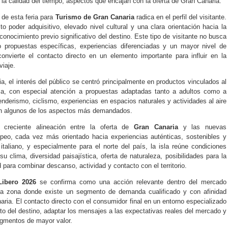
 la calidad del tiempo, aspectos que encajan con la oferta de Gran Canaria.
 de esta feria para
Turismo de Gran Canaria
radica en el perfil del visitante.
to poder adquisitivo, elevado nivel cultural y una clara orientación hacia la
onocimiento previo significativo del destino. Este tipo de visitante no busca
o propuestas específicas, experiencias diferenciadas y un mayor nivel de
convierte el contacto directo en un elemento importante para influir en la
viaje.
ia, el interés del público se centró principalmente en productos vinculados al
eza, con especial atención a propuestas adaptadas tanto a adultos como a
enderismo, ciclismo, experiencias en espacios naturales y actividades al aire
eron algunos de los aspectos más demandados.
 creciente alineación entre la oferta de
Gran Canaria
y las nuevas
opeo, cada vez más orientado hacia experiencias auténticas, sostenibles y
taliano, y especialmente para el norte del país, la isla reúne condiciones
u clima, diversidad paisajística, oferta de naturaleza, posibilidades para la
 para combinar descanso, actividad y contacto con el territorio.
ibero 2026
se confirma como una acción relevante dentro del mercado
una zona donde existe un segmento de demanda cualificado y con afinidad
aria. El contacto directo con el consumidor final en un entorno especializado
nto del destino, adaptar los mensajes a las expectativas reales del mercado y
egmentos de mayor valor.