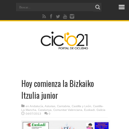
Hoy comienza la Bizkaiko
Itzulia junior
en
Andalucía
,
Asturias
,
Cantabria
,
Castilla y León
,
Castilla-
La Mancha
,
Catalunya
,
Comunitat Valenciana
,
Euskadi
,
Galicia
04/07/2013
0