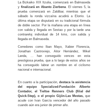
La Bizkaiko XIX Itzulia, comenzará en Balmaseda
y
finalizará en Abanto Zierbena
. El viernes 5, la
prueba comenzará en Zaldibar, mientras que el
sábado la ronda vizcaína acudirá a Elorrio. La
última etapa se disputará en su tradicional fórmula
de doble sector. Por la mañana una etapa en línea
con salida y llegada en Sestao y por la tarde una
contrareloj individual de 14 kms, con salida y
llegada en Balmaseda.
Corredores como Iban Mayo, Xabier Florencia,
Jonathan Castroviejo, Aitor Hernández, Mikel
Landa, … han conseguido vences en esta
prestigiosa prueba, que a lo largo de estos años se
ha conseguido labrar un nombre en el ciclismo
nacional e internacional.
En cuanto a la participación,
destaca la asistencia
del equipo Specialized-Fundación Alberto
Contador, el Tieltse Renners Club (filial del
Quick-Step), o el propio Gijón-Las Mestas,
que
acude con Ivan García vencedor del año pasado
cuando aún era junior de primer año.