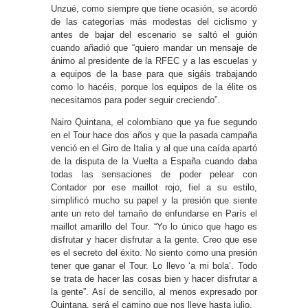
Unzué, como siempre que tiene ocasión, se acordó
de las categorías más modestas del ciclismo y
antes de bajar del escenario se saltó el guión
cuando añadió que “quiero mandar un mensaje de
ánimo al presidente de la RFEC y a las escuelas y
a equipos de la base para que sigáis trabajando
como lo hacéis, porque los equipos de la élite os
necesitamos para poder seguir creciendo”.
Nairo Quintana, el colombiano que ya fue segundo
en el Tour hace dos años y que la pasada campaña
venció en el Giro de Italia y al que una caída apartó
de la disputa de la Vuelta a España cuando daba
todas las sensaciones de poder pelear con
Contador por ese maillot rojo, fiel a su estilo,
simplificó mucho su papel y la presión que siente
ante un reto del tamaño de enfundarse en París el
maillot amarillo del Tour. “Yo lo único que hago es
disfrutar y hacer disfrutar a la gente. Creo que ese
es el secreto del éxito. No siento como una presión
tener que ganar el Tour. Lo llevo ‘a mi bola’. Todo
se trata de hacer las cosas bien y hacer disfrutar a
la gente”. Así de sencillo, al menos expresado por
Quintana, será el camino que nos lleve hasta julio.