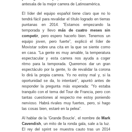
antesala de la mejor carrera de Latinoamérica.
El líder del equipo español tiene claro que no lo
tendrá fácil para revalidar el título logrado en tierras
puntanas en 2014. “Estamos empezando la
temporada y llevo
más de cuatro meses sin
competir
, pero espero hacerlo bien. Tenemos un
equipo joven, pero fuerte”, explicó el líder de
Movistar sobre una cita en la que se siente como
en casa. “La gente es muy amable, la temperatura
espectacular y esta carrera nos ayuda a coger
ritmo para la temporada. Queremos dar un gran
espectáculo por la gente, lo de revalidar la corona
lo dirá la propia carrera. Yo no estoy mal y, si la
oportunidad se da, lo intentaré”, apuntó antes de
responder la pregunta más esperada: “Yo estaba
tranquilo con el tema del Tour de Francia, pero con
tantas cuestiones al respecto me estoy poniendo
nervioso. Habrá rivales muy fuertes, pero, si hago
las cosas bien, estaré en la pelea”.
Al hablar de la ‘Grande Boucle’, el nombre de
Mark
Cavendish
, un mito de la ronda gala, sale a la luz.
El rey del sprint se muestra cauto tras un 2014