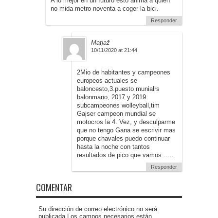
A lo mejor en un futuro esto anima a quien
no mida metro noventa a coger la bici.
Responder
Matjaž
10/11/2020 at 21:44
2Mio de habitantes y campeones
europeos actuales se
baloncesto,3.puesto munialrs
balonmano, 2017 y 2019
subcampeones wolleyball,tim
Gajser campeon mundial se
motocros la 4. Vez, y desculparme
que no tengo Gana se escrivir mas
porque chavales puedo continuar
hasta la noche con tantos
resultados de pico que vamos …..
Responder
COMENTAR
Su dirección de correo electrónico no será
publicada.Los campos necesarios están