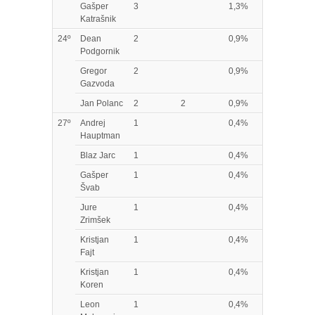
Gašper
3
1,3%
Katrašnik
24º
Dean
2
0,9%
Podgornik
Gregor
2
0,9%
Gazvoda
Jan Polanc
2
2
0,9%
27º
Andrej
1
0,4%
Hauptman
Blaz Jarc
1
0,4%
Gašper
1
0,4%
Švab
Jure
1
0,4%
Zrimšek
Kristjan
1
0,4%
Fajt
Kristjan
1
0,4%
Koren
Leon
1
0,4%