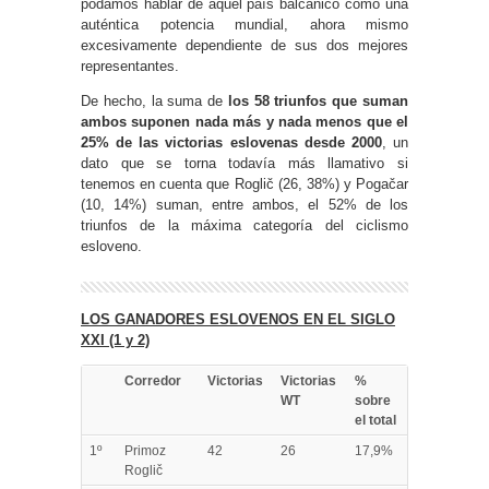
podamos hablar de aquel país balcánico como una
auténtica potencia mundial, ahora mismo
excesivamente dependiente de sus dos mejores
representantes.
De hecho, la suma de
los 58 triunfos que suman
ambos suponen nada más y nada menos que el
25% de las victorias eslovenas desde 2000
, un
dato que se torna todavía más llamativo si
tenemos en cuenta que Roglič (26, 38%) y Pogačar
(10, 14%) suman, entre ambos, el 52% de los
triunfos de la máxima categoría del ciclismo
esloveno.
LOS GANADORES ESLOVENOS EN EL SIGLO
XXI (1 y 2)
Corredor
Victorias
Victorias
%
WT
sobre
el total
1º
Primoz
42
26
17,9%
Roglič