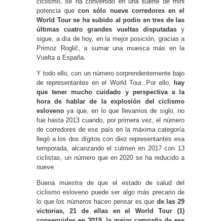
ciclismo, se ha convertido en una suerte de mini
potencia que
con sólo nueve corredores en el
World Tour se ha subido al podio en tres de las
últimas cuatro grandes vueltas disputadas
y
sigue, a día de hoy, en la mejor posición, gracias a
Primoz Roglič, a sumar una muesca más en la
Vuelta a España.
Y todo ello, con un número sorprendentemente bajo
de representantes en el World Tour. Por ello,
hay
que tener mucho cuidado y perspectiva a la
hora de hablar de la explosión del ciclismo
esloveno
ya que, en lo que llevamos de siglo, no
fue hasta 2013 cuando, por primera vez, el número
de corredores de ese país en la máxima categoría
llegó a los dos dígitos con diez representantes esa
temporada, alcanzando el culmen en 2017 con 13
ciclistas, un número que en 2020 se ha reducido a
nueve.
Buena muestra de que el estado de salud del
ciclismo esloveno puede ser algo más precario de
lo que los números hacen pensar es que
de las 29
victorias, 21 de ellas en el World Tour (1)
conseguidas en 2019, la mejor campaña de ese