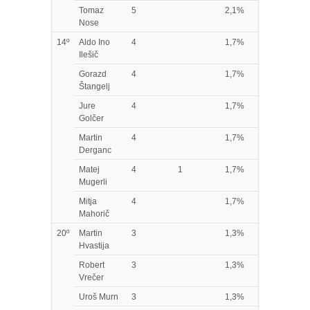
Tomaz
5
2,1%
Nose
14º
Aldo Ino
4
1,7%
Ilešič
Gorazd
4
1,7%
Štangelj
Jure
4
1,7%
Golčer
Martin
4
1,7%
Derganc
Matej
4
1
1,7%
Mugerli
Mitja
4
1,7%
Mahorič
20º
Martin
3
1,3%
Hvastija
Robert
3
1,3%
Vrečer
Uroš Murn
3
1,3%