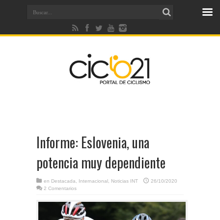
Informe: Eslovenia, una
potencia muy dependiente
en
Destacada
,
Internacional
,
Noticias INT
26/10/2020
2 Comentarios