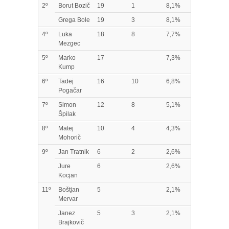
2º
Borut Bozič
19
1
8,1%
Grega Bole
19
3
8,1%
4º
Luka
18
8
7,7%
Mezgec
5º
Marko
17
7,3%
Kump
6º
Tadej
16
10
6,8%
Pogačar
7º
Simon
12
8
5,1%
Špilak
8º
Matej
10
4
4,3%
Mohorič
9º
Jan Tratnik
6
2
2,6%
Jure
6
2,6%
Kocjan
11º
Boštjan
5
2,1%
Mervar
Janez
5
3
2,1%
Brajkovič