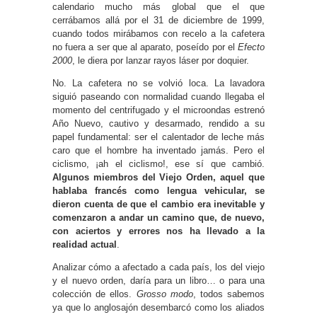
calendario mucho más global que el que
cerrábamos allá por el 31 de diciembre de 1999,
cuando todos mirábamos con recelo a la cafetera
no fuera a ser que al aparato, poseído por el
Efecto
2000
, le diera por lanzar rayos láser por doquier.
No. La cafetera no se volvió loca. La lavadora
siguió paseando con normalidad cuando llegaba el
momento del centrifugado y el microondas estrenó
Año Nuevo, cautivo y desarmado, rendido a su
papel fundamental: ser el calentador de leche más
caro que el hombre ha inventado jamás. Pero el
ciclismo, ¡ah el ciclismo!, ese sí que cambió.
Algunos miembros del Viejo Orden, aquel que
hablaba francés como lengua vehicular, se
dieron cuenta de que el cambio era inevitable y
comenzaron a andar un camino que, de nuevo,
con aciertos y errores nos ha llevado a la
realidad actual
.
Analizar cómo a afectado a cada país, los del viejo
y el nuevo orden, daría para un libro… o para una
colección de ellos.
Grosso modo
, todos sabemos
ya que lo anglosajón desembarcó como los aliados