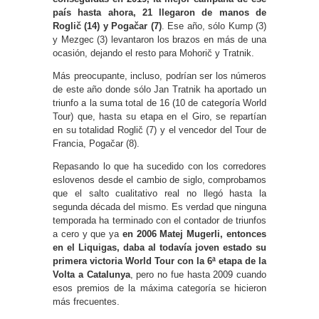
país hasta ahora, 21 llegaron de manos de
Roglič (14) y Pogačar (7)
. Ese año, sólo Kump (3)
y Mezgec (3) levantaron los brazos en más de una
ocasión, dejando el resto para Mohorič y Tratnik.
Más preocupante, incluso, podrían ser los números
de este año donde sólo Jan Tratnik ha aportado un
triunfo a la suma total de 16 (10 de categoría World
Tour) que, hasta su etapa en el Giro, se repartían
en su totalidad Roglič (7) y el vencedor del Tour de
Francia, Pogačar (8).
Repasando lo que ha sucedido con los corredores
eslovenos desde el cambio de siglo, comprobamos
que el salto cualitativo real no llegó hasta la
segunda década del mismo. Es verdad que ninguna
temporada ha terminado con el contador de triunfos
a cero y que ya
en 2006 Matej Mugerli, entonces
en el Liquigas, daba al todavía joven estado su
primera victoria World Tour con la 6ª etapa de la
Volta a Catalunya
, pero no fue hasta 2009 cuando
esos premios de la máxima categoría se hicieron
más frecuentes.