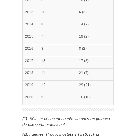
2013
10
6 (2)
2014
8
14 (7)
2015
7
19 (2)
2016
8
8 (2)
2017
13
17 (8)
2018
11
21 (7)
2019
12
29 (21)
2020
9
16 (10)
(1): Sólo se tienen en cuenta victorias en pruebas
de categoría profesional
(2): Fuentes: Procyclingstats y FirstCycling