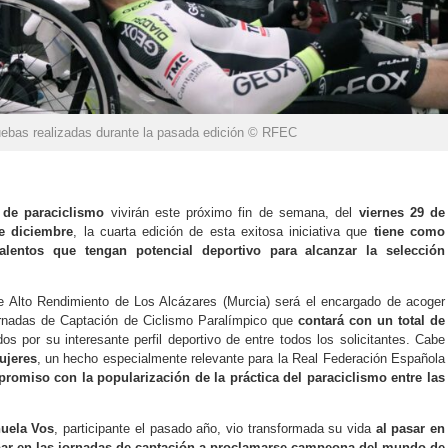
ebas realizadas durante la pasada edición © RFEC
 de paraciclismo
vivirán este próximo fin de semana, del
viernes 29 de
e diciembre
, la cuarta edición de esta exitosa iniciativa que
tiene como
talentos que tengan potencial deportivo para alcanzar la selección
e Alto Rendimiento de Los Alcázares (Murcia) será el encargado de acoger
ornadas de Captación de Ciclismo Paralímpico que
contará con un total de
dos por su interesante perfil deportivo de entre todos los solicitantes. Cabe
ujeres
, un hecho especialmente relevante para la Real Federación Española
romiso con la popularización de la práctica del paraciclismo entre las
uela Vos
, participante el pasado año, vio transformada su vida
al pasar en
par en las jornadas de captación a proclamarse campeona del mundo de