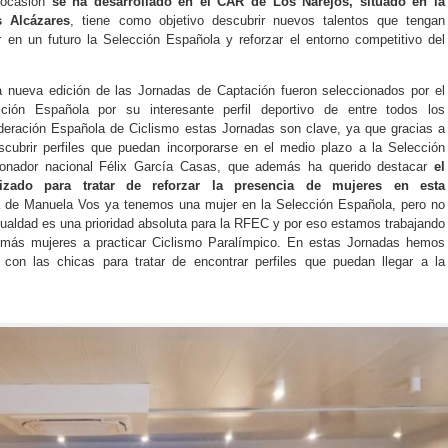
a ocasión
se ha desarrollado en el CAR de Los Narejos, situado en la
s Alcázares
, tiene como objetivo descubrir nuevos talentos que tengan
r en un futuro la Selección Española y reforzar el entorno competitivo del
 nueva edición de las Jornadas de Captación fueron seleccionados por el
ción Española por su interesante perfil deportivo de entre todos los
Federación Española de Ciclismo estas Jornadas son clave, ya que gracias a
cubrir perfiles que puedan incorporarse en el medio plazo a la Selección
cionador nacional Félix García Casas, que además ha querido destacar
el
lizado para tratar de reforzar la presencia de mujeres en esta
a de Manuela Vos ya tenemos una mujer en la Selección Española, pero no
ualdad es una prioridad absoluta para la RFEC y por eso estamos trabajando
 más mujeres a practicar Ciclismo Paralímpico. En estas Jornadas hemos
 con las chicas para tratar de encontrar perfiles que puedan llegar a la