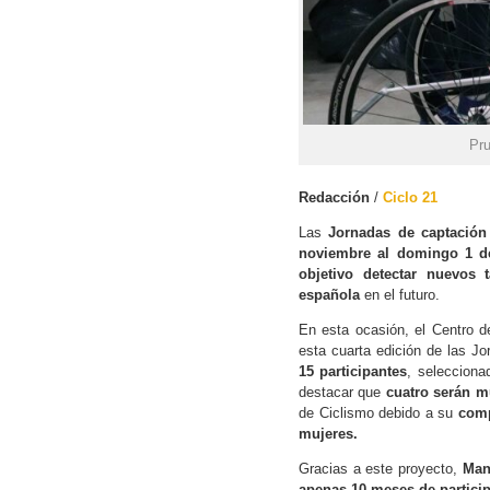
Pru
Redacción
/
Ciclo 21
Las
Jornadas de captación
noviembre al domingo 1 d
objetivo detectar nuevos 
española
en el futuro.
En esta ocasión, el Centro d
esta cuarta edición de las J
15 participantes
, selecciona
destacar que
cuatro serán m
de Ciclismo debido a su
comp
mujeres.
Gracias a este proyecto,
Man
apenas 10 meses de partici