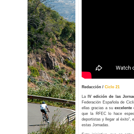
Redacción /
Ciclo 21
La
IV edición de las Jorna
Federación Española de Cicli
ellas gracias a su
excelente
que la RFEC lo hace espect
deportistas y llegar al éxito”
estas Jornadas.