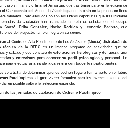
n caso similar vivió
Imanol Arriortua
, que tras tomar parte en la edición de
tó el Campeonato del Mundo de Zúrich logrando la plata en la prueba en línea
 para tándems. Pero ellos dos no son los únicos deportistas que tras iniciarse
 jornadas de captación han alcanzado la meta de debutar con el equipo
n Sansó, Erika González, Nacho Rodrigo y Leonardo Pedrero
, que
diciones del proyecto, también lograron su sueño.
irán al Centro de Alto Rendimiento de Los Alcázares (Murcia)
disfrutarán de
po técnico de la RFEC
en un intenso programa de actividades que se
ernes y sábado y que constará de
valoraciones fisiológicas y de fuerza, una
entativa y entrevistas para conocer su perfil psicológico y personal.
La
ará para efectuar
una salida a carretera con todos los participantes.
os será tratar de determinar quiénes podrían llegar a formar parte en el futuro
sas Paralímpicas
, el gran vivero formativo para los jóvenes talentos del
 dar un posible salto a la selección española.
ón de las jornadas de captación de Ciclismo Paralímpico