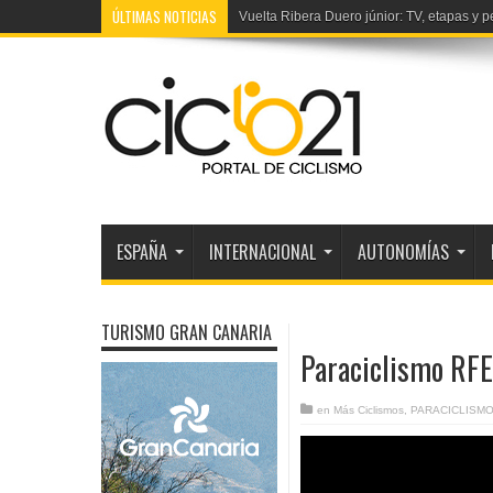
ÚLTIMAS NOTICIAS
Vuelta Ribera Duero júnior: TV, etapas y p
ESPAÑA
INTERNACIONAL
AUTONOMÍAS
TURISMO GRAN CANARIA
Paraciclismo RFE
en
Más Ciclismos
,
PARACICLISM