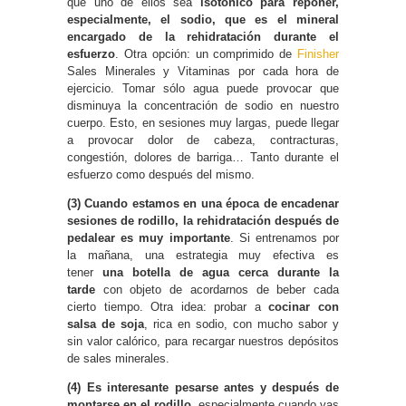
que uno de ellos sea
isotónico para reponer,
especialmente, el sodio, que es el mineral
encargado de la rehidratación durante el
esfuerzo
. Otra opción: un comprimido de
Finisher
Sales Minerales y Vitaminas por cada hora de
ejercicio. Tomar sólo agua puede provocar que
disminuya la concentración de sodio en nuestro
cuerpo. Esto, en sesiones muy largas, puede llegar
a provocar dolor de cabeza, contracturas,
congestión, dolores de barriga… Tanto durante el
esfuerzo como después del mismo.
(3) Cuando estamos en una época de encadenar
sesiones de rodillo, la rehidratación después de
pedalear es muy importante
. Si entrenamos por
la mañana, una estrategia muy efectiva es
tener
una botella de agua cerca durante la
tarde
con objeto de acordarnos de beber cada
cierto tiempo. Otra idea: probar a
cocinar con
salsa de soja
, rica en sodio, con mucho sabor y
sin valor calórico, para recargar nuestros depósitos
de sales minerales.
(4) Es interesante pesarse antes y después de
montarse en el rodillo
, especialmente cuando vas