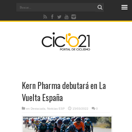
Kern Pharma debutará en La
Vuelta España
en
Destacada
,
Noticias ESP
15/03/2022
0