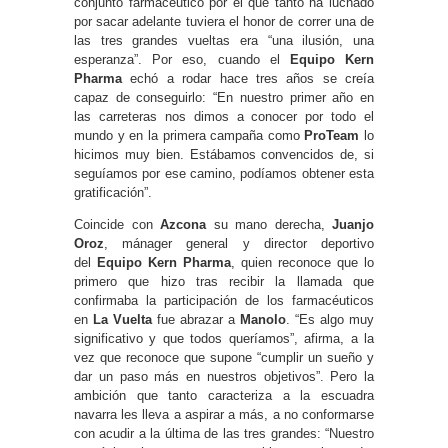
conjunto farmacéutico por el que tanto ha luchado
por sacar adelante tuviera el honor de correr una de
las tres grandes vueltas era “una ilusión, una
esperanza”. Por eso, cuando el
Equipo Kern
Pharma
echó a rodar hace tres años se creía
capaz de conseguirlo: “En nuestro primer año en
las carreteras nos dimos a conocer por todo el
mundo y en la primera campaña como
ProTeam
lo
hicimos muy bien. Estábamos convencidos de, si
seguíamos por ese camino, podíamos obtener esta
gratificación”.
Coincide con
Azcona
su mano derecha,
Juanjo
Oroz
, mánager general y director deportivo
del
Equipo Kern Pharma
, quien reconoce que lo
primero que hizo tras recibir la llamada que
confirmaba la participación de los farmacéuticos
en
La Vuelta
fue abrazar a
Manolo
. “Es algo muy
significativo y que todos queríamos”, afirma, a la
vez que reconoce que supone “cumplir un sueño y
dar un paso más en nuestros objetivos”. Pero la
ambición que tanto caracteriza a la escuadra
navarra les lleva a aspirar a más, a no conformarse
con acudir a la última de las tres grandes: “Nuestro