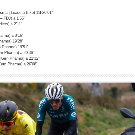
sma | Lease a Bike) 11h20’01”
– FDJ) a 1’55”
iers) a 2’11”
arma) a 8’16”
harma) 19’28”
n Pharma) 19’51”
ern Pharma) a 20’36”
Kern Pharma) a 21’32”
Kern Pharma) a 26’08”