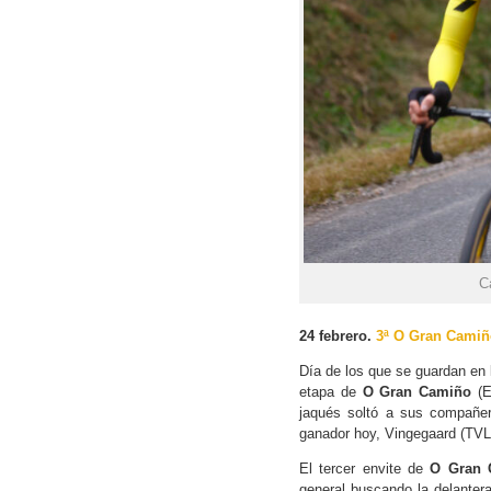
C
24 febrero.
3ª O Gran Camiñ
Día de los que se guardan en
etapa de
O Gran Camiño
(E
jaqués soltó a sus compañer
ganador hoy, Vingegaard (TVL),
El tercer envite de
O Gran 
general buscando la delanter