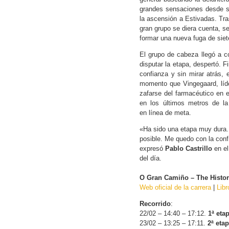
grandes sensaciones desde sa
la ascensión a Estivadas. Tra
gran grupo se diera cuenta, s
formar una nueva fuga de siete
El grupo de cabeza llegó a c
disputar la etapa, despertó. 
confianza y sin mirar atrás, 
momento que Vingegaard, líde
zafarse del farmacéutico en 
en los últimos metros de la
en línea de meta.
«Ha sido una etapa muy dura.
posible. Me quedo con la con
expresó
Pablo Castrillo
en el
del día.
O Gran Camiño – The Histor
Web oficial de la carrera
|
Libr
Recorrido
:
22/02 – 14:40 – 17:12.
1ª eta
23/02 – 13:25 – 17:11.
2ª eta