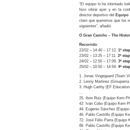
“El equipo lo ha intentado t
hizo vibrar ayer y en la cont
director deportivo del
Equipo
claro que queremos que los re
siguientes”, añadió.
O Gran Camiño – The Histor
Recorrido
:
22/02 – 14:40 – 17:12.
1ª eta
23/02 – 13:25 – 17:11.
2ª eta
24/02 – 12:50 – 17:09.
3ª eta
25/02 – 10:50 – 14:59.
4ª eta
1. Jonas Vingegaard (Team Vi
2. Lenny Martinez (Groupama 
3. Hugh Carthy (EF Education
…
25. Ibon Ruiz (Equipo Kern Ph
42. Iván Cobo (Equipo Kern P
44. Eugenio Sánchez (Equipo
46. Pablo Castrillo (Equipo K
72. José Félix Parra (Equipo 
86. Pablo Castrillo (Equipo K