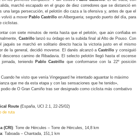
lida, marchó escapado en el grupo de diez corredores que se distanció en
s una larga persecución, el pelotón dio caza a la ofensiva y, antes de que el
e volvió a mover
Pablo Castrillo
en Albergueria; segundo puerto del día, para
 ciclistas.
ontar con siete minutos de renta hasta que el pelotón, que aún confiaba en
Finalmente,
Castrillo
lanzó su órdago en la subida final al Alto de Pouso. Con
el jaqués se marchó en solitario directo hacia la victoria justo en el mismo
r de la general, decidió moverse. El danés alcanzó a
Castrillo
y consiguió
el descenso camino de Ribadavia. El selecto pelotón llegó hasta el oscense
 jornada, teniendo
Pablo Castrillo
que conformarse con la 22º posición
 Cuando he visto que venía Vingegaard he intentado aguantar lo máximo
fianza que me da esta etapa y con las sensaciones que he tenido»,
 podio de O Gran Camiño tras ser designado como ciclista más combativo
ical Route
(España, UCI 2.1, 22-25/02)
o de ruta
pa (CRI)
: Torre de Hércules – Torre de Hércules, 14,8 km
pa
: Taboada – Chantada, 151,1 km