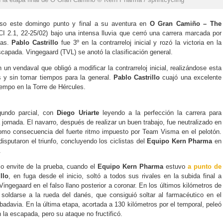
o este domingo punto y final a su aventura en
O Gran Camiño – The
 2.1, 22-25/02) bajo una intensa lluvia que cerró una carrera marcada por
cas.
Pablo Castrillo
fue 3º en la contrarreloj inicial y rozó la victoria en la
scapada. Vingegaard (TVL) se anotó la clasificación general.
 un vendaval que obligó a modificar la contrarreloj inicial, realizándose esta
s y sin tomar tiempos para la general.
Pablo Castrillo
cuajó una excelente
tiempo en la Torre de Hércules.
gundo parcial, con
Diego Uriarte
leyendo a la perfección la carrera para
a jornada. El navarro, después de realizar un buen trabajo, fue neutralizado en
como consecuencia del fuerte ritmo impuesto por Team Visma en el pelotón.
sputaron el triunfo, concluyendo los ciclistas del
Equipo Kern Pharma
en
.
mo envite de la prueba, cuando el
Equipo Kern Pharma
estuvo
a punto de
illo
, en fuga desde el inicio, soltó a todos sus rivales en la subida final a
ingegaard en el falso llano posterior a coronar. En los últimos kilómetros de
 soldarse a la rueda del danés, que consiguió soltar al farmacéutico en el
adavia. En la última etapa, acortada a 130 kilómetros por el temporal, peleó
 la escapada, pero su ataque no fructificó.