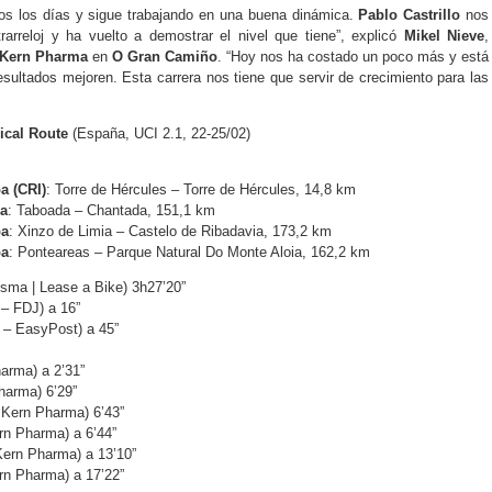
odos los días y sigue trabajando en una buena dinámica.
Pablo Castrillo
nos
rarreloj y ha vuelto a demostrar el nivel que tiene”, explicó
Mikel Nieve
,
 Kern Pharma
en
O Gran Camiño
. “Hoy nos ha costado un poco más y está
sultados mejoren. Esta carrera nos tiene que servir de crecimiento para las
ical Route
(España, UCI 2.1, 22-25/02)
pa (CRI)
: Torre de Hércules – Torre de Hércules, 14,8 km
pa
: Taboada – Chantada, 151,1 km
pa
: Xinzo de Limia – Castelo de Ribadavia, 173,2 km
pa
: Ponteareas – Parque Natural Do Monte Aloia, 162,2 km
sma | Lease a Bike) 3h27’20”
– FDJ) a 16”
 – EasyPost) a 45”
arma) a 2’31”
harma) 6’29”
 Kern Pharma) 6’43”
ern Pharma) a 6’44”
Kern Pharma) a 13’10”
ern Pharma) a 17’22”