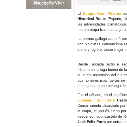
El
Equipo Kern Pharma
pus
Historical Route
(España, UCI
las adversidades climatológi
tercera etapa tras una larga e
La carrera gallega arrancó con
con bicicletas convencionale
crono y logró el tercer mejor 
Desde Taboada partió el se
filtrarse en la fuga buena de l
la última ascensión del día 
Los hombres más fuertes se di
un segundo grupo perseguidor
Fue el sábado, en el penúlti
conseguir la victoria
.
Castr
Couso, siendo alcanzado por V
la etapa, el jaqués luchó por
descenso hacia Castelo de Rib
José Félix Parra
por entrar en