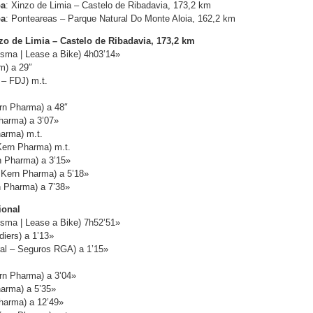
pa
: Xinzo de Limia – Castelo de Ribadavia, 173,2 km
pa
: Ponteareas – Parque Natural Do Monte Aloia, 162,2 km
nzo de Limia – Castelo de Ribadavia, 173,2 km
sma | Lease a Bike) 4h03’14»
m) a 29″
 – FDJ) m.t.
ern Pharma) a 48″
harma) a 3’07»
harma) m.t.
Kern Pharma) m.t.
n Pharma) a 3’15»
 Kern Pharma) a 5’18»
n Pharma) a 7’38»
ional
sma | Lease a Bike) 7h52’51»
iers) a 1’13»
ral – Seguros RGA) a 1’15»
ern Pharma) a 3’04»
harma) a 5’35»
harma) a 12’49»