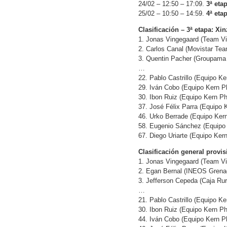
24/02 – 12:50 – 17:09.
3ª eta
25/02 – 10:50 – 14:59.
4ª eta
Clasificación – 3ª etapa: Xi
1. Jonas Vingegaard (Team Vi
2. Carlos Canal (Movistar Tea
3. Quentin Pacher (Groupama
…
22. Pablo Castrillo (Equipo K
29. Iván Cobo (Equipo Kern P
30. Ibon Ruiz (Equipo Kern P
37. José Félix Parra (Equipo 
46. Urko Berrade (Equipo Ker
58. Eugenio Sánchez (Equipo
67. Diego Uriarte (Equipo Ker
Clasificación general provis
1. Jonas Vingegaard (Team Vi
2. Egan Bernal (INEOS Grenad
3. Jefferson Cepeda (Caja Ru
…
21. Pablo Castrillo (Equipo K
30. Ibon Ruiz (Equipo Kern P
44. Iván Cobo (Equipo Kern P