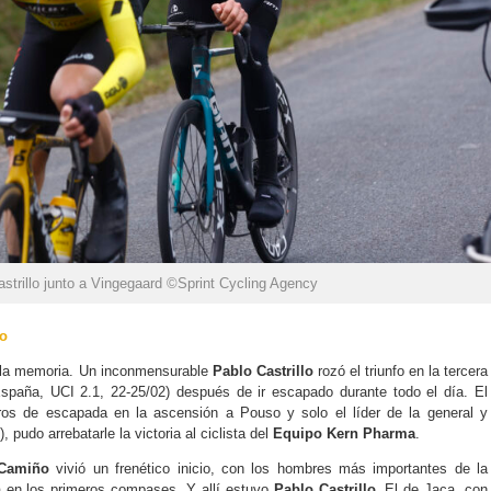
astrillo junto a Vingegaard ©Sprint Cycling Agency
o
 la memoria. Un inconmensurable
Pablo Castrillo
rozó el triunfo en la tercera
spaña, UCI 2.1, 22-25/02) después de ir escapado durante todo el día. El
os de escapada en la ascensión a Pouso y solo el líder de la general y
 pudo arrebatarle la victoria al ciclista del
Equipo Kern Pharma
.
Camiño
vivió un frenético inicio, con los hombres más importantes de la
a en los primeros compases. Y allí estuvo
Pablo Castrillo
. El de Jaca, con