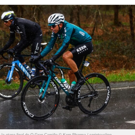
n la etapa final de O Gran Camiño © Kern Pharma / sprintcycling