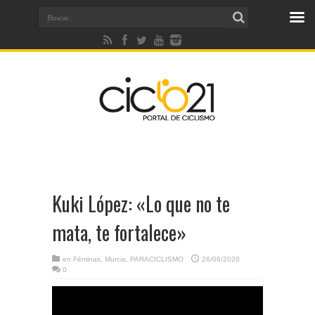
Kuki López: «Lo que no te
mata, te fortalece»
en
Féminas
,
Murcia
,
PARACICLISMO
26/06/2020
0