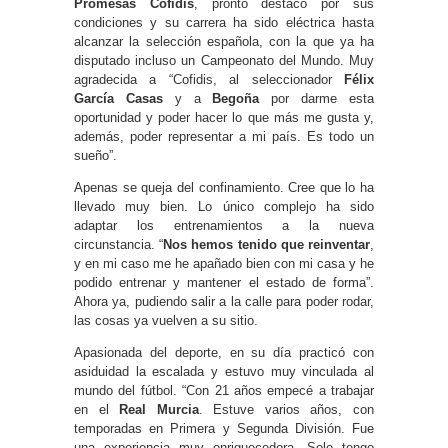
Promesas Cofidis
, pronto destacó por sus
condiciones y su carrera ha sido eléctrica hasta
alcanzar la selección española, con la que ya ha
disputado incluso un Campeonato del Mundo. Muy
agradecida a “Cofidis, al seleccionador
Félix
García Casas
y a
Begoña
por darme esta
oportunidad y poder hacer lo que más me gusta y,
además, poder representar a mi país. Es todo un
sueño”.
Apenas se queja del confinamiento. Cree que lo ha
llevado muy bien. Lo único complejo ha sido
adaptar los entrenamientos a la nueva
circunstancia. “
Nos hemos tenido que reinventar
,
y en mi caso me he apañado bien con mi casa y he
podido entrenar y mantener el estado de forma”.
Ahora ya, pudiendo salir a la calle para poder rodar,
las cosas ya vuelven a su sitio.
Apasionada del deporte, en su día practicó con
asiduidad la escalada y estuvo muy vinculada al
mundo del fútbol. “Con 21 años empecé a trabajar
en el
Real Murcia
. Estuve varios años, con
temporadas en Primera y Segunda División. Fue
una experiencia muy enriquecedora. Solo tengo