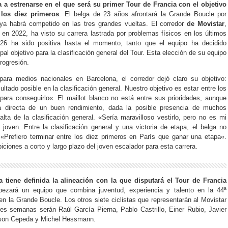
 a estrenarse en el que será su primer
Tour de Francia con el objetivo
 los diez primeros
. El belga de 23 años afrontará la Grande Boucle por
ya habrá competido en las tres grandes vueltas. El corredor
de Movistar
,
 en 2022, ha visto su carrera lastrada por problemas físicos en los últimos
26 ha sido positiva hasta el momento, tanto que el equipo ha decidido
pal objetivo para la clasificación general del Tour. Esta elección de su equipo
rogresión.
ara medios nacionales en Barcelona, ​​el corredor dejó claro su objetivo:
ltado posible en la clasificación general. Nuestro objetivo es estar entre los
para conseguirlo
«. El maillot blanco no está entre sus prioridades, aunque
a directa de un buen rendimiento, dada la posible presencia de muchos
alta de la clasificación general. «
Sería maravilloso vestirlo, pero no es mi
l joven. Entre la clasificación general y una victoria de etapa, el belga no
 «
Prefiero terminar entre los diez primeros en París que ganar una etapa
«.
ciones a corto y largo plazo del joven escalador para esta carrera.
 tiene definida la alineación con la que disputará el Tour de Francia
bezará un equipo que combina juventud, experiencia y talento en la 44ª
 en la Grande Boucle. Los otros siete ciclistas que representarán al Movistar
es semanas serán Raúl García Pierna, Pablo Castrillo, Einer Rubio, Javier
erson Cepeda y Michel Hessmann.