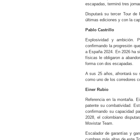
escapadas, terminó tres jorna
Disputará su tercer Tour de 
últimas ediciones y con la cap
Pablo Castrillo
Explosividad y ambición. P
confirmando la progresión que 
a España 2024. En 2026 ha si
físicas le obligaron a aband
forma con dos escapadas.
A sus 25 años, afrontará su 
como uno de los corredores c
Einer Rubio
Referencia en la montaña. Ein
patente su combatividad. Est
confirmando su capacidad pa
2028, el colombiano disputa
Movistar Team.
Escalador de garantías y gana
cumbres más altas de este To