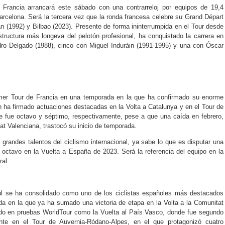
e Francia arrancará este sábado con una contrarreloj por equipos de 19,4
Barcelona. Será la tercera vez que la ronda francesa celebre su Grand Départ
 (1992) y Bilbao (2023). Presente de forma ininterrumpida en el Tour desde
tructura más longeva del pelotón profesional, ha conquistado la carrera en
ro Delgado (1988), cinco con Miguel Induráin (1991-1995) y una con Óscar
rimer Tour de Francia en una temporada en la que ha confirmado su enorme
n ha firmado actuaciones destacadas en la Volta a Catalunya y en el Tour de
 fue octavo y séptimo, respectivamente, pese a que una caída en febrero,
at Valenciana, trastocó su inicio de temporada.
randes talentos del ciclismo internacional, ya sabe lo que es disputar una
 octavo en la Vuelta a España de 2023. Será la referencia del equipo en la
ral.
aúl se ha consolidado como uno de los ciclistas españoles más destacados
 en la que ya ha sumado una victoria de etapa en la Volta a la Comunitat
ado en pruebas WorldTour como la Vuelta al País Vasco, donde fue segundo
nte en el Tour de Auvernia-Ródano-Alpes, en el que protagonizó cuatro