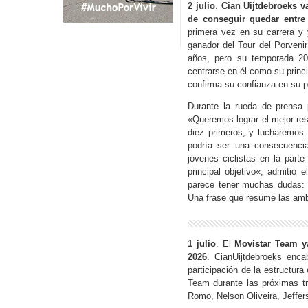
2 julio
.
Cian Uijtdebroeks
va
de conseguir quedar entre
primera vez en su carrera y 
ganador del Tour del Porvenir
años, pero su temporada 20
centrarse en él como su princi
confirma su confianza en su p
Durante la rueda de prensa p
«
Queremos lograr el mejor resu
diez primeros, y lucharemos 
podría ser una consecuenci
jóvenes ciclistas en la parte 
principal objetivo
«, admitió e
parece tener muchas dudas:
Una frase que resume las ambi
1 julio
. El
Movistar Team ya
2026
. CianUijtdebroeks enca
participación de la estructura
Team durante las próximas tr
Romo, Nelson Oliveira, Jeff