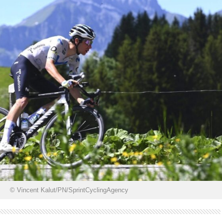
© Vincent Kalut/PN/SprintCyclingAgency