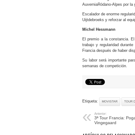
AuverniaRódano-Alpes por la gr
Escalador de enorme regularid
Uijtdebroeks y reforzar al equ
Michel Hessmann
El premio a la constancia. E
trabajo y regularidad durant
Francia después de haber disp
Su labor será importante para
semanas de competición.
Etiqueta:
MOVISTAR
TOUR D
Anterior:
3ª Tour Francia: Poga
Vingegaard