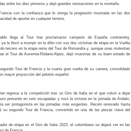
das entre los diez primeros y dejó grandes sensaciones en la montaña.
Francia con la confianza que le otorga la progresión mostrada en las dos
acidad de aportar en cualquier terreno.
ablo llega al Tour tras proclamarse campeón de España contrarreloj,
ya le llevó a irrumpir en la élite con sus dos victorias de etapa en la Vuelta
do tercero en la etapa reina del Tour de Romandía y, aunque unas molestias
onar el Tour de Auvernia-Ródano-Alpes, dejó muestras de su buen estado de
segundo Tour de Francia y la cuarta gran vuelta de su carrera, consolidado
on mayor proyección del pelotón español.
er regresa a la competición tras un Giro de Italia en el que volvió a dejar
uvo presente en seis escapadas y rozó la victoria en la jornada de Andalo,
ra ser protagonista en las jornadas más exigentes. Recién renovado hasta
rá su segundo Tour de Francia, convertido en una de las piezas clave del
dor de etapa en el Giro de Italia 2023, el colombiano se dejará ver en las
ur de Francia.