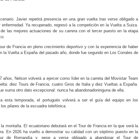
cenario. Javier repetirá presencia en una gran vuelta tras verse obligado a
or enfermedad. Ya recuperado, regresó a la competición en la Vuelta a Suiza.
de las mejores actuaciones de su carrera con el tercer puesto en la etapa
co.
ur de Francia en pleno crecimiento deportivo y con la experiencia de haber
en la Vuelta a España del pasado año, donde fue segundo en Los Corrales de
7 años, Nelson volverá a ejercer como líder en la carreta del Movistar Team
elta: diez Tours de Francia, cuatro Giros de Italia y diez Vueltas a España.
que suma otro dato excepcional: nunca ha abandonadoninguna de ella.
lia esta temporada, el portugués volverá a ser el guía del equipo en los
os pilares de la escuadra telefónica.
 la montaña. El ecuatoriano debutará en el Tour de Francia en la que será la
era. En 2026 ha vuelto a demostrar su calidad con un séptimo puesto en la
 Tour de Romandía y, pese a verse obligado a abandonar el Tour de