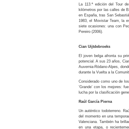
La 113.ª edición del Tour d
kilómetros por las calles de 
en España, tras San Sebastián
1983, el Movistar Team, la es
siete ocasiones: una con Ped
Pereiro (2006).
Cian Uijtdebroeks
El joven belga afronta su p
potencial. A sus 23 años, Cia
Auvernia-Ródano-Alpes, donde
durante la Vuelta a la Comunit
Considerado como uno de los g
‘Grande’ con los mejores: fue
lucha por la clasificación gene
Raúl García Pierna
Un auténtico todoterreno. R
del momento en una temporada
Valenciana. También ha brill
en una etapa, o recienteme