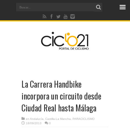
La Carrera Handbike
incorpora un circuito desde
Ciudad Real hasta Málaga
en
Andalucía
,
Castilla-La Mancha
,
PARACICLISMO
18/09/2013
0