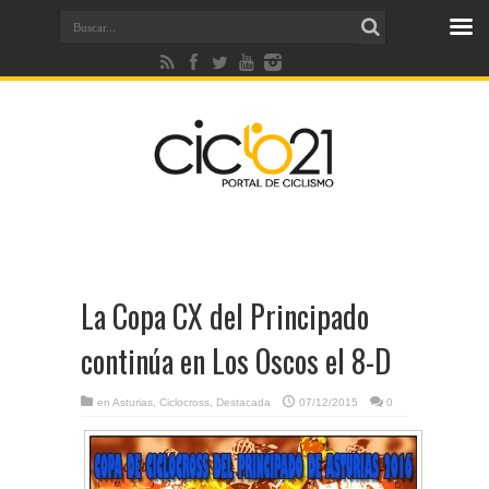
La Copa CX del Principado
continúa en Los Oscos el 8-D
en
Asturias
,
Ciclocross
,
Destacada
07/12/2015
0