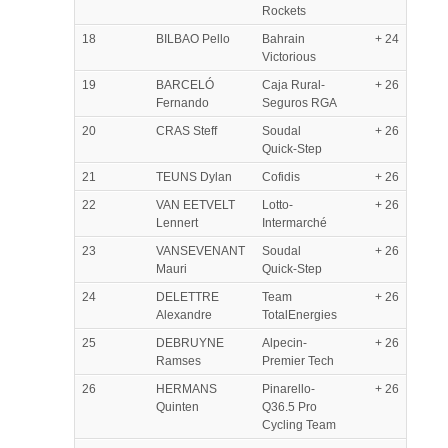
Rockets
18
BILBAO Pello
Bahrain
+ 24
Victorious
19
BARCELÓ
Caja Rural-
+ 26
Fernando
Seguros RGA
20
CRAS Steff
Soudal
+ 26
Quick-Step
21
TEUNS Dylan
Cofidis
+ 26
22
VAN EETVELT
Lotto-
+ 26
Lennert
Intermarché
23
VANSEVENANT
Soudal
+ 26
Mauri
Quick-Step
24
DELETTRE
Team
+ 26
Alexandre
TotalEnergies
25
DEBRUYNE
Alpecin-
+ 26
Ramses
Premier Tech
26
HERMANS
Pinarello-
+ 26
Quinten
Q36.5 Pro
Cycling Team