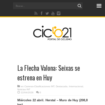
La Flecha Valona: Seixas se
estrena en Huy
en
Carreras-Clasificaciones INT
,
Destacada
,
Internacional
,
Noticias INT
22/04/2026
0
Miércoles 22 abril. Herstal – Muro de Huy (208,8
km)