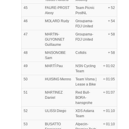
45
FAURE-PROST
Team Picnic
+ 52
Alexy
PostNL
46
MOLARD Rudy
Groupama-
+ 54
FDJ United
47
MARTIN-
Groupama-
+ 58
GUYONNET
FDJ United
Guillaume
48
MAISONOBE
Cofidis
+ 58
Sam
49
MARTÍ Pau
NSN Cycling
+ 01:02
Team
50
HUISING Menno
Team Visma |
+ 01:05
Lease a Bike
51
MARTINEZ
Red Bull-
+ 01:07
Daniel
BORA-
hansgrohe
52
ULISSI Diego
XDS Astana
+ 01:10
Team
53
BUSATTO
Alpecin-
+ 01:10