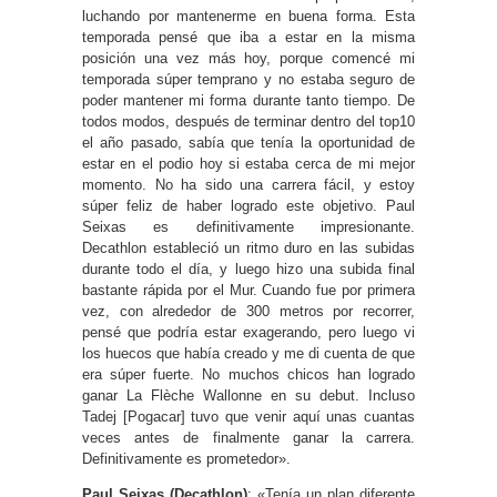
luchando por mantenerme en buena forma. Esta
temporada pensé que iba a estar en la misma
posición una vez más hoy, porque comencé mi
temporada súper temprano y no estaba seguro de
poder mantener mi forma durante tanto tiempo. De
todos modos, después de terminar dentro del top10
el año pasado, sabía que tenía la oportunidad de
estar en el podio hoy si estaba cerca de mi mejor
momento. No ha sido una carrera fácil, y estoy
súper feliz de haber logrado este objetivo. Paul
Seixas es definitivamente impresionante.
Decathlon estableció un ritmo duro en las subidas
durante todo el día, y luego hizo una subida final
bastante rápida por el Mur. Cuando fue por primera
vez, con alrededor de 300 metros por recorrer,
pensé que podría estar exagerando, pero luego vi
los huecos que había creado y me di cuenta de que
era súper fuerte. No muchos chicos han logrado
ganar La Flèche Wallonne en su debut. Incluso
Tadej [Pogacar] tuvo que venir aquí unas cuantas
veces antes de finalmente ganar la carrera.
Definitivamente es prometedor».
Paul Seixas (Decathlon)
: «Tenía un plan diferente