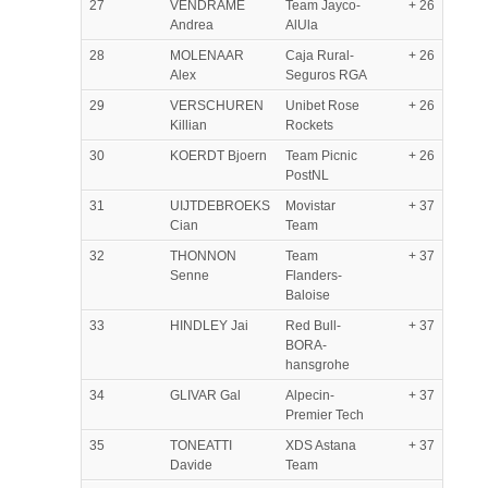
27
VENDRAME
Team Jayco-
+ 26
Andrea
AlUla
28
MOLENAAR
Caja Rural-
+ 26
Alex
Seguros RGA
29
VERSCHUREN
Unibet Rose
+ 26
Killian
Rockets
30
KOERDT Bjoern
Team Picnic
+ 26
PostNL
31
UIJTDEBROEKS
Movistar
+ 37
Cian
Team
32
THONNON
Team
+ 37
Senne
Flanders-
Baloise
33
HINDLEY Jai
Red Bull-
+ 37
BORA-
hansgrohe
34
GLIVAR Gal
Alpecin-
+ 37
Premier Tech
35
TONEATTI
XDS Astana
+ 37
Davide
Team