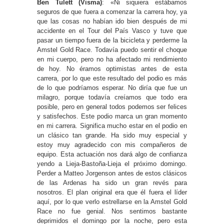
Ben Tulett (Visma)
: «Ni siquiera estábamos
seguros de que fuera a comenzar la carrera hoy, ya
que las cosas no habían ido bien después de mi
accidente en el Tour del País Vasco y tuve que
pasar un tiempo fuera de la bicicleta y perderme la
Amstel Gold Race. Todavía puedo sentir el choque
en mi cuerpo, pero no ha afectado mi rendimiento
de hoy. No éramos optimistas antes de esta
carrera, por lo que este resultado del podio es más
de lo que podríamos esperar. No diría que fue un
milagro, porque todavía creíamos que todo era
posible, pero en general todos podemos ser felices
y satisfechos. Este podio marca un gran momento
en mi carrera. Significa mucho estar en el podio en
un clásico tan grande. Ha sido muy especial y
estoy muy agradecido con mis compañeros de
equipo. Esta actuación nos dará algo de confianza
yendo a Lieja-Bastoña-Lieja el próximo domingo.
Perder a Matteo Jorgenson antes de estos clásicos
de las Ardenas ha sido un gran revés para
nosotros. El plan original era que él fuera el líder
aquí, por lo que verlo estrellarse en la Amstel Gold
Race no fue genial. Nos sentimos bastante
deprimidos el domingo por la noche, pero esta