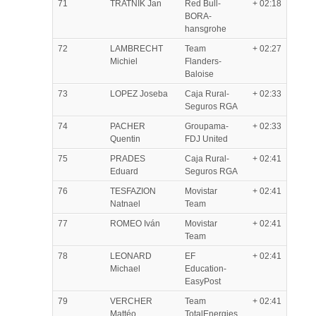
71
TRATNIK Jan
Red Bull-
+ 02:18
BORA-
hansgrohe
72
LAMBRECHT
Team
+ 02:27
Michiel
Flanders-
Baloise
73
LOPEZ Joseba
Caja Rural-
+ 02:33
Seguros RGA
74
PACHER
Groupama-
+ 02:33
Quentin
FDJ United
75
PRADES
Caja Rural-
+ 02:41
Eduard
Seguros RGA
76
TESFAZION
Movistar
+ 02:41
Natnael
Team
77
ROMEO Iván
Movistar
+ 02:41
Team
78
LEONARD
EF
+ 02:41
Michael
Education-
EasyPost
79
VERCHER
Team
+ 02:41
Mattéo
TotalEnergies