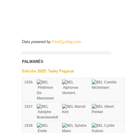
Data powered by
FirstCycling.com
PALMARÉS
Edición 2025: Tadej Pogacar
1936
Camille
Philémon
Alphonse
Michielsen
De
Verniers
Meersman
1937
Marcel
Albert
Adolphe
Kint
Perikel
Braeckeveldt
1938
Sylvère
Cyrille
Émile
Maes
Dubois