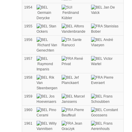
1954
Jan De
Germain
Ferdinand
Valck
Derycke
Kübler
1955
Stan
Alfons
Stanislas
Ockers
Vandenbrande
Bober
1956
Sante
André
Richard Van
Ranucci
Vlaeyen
Genechten
1957
René
Victor
Raymond
Privat
Wartel
Impanis
1958
Rik
Jef
Pierre
Van
Planckaert
Everaert
Steenbergen
1959
Jos
Marcel
Frans
Hoevenaers
Janssens
Schoubben
1960
Pino
Pierre
Constant
Cerami
Beuffeuil
Goossens
1961
Willy
Jean
Frans
Vannitsen
Graczyk
Aerenhouts