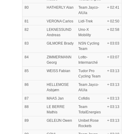
80
HATHERLY Alan
Team Jayco-
+ 02:41
AlUla
81
VERONA Carlos
Lidl-Trek
+ 02:50
82
LEKNESSUND
Uno-X
+ 02:58
Andreas
Mobility
83
GILMORE Brady
NSN Cycling
+ 03:03
Team
84
ZIMMERMANN
Lotto-
+ 03:07
Georg
Intermarché
85
WEISS Fabian
Tudor Pro
+ 03:13
Cycling Team
86
HELLEMOSE
Team Jayco-
+ 03:13
Asbjørn
AlUla
87
MAAS Jan
Cofidis
+ 03:13
88
LE BERRE
Team
+ 03:13
Mathis
TotalEnergies
89
GELEIJN Owen
Unibet Rose
+ 03:13
Rockets