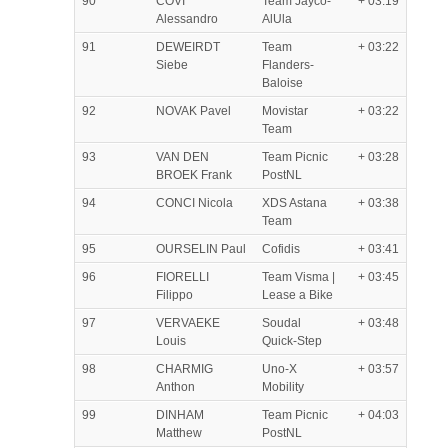
90
COVI
Team Jayco-
+ 03:19
Alessandro
AlUla
91
DEWEIRDT
Team
+ 03:22
Siebe
Flanders-
Baloise
92
NOVAK Pavel
Movistar
+ 03:22
Team
93
VAN DEN
Team Picnic
+ 03:28
BROEK Frank
PostNL
94
CONCI Nicola
XDS Astana
+ 03:38
Team
95
OURSELIN Paul
Cofidis
+ 03:41
96
FIORELLI
Team Visma |
+ 03:45
Filippo
Lease a Bike
97
VERVAEKE
Soudal
+ 03:48
Louis
Quick-Step
98
CHARMIG
Uno-X
+ 03:57
Anthon
Mobility
99
DINHAM
Team Picnic
+ 04:03
Matthew
PostNL