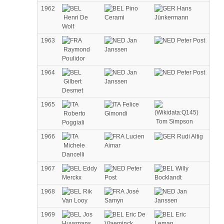
1962
Pino
Hans
Henri De
Cerami
Jünkermann
Wolf
1963
Jan
Peter Post
Raymond
Janssen
Poulidor
1964
Jan
Peter Post
Gilbert
Janssen
Desmet
1965
Felice
Roberto
Gimondi
Tom Simpson
Poggiali
1966
Lucien
Rudi Altig
Michele
Aimar
Dancelli
1967
Eddy
Peter
Willy
Merckx
Post
Bocklandt
1968
Rik
José
Jan
Van Looy
Samyn
Janssen
1969
Jos
Eric De
Eric
Huysmans
Vlaeminck
Leman