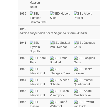
Masson
junior
1939
Hubert
Albert
Edmond
Sijen
Perikel
Delathouwer
1940
edición suspendida por la Segunda Guerra Mundial
1941
Gustaaf
Jacques
Sylvain
Van Overloop
Geus
Grysolle
1942
Karel
Frans
Jacques
Thijs
Bonduel
Geus
1943
Désiré
Marcel Kint
Georges Claes
Keteleer
1944
Albéric
Marcel
Marcel Kint
Schotte
Quertinmont
1945
Lucien
André
Marcel Kint
Vlaemynck
Maelbrancke
1946
René
Edward
Désiré
Walschot
van Dijck