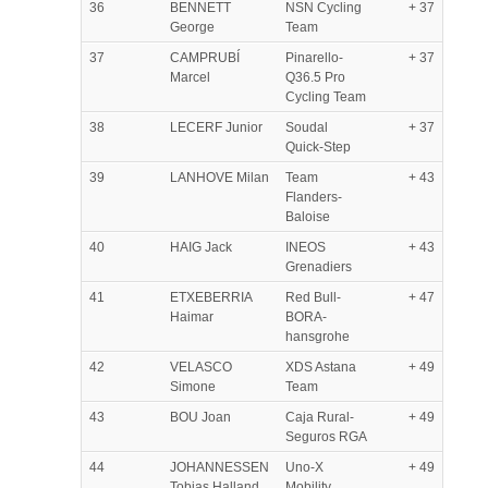
36
BENNETT
NSN Cycling
+ 37
George
Team
37
CAMPRUBÍ
Pinarello-
+ 37
Marcel
Q36.5 Pro
Cycling Team
38
LECERF Junior
Soudal
+ 37
Quick-Step
39
LANHOVE Milan
Team
+ 43
Flanders-
Baloise
40
HAIG Jack
INEOS
+ 43
Grenadiers
41
ETXEBERRIA
Red Bull-
+ 47
Haimar
BORA-
hansgrohe
42
VELASCO
XDS Astana
+ 49
Simone
Team
43
BOU Joan
Caja Rural-
+ 49
Seguros RGA
44
JOHANNESSEN
Uno-X
+ 49
Tobias Halland
Mobility