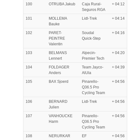
100
OTRUBA Jakub
Caja Rural-
+ 04:12
Seguros RGA
101
MOLLEMA
Lidl-Trek
+ 04:14
Bauke
102
PARET-
Soudal
+ 04:16
PEINTRE
Quick-Step
Valentin
103
BELMANS
Alpecin-
+ 04:20
Lennert
Premier Tech
104
FOLDAGER
Team Jayco-
+ 04:39
Anders
AlUla
105
BAX Sjoerd
Pinarello-
+ 04:56
Q36.5 Pro
Cycling Team
106
BERNARD
Lidl-Trek
+ 04:56
Julien
107
VANHOUCKE
Pinarello-
+ 04:56
Harm
Q36.5 Pro
Cycling Team
108
NERURKAR
EF
+ 04:56