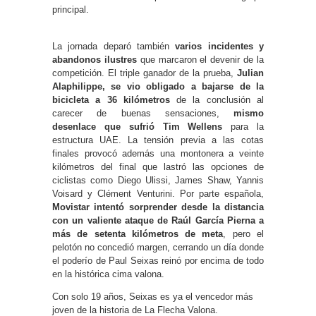
principal.
La jornada deparó también
varios incidentes y
abandonos ilustres
que marcaron el devenir de la
competición. El triple ganador de la prueba,
Julian
Alaphilippe, se vio obligado a bajarse de la
bicicleta a 36 kilómetros
de la conclusión al
carecer de buenas sensaciones,
mismo
desenlace que sufrió Tim Wellens
para la
estructura UAE. La tensión previa a las cotas
finales provocó además una montonera a veinte
kilómetros del final que lastró las opciones de
ciclistas como Diego Ulissi, James Shaw, Yannis
Voisard y Clément Venturini. Por parte española,
Movistar intentó sorprender desde la distancia
con un valiente ataque de Raúl García Pierna a
más de setenta kilómetros de meta
, pero el
pelotón no concedió margen, cerrando un día donde
el poderío de Paul Seixas reinó por encima de todo
en la histórica cima valona.
Con solo 19 años, Seixas es ya el vencedor más
joven de la historia de La Flecha Valona.