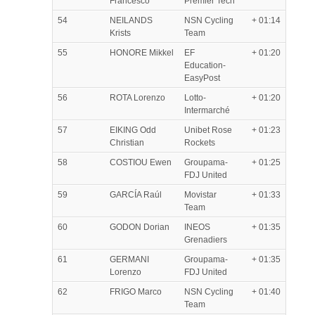
Francesco
Premier Tech
54
NEILANDS
NSN Cycling
+ 01:14
Krists
Team
55
HONORE Mikkel
EF
+ 01:20
Education-
EasyPost
56
ROTA Lorenzo
Lotto-
+ 01:20
Intermarché
57
EIKING Odd
Unibet Rose
+ 01:23
Christian
Rockets
58
COSTIOU Ewen
Groupama-
+ 01:25
FDJ United
59
GARCÍA Raúl
Movistar
+ 01:33
Team
60
GODON Dorian
INEOS
+ 01:35
Grenadiers
61
GERMANI
Groupama-
+ 01:35
Lorenzo
FDJ United
62
FRIGO Marco
NSN Cycling
+ 01:40
Team