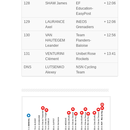
128
SHAW James
EF
+ 12:06
Education-
EasyPost
129
LAURANCE
INEOS
+ 12:06
Axel
Grenadiers
130
VAN
Team
+ 12:56
HAUTEGEM
Flanders-
Leander
Baloise
131
VENTURINI
Unibet Rose
+ 13:41
Clément
Rockets
DNS
LUTSENKO
NSN Cycling
Alexey
Team