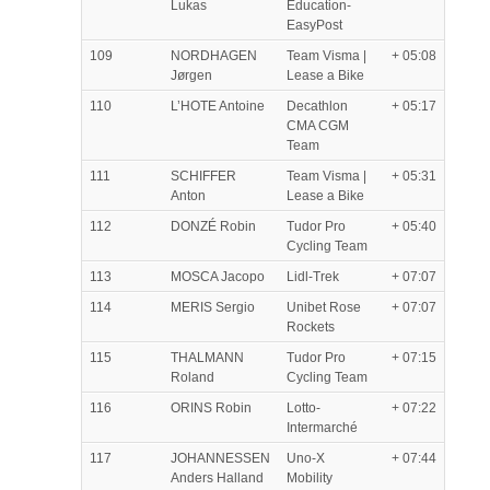
Lukas
Education-
EasyPost
109
NORDHAGEN
Team Visma |
+ 05:08
Jørgen
Lease a Bike
110
L’HOTE Antoine
Decathlon
+ 05:17
CMA CGM
Team
111
SCHIFFER
Team Visma |
+ 05:31
Anton
Lease a Bike
112
DONZÉ Robin
Tudor Pro
+ 05:40
Cycling Team
113
MOSCA Jacopo
Lidl-Trek
+ 07:07
114
MERIS Sergio
Unibet Rose
+ 07:07
Rockets
115
THALMANN
Tudor Pro
+ 07:15
Roland
Cycling Team
116
ORINS Robin
Lotto-
+ 07:22
Intermarché
117
JOHANNESSEN
Uno-X
+ 07:44
Anders Halland
Mobility