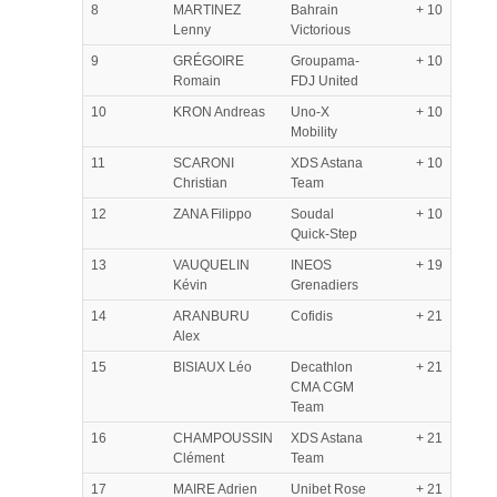
8
MARTINEZ
Bahrain
+ 10
Lenny
Victorious
9
GRÉGOIRE
Groupama-
+ 10
Romain
FDJ United
10
KRON Andreas
Uno-X
+ 10
Mobility
11
SCARONI
XDS Astana
+ 10
Christian
Team
12
ZANA Filippo
Soudal
+ 10
Quick-Step
13
VAUQUELIN
INEOS
+ 19
Kévin
Grenadiers
14
ARANBURU
Cofidis
+ 21
Alex
15
BISIAUX Léo
Decathlon
+ 21
CMA CGM
Team
16
CHAMPOUSSIN
XDS Astana
+ 21
Clément
Team
17
MAIRE Adrien
Unibet Rose
+ 21