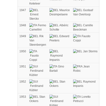
Keteleer
1947
Maurice
Gustaaf
Ernest
Desimpelaere
Van Overloop
Sterckx
1948
Fermo
Albéric
Camille
Camellini
Schotte
Beeckman
1949
Rik
Edward
Fausto
Van
Peeters
Coppi
Steenbergen
1950
Jan Storms
Fausto
Raymond
Coppi
Impanis
1951
Gino
Jean
Ferdinand
Bartali
Robic
Kübler
1952
Stan
Raymond
Ferdinand
Ockers
Impanis
Kübler
1953
Stan
Loretto
Ockers
Ferdinand
Petrucci
Kübler