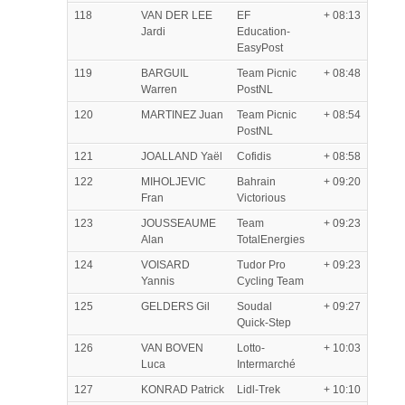
118
VAN DER LEE
EF
+ 08:13
Jardi
Education-
EasyPost
119
BARGUIL
Team Picnic
+ 08:48
Warren
PostNL
120
MARTINEZ Juan
Team Picnic
+ 08:54
PostNL
121
JOALLAND Yaël
Cofidis
+ 08:58
122
MIHOLJEVIC
Bahrain
+ 09:20
Fran
Victorious
123
JOUSSEAUME
Team
+ 09:23
Alan
TotalEnergies
124
VOISARD
Tudor Pro
+ 09:23
Yannis
Cycling Team
125
GELDERS Gil
Soudal
+ 09:27
Quick-Step
126
VAN BOVEN
Lotto-
+ 10:03
Luca
Intermarché
127
KONRAD Patrick
Lidl-Trek
+ 10:10