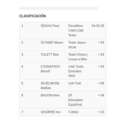
CLASIFICACIÓN
1
SEIXAS Paul
Decathlon
04:35:29
CMA CGM
Team
2
SCHMID Mauro
Team Jayco-
+ 03
AlUla
3
TULETT Ben
Team Visma |
+ 03
Lease a Bike
4
COSNEFROY
UAE Team
+ 03
Benoît
Emirates-
XRG
5
SKJELMOSE
Lidl-Trek
+ 08
Mattias
6
BAUDIN Alex
EF
+ 08
Education-
EasyPost
7
IZAGIRRE Ion
Cofidis
+ 10