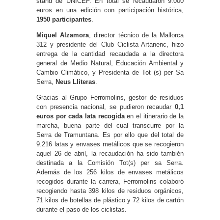
stand de UNICEF. En total se recaudaron 9.000
euros en una edición con participación histórica,
1950 participantes
.
Miquel Alzamora
, director técnico de la Mallorca
312 y presidente del Club Ciclista Artanenc, hizo
entrega de la cantidad recaudada a la directora
general de Medio Natural, Educación Ambiental y
Cambio Climático, y Presidenta de Tot (s) per Sa
Serra,
Neus Lliteras
.
Gracias al Grupo Ferromolins, gestor de residuos
con presencia nacional, se pudieron recaudar
0,1
euros por cada lata recogida
en el itinerario de la
marcha, buena parte del cual transcurre por la
Serra de Tramuntana. Es por ello que del total de
9.216 latas y envases metálicos que se recogieron
aquel 26 de abril, la recaudación ha sido también
destinada a la Comisión Tot(s) per sa Serra.
Además de los 256 kilos de envases metálicos
recogidos durante la carrera, Ferromolins colaboró
recogiendo hasta 398 kilos de residuos orgánicos,
71 kilos de botellas de plástico y 72 kilos de cartón
durante el paso de los ciclistas.