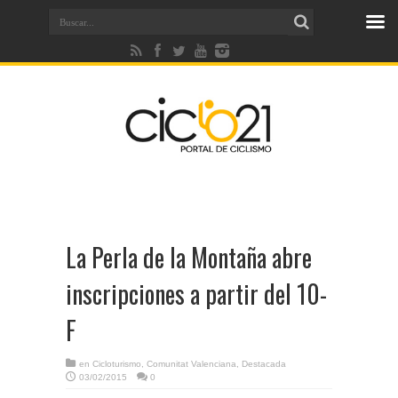
La Perla de la Montaña abre
inscripciones a partir del 10-
F
en
Cicloturismo
,
Comunitat Valenciana
,
Destacada
03/02/2015
0