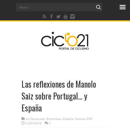
Las reflexiones de Manolo
Saiz sobre Portugal… y
España
en
Destacada
,
Entrevistas
,
España
,
Noticias ESP
11/07/2018
0